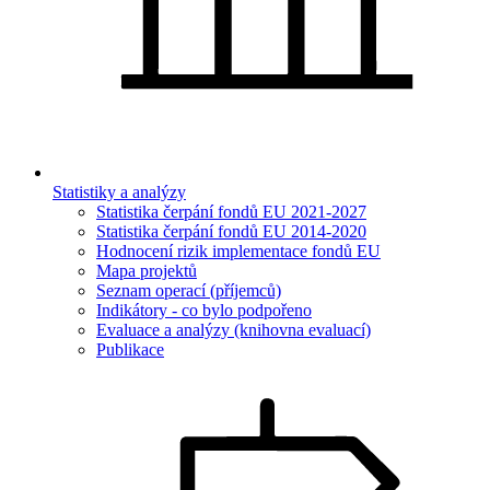
Statistiky a analýzy
Statistika čerpání fondů EU 2021-2027
Statistika čerpání fondů EU 2014-2020
Hodnocení rizik implementace fondů EU
Mapa projektů
Seznam operací (příjemců)
Indikátory - co bylo podpořeno
Evaluace a analýzy (knihovna evaluací)
Publikace