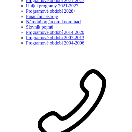
Programové období 2021-2027
Unijní programy 2021-2027
Programové období 2028+
Finanční nástroje
Národní orgán pro koordinaci
Slovník pojmů
Programové období 2014-2020
Programové období 2007-2013
Programové období 2004-2006