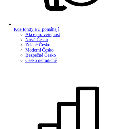
Kde fondy EU pomáhají
Akce pro veřejnost
Nové Česko
Zelené Česko
Moderní Česko
Bezpečné Česko
Česko netradičně