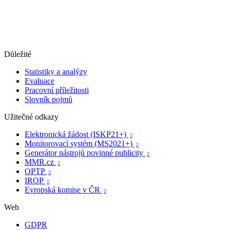
Důležité
Statistiky a analýzy
Evaluace
Pracovní příležitosti
Slovník pojmů
Užitečné odkazy
Elektronická žádost (ISKP21+)

Monitorovací systém (MS2021+)

Generátor nástrojů povinné publicity

MMR.cz

OPTP

IROP

Evropská komise v ČR

Web
GDPR