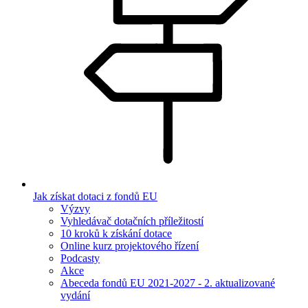
Jak získat dotaci z fondů EU
Výzvy
Vyhledávač dotačních příležitostí
10 kroků k získání dotace
Online kurz projektového řízení
Podcasty
Akce
Abeceda fondů EU 2021-2027 - 2. aktualizované
vydání