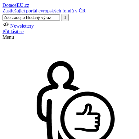
Dotace
EU
.cz
Zastřešující portál evropských fondů v ČR
Newslettery
Přihlásit se
Menu