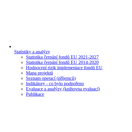
Statistiky a analýzy
Statistika čerpání fondů EU 2021-2027
Statistika čerpání fondů EU 2014-2020
Hodnocení rizik implementace fondů EU
Mapa projektů
Seznam operací (příjemců)
Indikátory - co bylo podpořeno
Evaluace a analýzy (knihovna evaluací)
Publikace