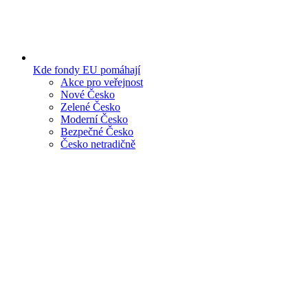
Kde fondy EU pomáhají
Akce pro veřejnost
Nové Česko
Zelené Česko
Moderní Česko
Bezpečné Česko
Česko netradičně