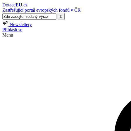
Dotace
EU
.cz
Zastřešující portál evropských fondů v ČR
Newslettery
Přihlásit se
Menu