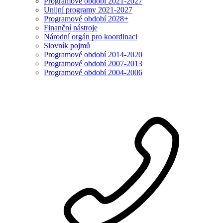
Programové období 2021-2027
Unijní programy 2021-2027
Programové období 2028+
Finanční nástroje
Národní orgán pro koordinaci
Slovník pojmů
Programové období 2014-2020
Programové období 2007-2013
Programové období 2004-2006