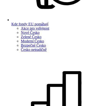
Kde fondy EU pomáhají
Akce pro veřejnost
Nové Česko
Zelené Česko
Moderní Česko
Bezpečné Česko
Česko netradičně