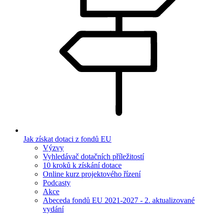
Jak získat dotaci z fondů EU
Výzvy
Vyhledávač dotačních příležitostí
10 kroků k získání dotace
Online kurz projektového řízení
Podcasty
Akce
Abeceda fondů EU 2021-2027 - 2. aktualizované
vydání