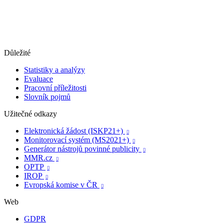
Důležité
Statistiky a analýzy
Evaluace
Pracovní příležitosti
Slovník pojmů
Užitečné odkazy
Elektronická žádost (ISKP21+)

Monitorovací systém (MS2021+)

Generátor nástrojů povinné publicity

MMR.cz

OPTP

IROP

Evropská komise v ČR

Web
GDPR