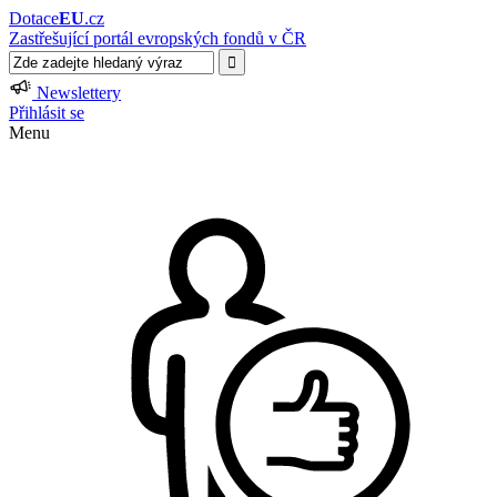
Dotace
EU
.cz
Zastřešující portál evropských fondů v ČR
Newslettery
Přihlásit se
Menu