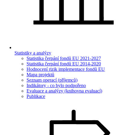
Statistiky a analýzy
Statistika čerpání fondů EU 2021-2027
Statistika čerpání fondů EU 2014-2020
Hodnocení rizik implementace fondů EU
Mapa projektů
Seznam operací (příjemců)
Indikátory - co bylo podpořeno
Evaluace a analýzy (knihovna evaluací)
Publikace