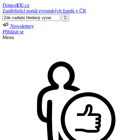
Dotace
EU
.cz
Zastřešující portál evropských fondů v ČR
Newslettery
Přihlásit se
Menu