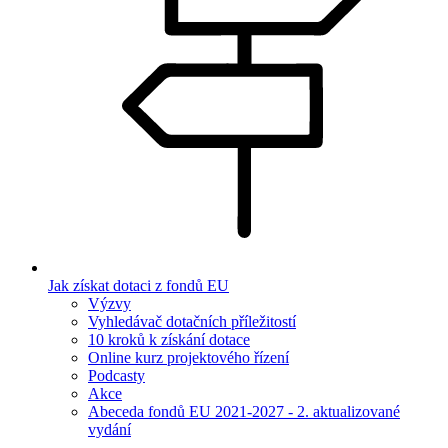
Jak získat dotaci z fondů EU
Výzvy
Vyhledávač dotačních příležitostí
10 kroků k získání dotace
Online kurz projektového řízení
Podcasty
Akce
Abeceda fondů EU 2021-2027 - 2. aktualizované
vydání