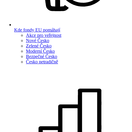
Kde fondy EU pomáhají
Akce pro veřejnost
Nové Česko
Zelené Česko
Moderní Česko
Bezpečné Česko
Česko netradičně