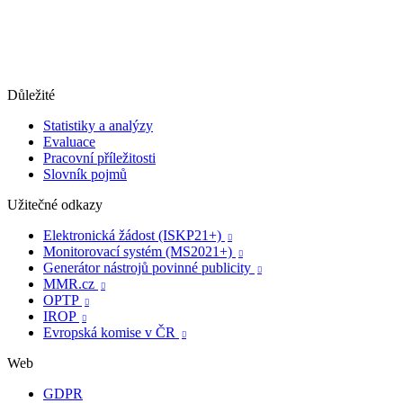
Důležité
Statistiky a analýzy
Evaluace
Pracovní příležitosti
Slovník pojmů
Užitečné odkazy
Elektronická žádost (ISKP21+)

Monitorovací systém (MS2021+)

Generátor nástrojů povinné publicity

MMR.cz

OPTP

IROP

Evropská komise v ČR

Web
GDPR