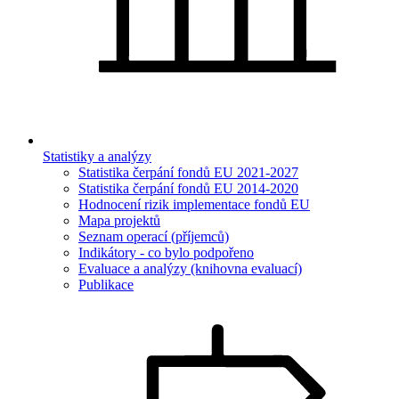
Statistiky a analýzy
Statistika čerpání fondů EU 2021-2027
Statistika čerpání fondů EU 2014-2020
Hodnocení rizik implementace fondů EU
Mapa projektů
Seznam operací (příjemců)
Indikátory - co bylo podpořeno
Evaluace a analýzy (knihovna evaluací)
Publikace