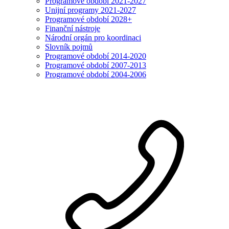
Programové období 2021-2027
Unijní programy 2021-2027
Programové období 2028+
Finanční nástroje
Národní orgán pro koordinaci
Slovník pojmů
Programové období 2014-2020
Programové období 2007-2013
Programové období 2004-2006