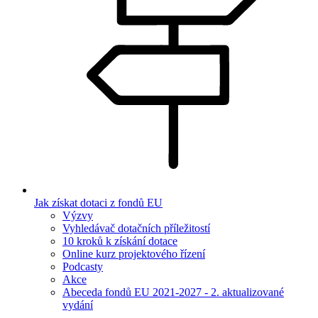
Jak získat dotaci z fondů EU
Výzvy
Vyhledávač dotačních příležitostí
10 kroků k získání dotace
Online kurz projektového řízení
Podcasty
Akce
Abeceda fondů EU 2021-2027 - 2. aktualizované
vydání