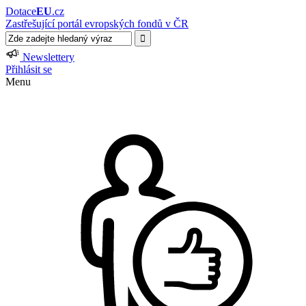
Dotace
EU
.cz
Zastřešující portál evropských fondů v ČR
Newslettery
Přihlásit se
Menu