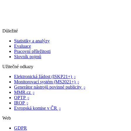
Důležité
Statistiky a analýzy
Evaluace
Pracovní příležitosti
Slovník pojmů
Užitečné odkazy
Elektronická žádost (ISKP21+)

Monitorovací systém (MS2021+)

Generátor nástrojů povinné publicity

MMR.cz

OPTP

IROP

Evropská komise v ČR

Web
GDPR