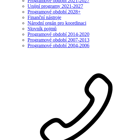
Programové období 2021-2027
Unijní programy 2021-2027
Programové období 2028+
Finanční nástroje
Národní orgán pro koordinaci
Slovník pojmů
Programové období 2014-2020
Programové období 2007-2013
Programové období 2004-2006