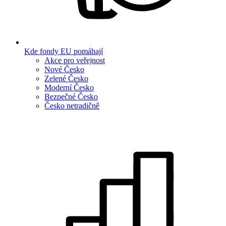
Kde fondy EU pomáhají
Akce pro veřejnost
Nové Česko
Zelené Česko
Moderní Česko
Bezpečné Česko
Česko netradičně