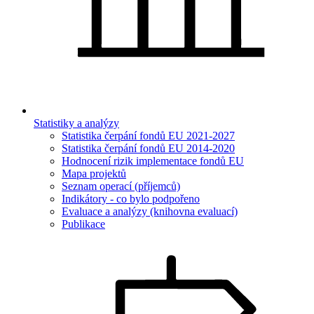
Statistiky a analýzy
Statistika čerpání fondů EU 2021-2027
Statistika čerpání fondů EU 2014-2020
Hodnocení rizik implementace fondů EU
Mapa projektů
Seznam operací (příjemců)
Indikátory - co bylo podpořeno
Evaluace a analýzy (knihovna evaluací)
Publikace