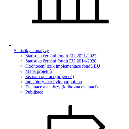
Statistiky a analýzy
Statistika čerpání fondů EU 2021-2027
Statistika čerpání fondů EU 2014-2020
Hodnocení rizik implementace fondů EU
Mapa projektů
Seznam operací (příjemců)
Indikátory - co bylo podpořeno
Evaluace a analýzy (knihovna evaluací)
Publikace