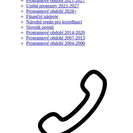
Programové období 2021-2027
Unijní programy 2021-2027
Programové období 2028+
Finanční nástroje
Národní orgán pro koordinaci
Slovník pojmů
Programové období 2014-2020
Programové období 2007-2013
Programové období 2004-2006