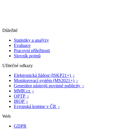
Důležité
Statistiky a analýzy
Evaluace
Pracovní příležitosti
Slovník pojmů
Užitečné odkazy
Elektronická žádost (ISKP21+)

Monitorovací systém (MS2021+)

Generátor nástrojů povinné publicity

MMR.cz

OPTP

IROP

Evropská komise v ČR

Web
GDPR