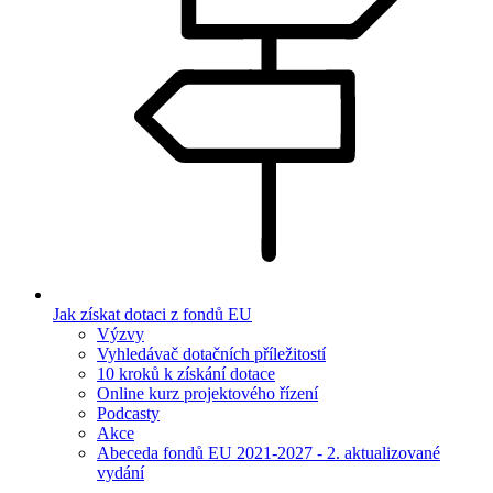
Jak získat dotaci z fondů EU
Výzvy
Vyhledávač dotačních příležitostí
10 kroků k získání dotace
Online kurz projektového řízení
Podcasty
Akce
Abeceda fondů EU 2021-2027 - 2. aktualizované
vydání