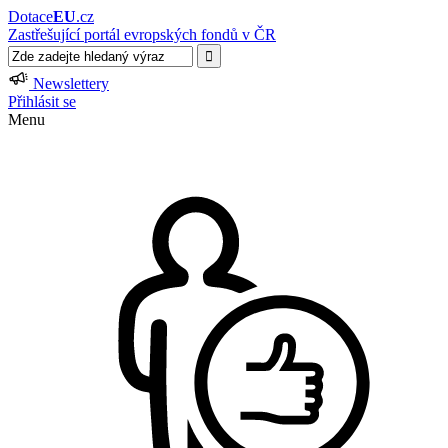
Dotace
EU
.cz
Zastřešující portál evropských fondů v ČR
Newslettery
Přihlásit se
Menu