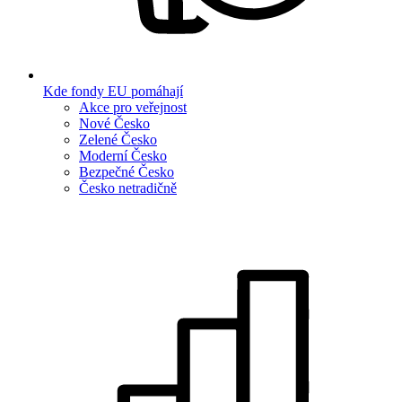
Kde fondy EU pomáhají
Akce pro veřejnost
Nové Česko
Zelené Česko
Moderní Česko
Bezpečné Česko
Česko netradičně