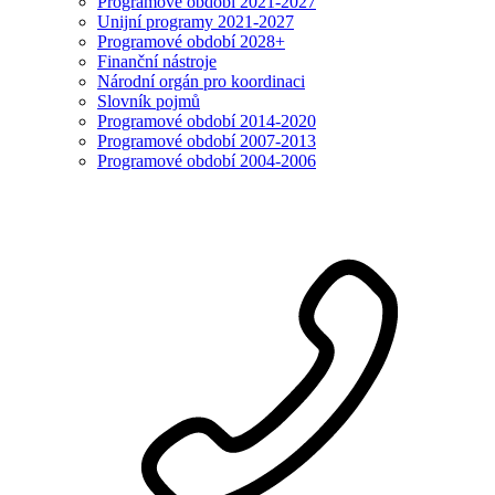
Programové období 2021-2027
Unijní programy 2021-2027
Programové období 2028+
Finanční nástroje
Národní orgán pro koordinaci
Slovník pojmů
Programové období 2014-2020
Programové období 2007-2013
Programové období 2004-2006