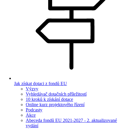
Jak získat dotaci z fondů EU
Výzvy
Vyhledávač dotačních příležitostí
10 kroků k získání dotace
Online kurz projektového řízení
Podcasty
Akce
Abeceda fondů EU 2021-2027 - 2. aktualizované
vydání