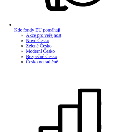
Kde fondy EU pomáhají
Akce pro veřejnost
Nové Česko
Zelené Česko
Moderní Česko
Bezpečné Česko
Česko netradičně