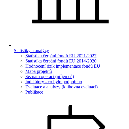
Statistiky a analýzy
Statistika čerpání fondů EU 2021-2027
Statistika čerpání fondů EU 2014-2020
Hodnocení rizik implementace fondů EU
Mapa projektů
Seznam operací (příjemců)
Indikátory - co bylo podpořeno
Evaluace a analýzy (knihovna evaluací)
Publikace