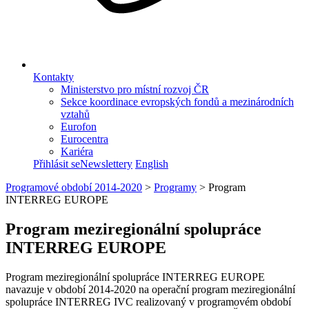
Kontakty
Ministerstvo pro místní rozvoj ČR
Sekce koordinace evropských fondů a mezinárodních
vztahů
Eurofon
Eurocentra
Kariéra
Přihlásit se
Newslettery
English
Programové období 2014-2020
>
Programy
>
Program
INTERREG EUROPE
Program meziregionální spolupráce
INTERREG EUROPE
Program meziregionální spolupráce INTERREG EUROPE
navazuje v období 2014-2020 na operační program meziregionální
spolupráce INTERREG IVC realizovaný v programovém období