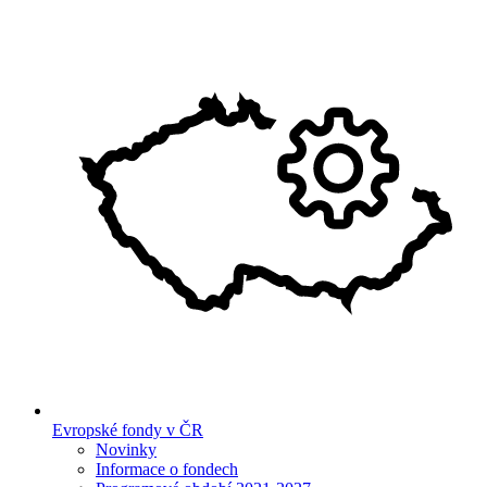
Evropské fondy v ČR
Novinky
Informace o fondech