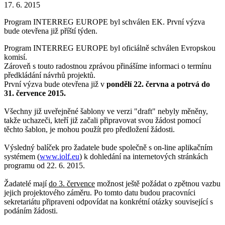
17. 6. 2015
Program INTERREG EUROPE byl schválen EK. První výzva
bude otevřena již příští týden.
Program INTERREG EUROPE byl oficiálně schválen Evropskou
komisí.
Zároveň s touto radostnou zprávou přinášíme informaci o termínu
předkládání návrhů projektů.
První výzva bude otevřena již v
pondělí 22. června a potrvá do
31. července 2015.
Všechny již uveřejněné šablony ve verzi "draft" nebyly měněny,
takže uchazeči, kteří již začali připravovat svou žádost pomocí
těchto šablon, je mohou použít pro předložení žádosti.
Výsledný balíček pro žadatele bude společně s on-line aplikačním
systémem (
www.iolf.eu
) k dohledání na internetových stránkách
programu od 22. 6. 2015.
Žadatelé mají
do 3. července
možnost ještě požádat o zpětnou vazbu
jejich projektového záměru. Po tomto datu budou pracovníci
sekretariátu připraveni odpovídat na konkrétní otázky související s
podáním žádosti.