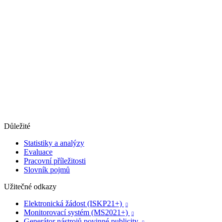
Důležité
Statistiky a analýzy
Evaluace
Pracovní příležitosti
Slovník pojmů
Užitečné odkazy
Elektronická žádost (ISKP21+)

Monitorovací systém (MS2021+)

Generátor nástrojů povinné publicity