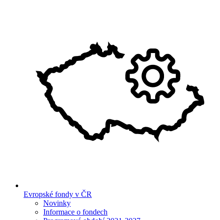
Evropské fondy v ČR
Novinky
Informace o fondech