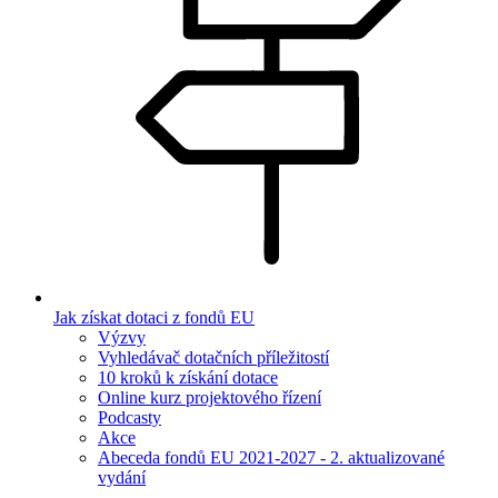
Jak získat dotaci z fondů EU
Výzvy
Vyhledávač dotačních příležitostí
10 kroků k získání dotace
Online kurz projektového řízení
Podcasty
Akce
Abeceda fondů EU 2021-2027 - 2. aktualizované
vydání