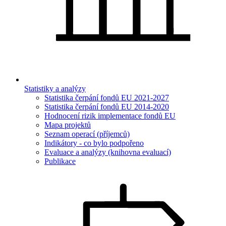
Statistiky a analýzy
Statistika čerpání fondů EU 2021-2027
Statistika čerpání fondů EU 2014-2020
Hodnocení rizik implementace fondů EU
Mapa projektů
Seznam operací (příjemců)
Indikátory - co bylo podpořeno
Evaluace a analýzy (knihovna evaluací)
Publikace