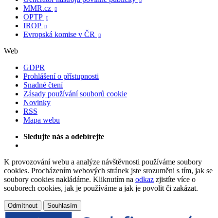

MMR.cz

OPTP

IROP

Evropská komise v ČR

Web
GDPR
Prohlášení o přístupnosti
Snadné čtení
Zásady používání souborů cookie
Novinky
RSS
Mapa webu
Sledujte nás a odebírejte
K provozování webu a analýze návštěvnosti používáme soubory
cookies. Procházením webových stránek jste srozuměni s tím, jak se
soubory cookies nakládáme. Kliknutím na
odkaz
zjistíte více o
souborech cookies, jak je používáme a jak je povolit či zakázat.
Odmítnout
Souhlasím