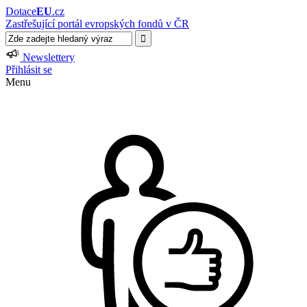
Dotace
EU
.cz
Zastřešující portál evropských fondů v ČR
Newslettery
Přihlásit se
Menu