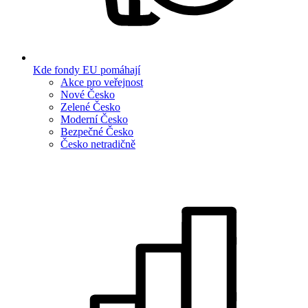
Kde fondy EU pomáhají
Akce pro veřejnost
Nové Česko
Zelené Česko
Moderní Česko
Bezpečné Česko
Česko netradičně