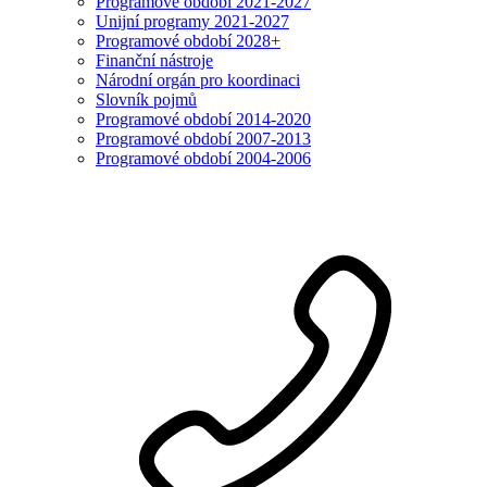
Programové období 2021-2027
Unijní programy 2021-2027
Programové období 2028+
Finanční nástroje
Národní orgán pro koordinaci
Slovník pojmů
Programové období 2014-2020
Programové období 2007-2013
Programové období 2004-2006