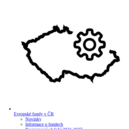
Evropské fondy v ČR
Novinky
Informace o fondech