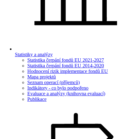
Statistiky a analýzy
Statistika čerpání fondů EU 2021-2027
Statistika čerpání fondů EU 2014-2020
Hodnocení rizik implementace fondů EU
Mapa projektů
Seznam operací (příjemců)
Indikátory - co bylo podpořeno
Evaluace a analýzy (knihovna evaluací)
Publikace