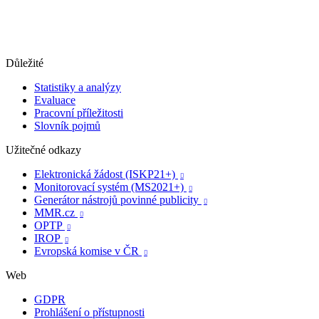
Důležité
Statistiky a analýzy
Evaluace
Pracovní příležitosti
Slovník pojmů
Užitečné odkazy
Elektronická žádost (ISKP21+)

Monitorovací systém (MS2021+)

Generátor nástrojů povinné publicity

MMR.cz

OPTP

IROP

Evropská komise v ČR

Web
GDPR
Prohlášení o přístupnosti