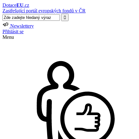
Dotace
EU
.cz
Zastřešující portál evropských fondů v ČR
Newslettery
Přihlásit se
Menu