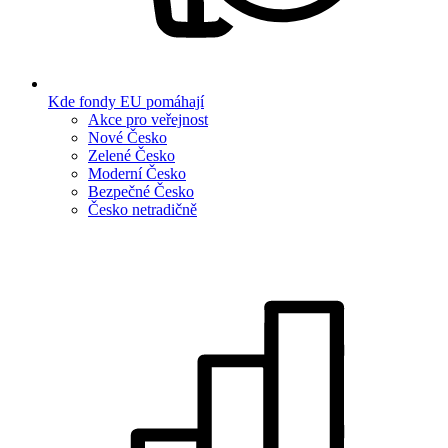
Kde fondy EU pomáhají
Akce pro veřejnost
Nové Česko
Zelené Česko
Moderní Česko
Bezpečné Česko
Česko netradičně