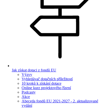
Jak získat dotaci z fondů EU
Výzvy
Vyhledávač dotačních příležitostí
10 kroků k získání dotace
Online kurz projektového řízení
Podcasty
Akce
Abeceda fondů EU 2021-2027 - 2. aktualizované
vydání