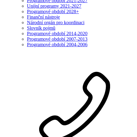
Programové období 2021-2027
Unijní programy 2021-2027
Programové období 2028+
Finanční nástroje
Národní orgán pro koordinaci
Slovník pojmů
Programové období 2014-2020
Programové období 2007-2013
Programové období 2004-2006