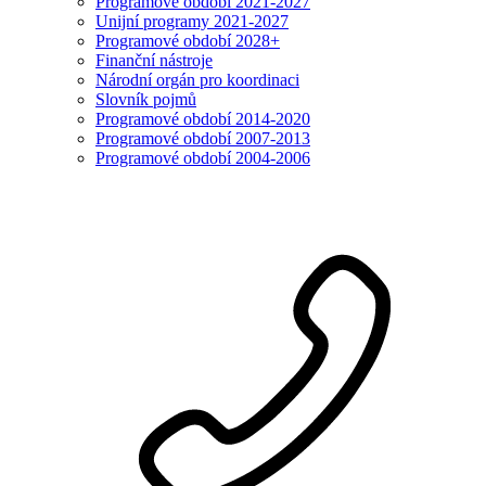
Programové období 2021-2027
Unijní programy 2021-2027
Programové období 2028+
Finanční nástroje
Národní orgán pro koordinaci
Slovník pojmů
Programové období 2014-2020
Programové období 2007-2013
Programové období 2004-2006