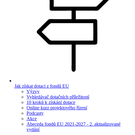
Jak získat dotaci z fondů EU
Výzvy
Vyhledávač dotačních příležitostí
10 kroků k získání dotace
Online kurz projektového řízení
Podcasty
Akce
Abeceda fondů EU 2021-2027 - 2. aktualizované
vydání