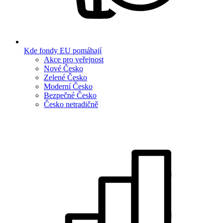
Kde fondy EU pomáhají
Akce pro veřejnost
Nové Česko
Zelené Česko
Moderní Česko
Bezpečné Česko
Česko netradičně