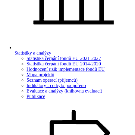
Statistiky a analýzy
Statistika čerpání fondů EU 2021-2027
Statistika čerpání fondů EU 2014-2020
Hodnocení rizik implementace fondů EU
Mapa projektů
Seznam operací (příjemců)
Indikátory - co bylo podpořeno
Evaluace a analýzy (knihovna evaluací)
Publikace