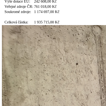
Výše dotace EU:
242 608,00
Kč
Veřejné zdroje ČR:
761 018,00
Kč
Soukromé zdroje:
1 174 697,00
Kč
Celková částka:
1 935 715,00
Kč