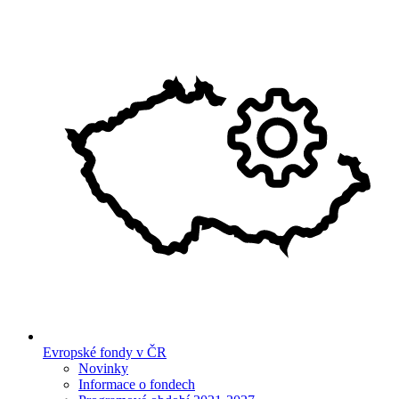
Evropské fondy v ČR
Novinky
Informace o fondech