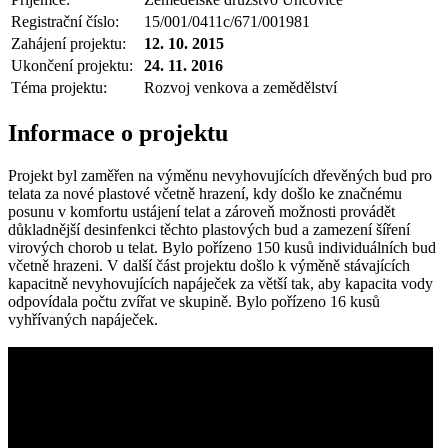
Registrační číslo:
15/001/0411c/671/001981
Zahájení projektu:
12. 10. 2015
Ukončení projektu:
24. 11. 2016
Téma projektu:
Rozvoj venkova a zemědělství
Informace o projektu
Projekt byl zaměřen na výměnu nevyhovujících dřevěných bud pro
telata za nové plastové včetně hrazení, kdy došlo ke značnému
posunu v komfortu ustájení telat a zároveň možnosti provádět
důkladnější desinfenkci těchto plastových bud a zamezení šíření
virových chorob u telat. Bylo pořízeno 150 kusů individuálních bud
včetně hrazeni. V další část projektu došlo k výměně stávajících
kapacitně nevyhovujících napáječek za větší tak, aby kapacita vody
odpovídala počtu zvířat ve skupině. Bylo pořízeno 16 kusů
vyhřívaných napáječek.