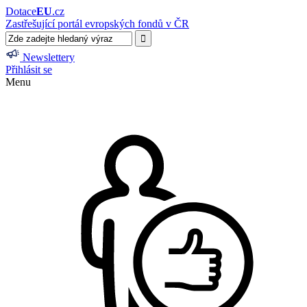
Dotace
EU
.cz
Zastřešující portál evropských fondů v ČR
Newslettery
Přihlásit se
Menu