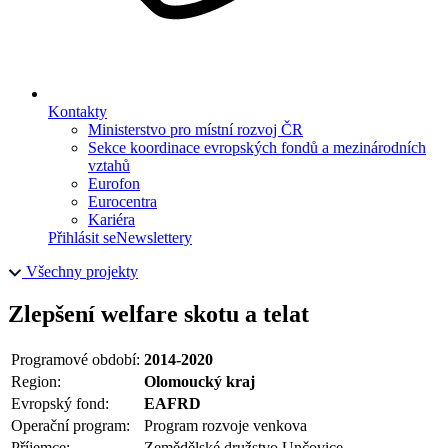
Kontakty
Ministerstvo pro místní rozvoj ČR
Sekce koordinace evropských fondů a mezinárodních
vztahů
Eurofon
Eurocentra
Kariéra
Přihlásit se
Newslettery
Všechny projekty
Zlepšení welfare skotu a telat
Programové období:
2014-2020
Region:
Olomoucký kraj
Evropský fond:
EAFRD
Operační program:
Program rozvoje venkova
Příjemce:
Zemědělské družstvo Unčovice