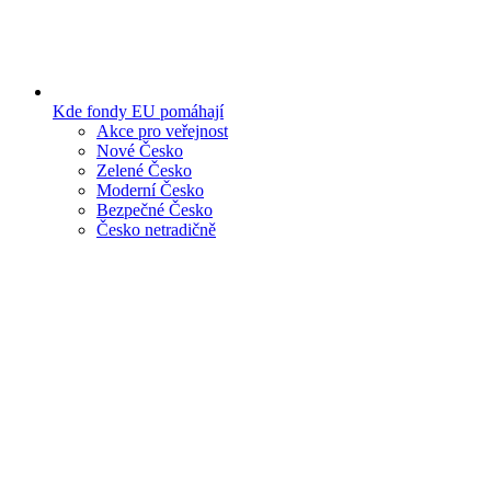
Kde fondy EU pomáhají
Akce pro veřejnost
Nové Česko
Zelené Česko
Moderní Česko
Bezpečné Česko
Česko netradičně