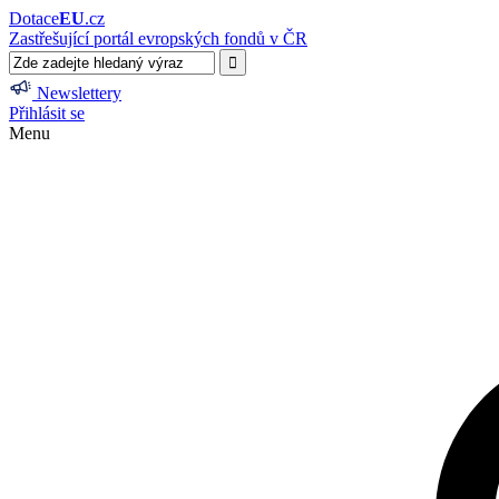
Dotace
EU
.cz
Zastřešující portál evropských fondů v ČR
Newslettery
Přihlásit se
Menu