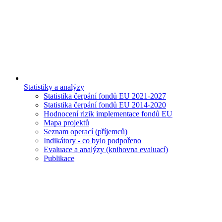
Statistiky a analýzy
Statistika čerpání fondů EU 2021-2027
Statistika čerpání fondů EU 2014-2020
Hodnocení rizik implementace fondů EU
Mapa projektů
Seznam operací (příjemců)
Indikátory - co bylo podpořeno
Evaluace a analýzy (knihovna evaluací)
Publikace