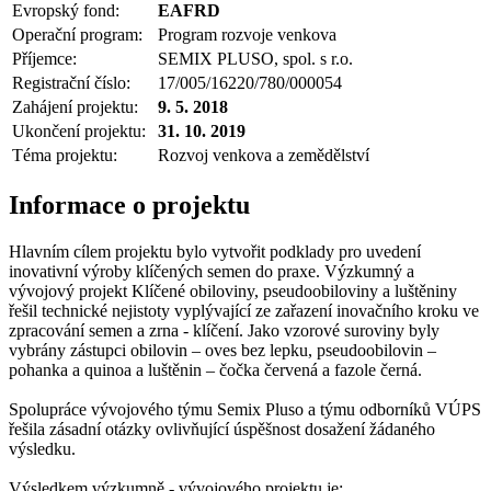
Evropský fond:
EAFRD
Operační program:
Program rozvoje venkova
Příjemce:
SEMIX PLUSO, spol. s r.o.
Registrační číslo:
17/005/16220/780/000054
Zahájení projektu:
9. 5. 2018
Ukončení projektu:
31. 10. 2019
Téma projektu:
Rozvoj venkova a zemědělství
Informace o projektu
Hlavním cílem projektu bylo vytvořit podklady pro uvedení
inovativní výroby klíčených semen do praxe. Výzkumný a
vývojový projekt Klíčené obiloviny, pseudoobiloviny a luštěniny
řešil technické nejistoty vyplývající ze zařazení inovačního kroku ve
zpracování semen a zrna - klíčení. Jako vzorové suroviny byly
vybrány zástupci obilovin – oves bez lepku, pseudoobilovin –
pohanka a quinoa a luštěnin – čočka červená a fazole černá.
Spolupráce vývojového týmu Semix Pluso a týmu odborníků VÚPS
řešila zásadní otázky ovlivňující úspěšnost dosažení žádaného
výsledku.
Výsledkem výzkumně - vývojového projektu je: