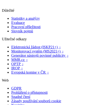
Důležité
Statistiky a analýzy
Evaluace
Pracovní příležitosti
Slovník pojmů
Užitečné odkazy
Elektronická žádost (ISKP21+)

Monitorovací systém (MS2021+)

Generátor nástrojů povinné publicity

MMR.cz

OPTP

IROP

Evropská komise v ČR

Web
GDPR
Prohlášení o přístupnosti
Snadné čtení
Zásady používání souborů cookie