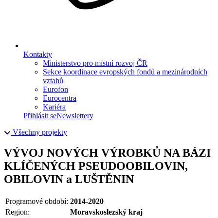
Kontakty
Ministerstvo pro místní rozvoj ČR
Sekce koordinace evropských fondů a mezinárodních
vztahů
Eurofon
Eurocentra
Kariéra
Přihlásit se
Newslettery
Všechny projekty
VÝVOJ NOVÝCH VÝROBKŮ NA BÁZI
KLÍČENÝCH PSEUDOOBILOVIN,
OBILOVIN a LUŠTĚNIN
Programové období:
2014-2020
Region:
Moravskoslezský kraj