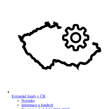
Evropské fondy v ČR
Novinky
Informace o fondech