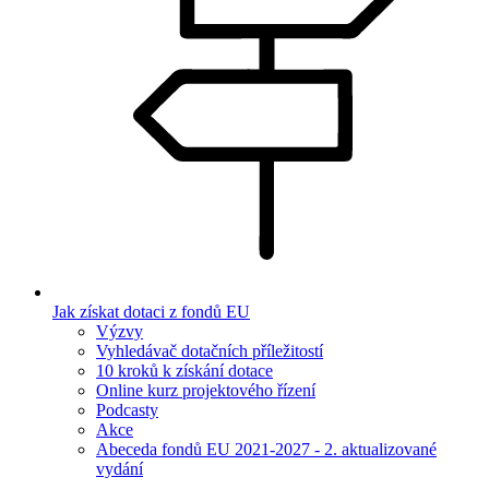
Jak získat dotaci z fondů EU
Výzvy
Vyhledávač dotačních příležitostí
10 kroků k získání dotace
Online kurz projektového řízení
Podcasty
Akce
Abeceda fondů EU 2021-2027 - 2. aktualizované
vydání