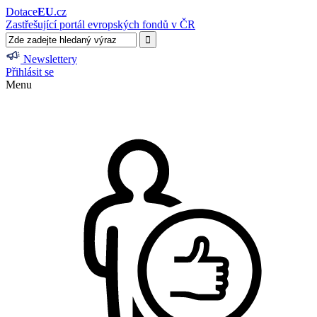
Dotace
EU
.cz
Zastřešující portál evropských fondů v ČR
Newslettery
Přihlásit se
Menu