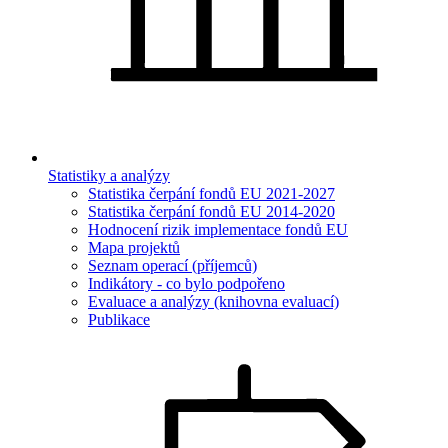
Statistiky a analýzy
Statistika čerpání fondů EU 2021-2027
Statistika čerpání fondů EU 2014-2020
Hodnocení rizik implementace fondů EU
Mapa projektů
Seznam operací (příjemců)
Indikátory - co bylo podpořeno
Evaluace a analýzy (knihovna evaluací)
Publikace