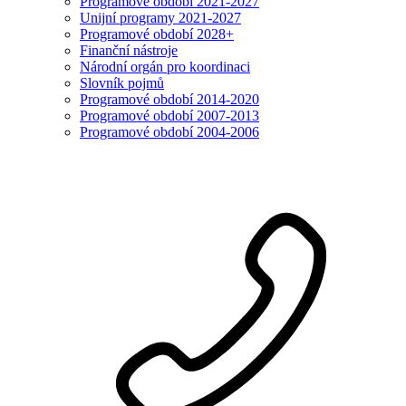
Programové období 2021-2027
Unijní programy 2021-2027
Programové období 2028+
Finanční nástroje
Národní orgán pro koordinaci
Slovník pojmů
Programové období 2014-2020
Programové období 2007-2013
Programové období 2004-2006