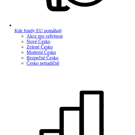
Kde fondy EU pomáhají
Akce pro veřejnost
Nové Česko
Zelené Česko
Moderní Česko
Bezpečné Česko
Česko netradičně