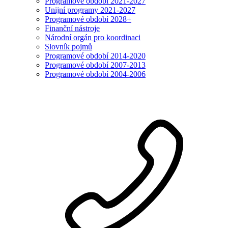
Programové období 2021-2027
Unijní programy 2021-2027
Programové období 2028+
Finanční nástroje
Národní orgán pro koordinaci
Slovník pojmů
Programové období 2014-2020
Programové období 2007-2013
Programové období 2004-2006