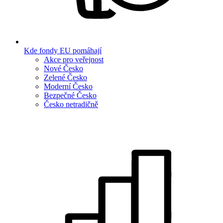
Kde fondy EU pomáhají
Akce pro veřejnost
Nové Česko
Zelené Česko
Moderní Česko
Bezpečné Česko
Česko netradičně