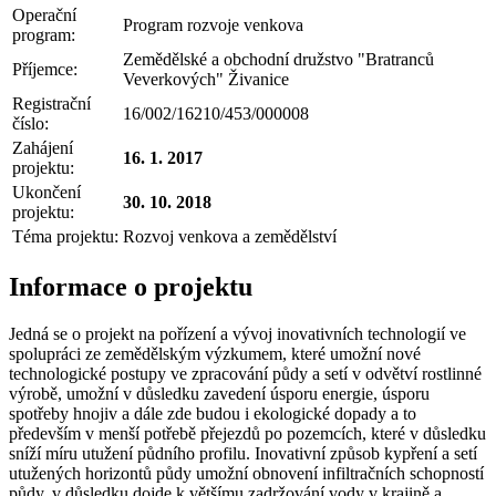
Operační
Program rozvoje venkova
program:
Zemědělské a obchodní družstvo "Bratranců
Příjemce:
Veverkových" Živanice
Registrační
16/002/16210/453/000008
číslo:
Zahájení
16. 1. 2017
projektu:
Ukončení
30. 10. 2018
projektu:
Téma projektu:
Rozvoj venkova a zemědělství
Informace o projektu
Jedná se o projekt na pořízení a vývoj inovativních technologií ve
spolupráci ze zemědělským výzkumem, které umožní nové
technologické postupy ve zpracování půdy a setí v odvětví rostlinné
výrobě, umožní v důsledku zavedení úsporu energie, úsporu
spotřeby hnojiv a dále zde budou i ekologické dopady a to
především v menší potřebě přejezdů po pozemcích, které v důsledku
sníží míru utužení půdního profilu. Inovativní způsob kypření a setí
utužených horizontů půdy umožní obnovení infiltračních schopností
půdy, v důsledku dojde k většímu zadržování vody v krajině a