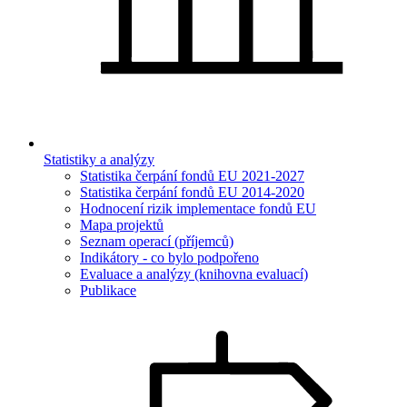
Statistiky a analýzy
Statistika čerpání fondů EU 2021-2027
Statistika čerpání fondů EU 2014-2020
Hodnocení rizik implementace fondů EU
Mapa projektů
Seznam operací (příjemců)
Indikátory - co bylo podpořeno
Evaluace a analýzy (knihovna evaluací)
Publikace