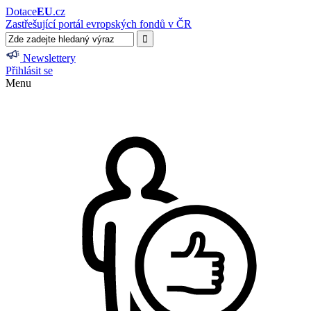
Dotace
EU
.cz
Zastřešující portál evropských fondů v ČR
Newslettery
Přihlásit se
Menu