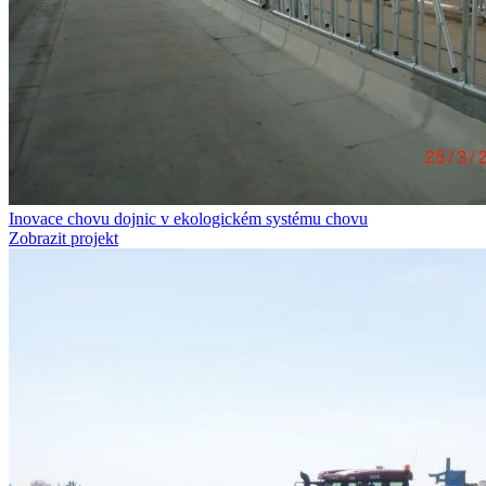
Inovace chovu dojnic v ekologickém systému chovu
Zobrazit projekt