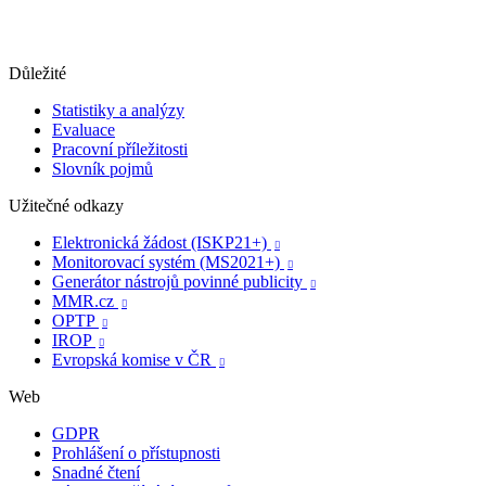
Důležité
Statistiky a analýzy
Evaluace
Pracovní příležitosti
Slovník pojmů
Užitečné odkazy
Elektronická žádost (ISKP21+)

Monitorovací systém (MS2021+)

Generátor nástrojů povinné publicity

MMR.cz

OPTP

IROP

Evropská komise v ČR

Web
GDPR
Prohlášení o přístupnosti
Snadné čtení