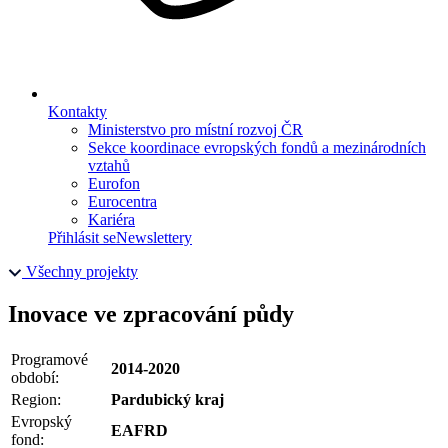
Kontakty
Ministerstvo pro místní rozvoj ČR
Sekce koordinace evropských fondů a mezinárodních
vztahů
Eurofon
Eurocentra
Kariéra
Přihlásit se
Newslettery
Všechny projekty
Inovace ve zpracování půdy
Programové
2014-2020
období:
Region:
Pardubický kraj
Evropský
EAFRD
fond: