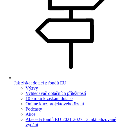
Jak získat dotaci z fondů EU
Výzvy
Vyhledávač dotačních příležitostí
10 kroků k získání dotace
Online kurz projektového řízení
Podcasty
Akce
Abeceda fondů EU 2021-2027 - 2. aktualizované
vydání