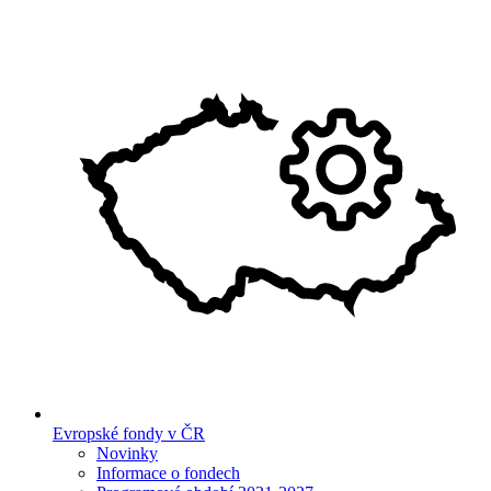
Evropské fondy v ČR
Novinky
Informace o fondech