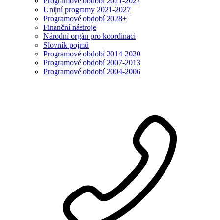
Programové období 2021-2027
Unijní programy 2021-2027
Programové období 2028+
Finanční nástroje
Národní orgán pro koordinaci
Slovník pojmů
Programové období 2014-2020
Programové období 2007-2013
Programové období 2004-2006