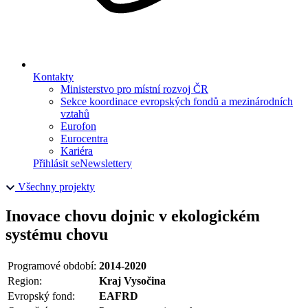
Kontakty
Ministerstvo pro místní rozvoj ČR
Sekce koordinace evropských fondů a mezinárodních
vztahů
Eurofon
Eurocentra
Kariéra
Přihlásit se
Newslettery
Všechny projekty
Inovace chovu dojnic v ekologickém
systému chovu
Programové období:
2014-2020
Region:
Kraj Vysočina
Evropský fond:
EAFRD