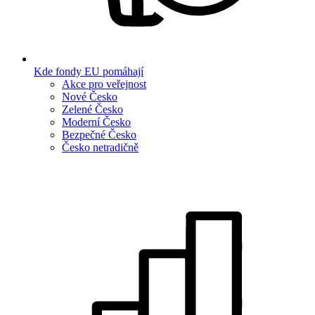
Kde fondy EU pomáhají
Akce pro veřejnost
Nové Česko
Zelené Česko
Moderní Česko
Bezpečné Česko
Česko netradičně