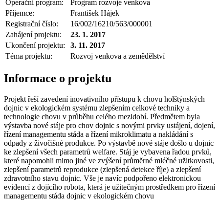
Operační program:
Program rozvoje venkova
Příjemce:
František Hájek
Registrační číslo:
16/002/16210/563/000001
Zahájení projektu:
23. 1. 2017
Ukončení projektu:
3. 11. 2017
Téma projektu:
Rozvoj venkova a zemědělství
Informace o projektu
Projekt řeší zavedení inovativního přístupu k chovu holštýnských
dojnic v ekologickém systému zlepšením celkové techniky a
technologie chovu v průběhu celého mezidobí. Předmětem byla
výstavba nové stáje pro chov dojnic s novými prvky ustájení, dojení,
řízení managementu stáda a řízení mikroklimatu a nakládání s
odpady z živočišné produkce. Po výstavbě nové stáje došlo u dojnic
ke zlepšení všech parametrů welfare. Stáj je vybavena řadou prvků,
které napomohli mimo jiné ve zvýšení průměrné mléčné užitkovosti,
zlepšení parametrů reprodukce (zlepšená detekce říje) a zlepšení
zdravotního stavu dojnic. Vše je navíc podpořeno elektronickou
evidencí z dojícího robota, která je užitečným prostředkem pro řízení
managementu stáda dojnic v ekologickém chovu