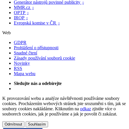
Generátor nástrojů povinné publicity

MMR.cz

OPTP

IROP

Evropská komise v ČR

Web
GDPR
Prohlášení o přístupnosti
Snadné čtení
Zásady používání souborů cookie
Novinky
RSS
Mapa webu
Sledujte nás a odebírejte
K provozování webu a analýze návštěvnosti používáme soubory
cookies. Procházením webových stránek jste srozuměni s tím, jak se
soubory cookies nakládáme. Kliknutím na
odkaz
zjistíte více o
souborech cookies, jak je používáme a jak je povolit či zakázat.
Odmítnout
Souhlasím