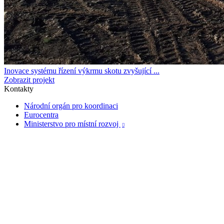
Inovace systému řízení výkrmu skotu zvyšující ...
Zobrazit projekt
Kontakty
Národní orgán pro koordinaci
Eurocentra
Ministerstvo pro místní rozvoj
