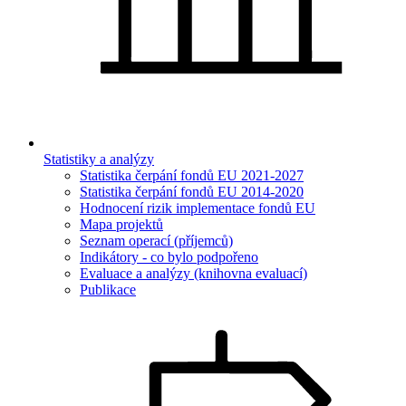
Statistiky a analýzy
Statistika čerpání fondů EU 2021-2027
Statistika čerpání fondů EU 2014-2020
Hodnocení rizik implementace fondů EU
Mapa projektů
Seznam operací (příjemců)
Indikátory - co bylo podpořeno
Evaluace a analýzy (knihovna evaluací)
Publikace