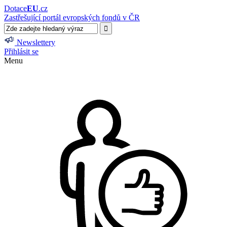
Dotace
EU
.cz
Zastřešující portál evropských fondů v ČR
Newslettery
Přihlásit se
Menu