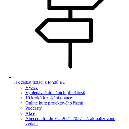
Jak získat dotaci z fondů EU
Výzvy
Vyhledávač dotačních příležitostí
10 kroků k získání dotace
Online kurz projektového řízení
Podcasty
Akce
Abeceda fondů EU 2021-2027 - 2. aktualizované
vydání