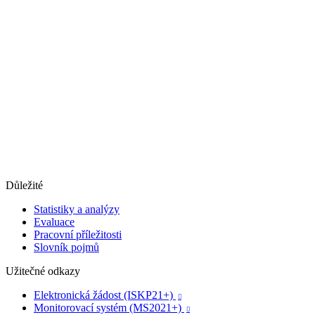
Důležité
Statistiky a analýzy
Evaluace
Pracovní příležitosti
Slovník pojmů
Užitečné odkazy
Elektronická žádost (ISKP21+)

Monitorovací systém (MS2021+)
