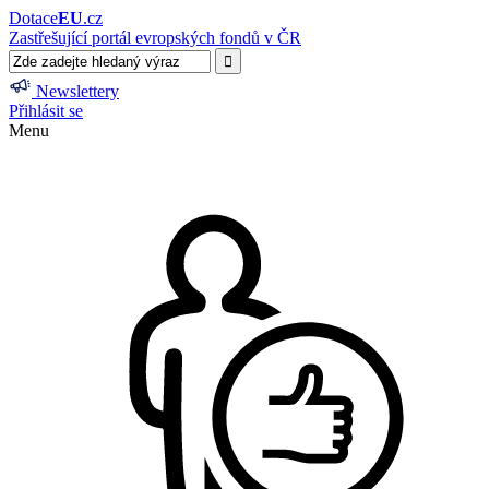
Dotace
EU
.cz
Zastřešující portál evropských fondů v ČR
Newslettery
Přihlásit se
Menu