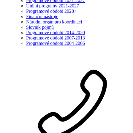
Programové období 2021-2027
Unijní programy 2021-2027
Programové období 2028+
Finanční nástroje
Národní orgán pro koordinaci
Slovník pojmů
Programové období 2014-2020
Programové období 2007-2013
Programové období 2004-2006