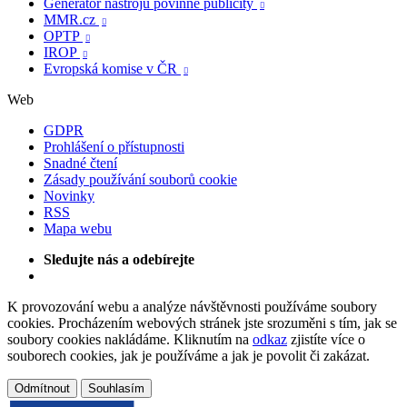
Generátor nástrojů povinné publicity

MMR.cz

OPTP

IROP

Evropská komise v ČR

Web
GDPR
Prohlášení o přístupnosti
Snadné čtení
Zásady používání souborů cookie
Novinky
RSS
Mapa webu
Sledujte nás a odebírejte
K provozování webu a analýze návštěvnosti používáme soubory
cookies. Procházením webových stránek jste srozuměni s tím, jak se
soubory cookies nakládáme. Kliknutím na
odkaz
zjistíte více o
souborech cookies, jak je používáme a jak je povolit či zakázat.
Odmítnout
Souhlasím