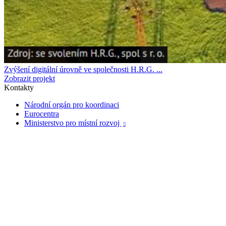
Zvýšení digitální úrovně ve společnosti H.R.G. ...
Zobrazit projekt
Kontakty
Národní orgán pro koordinaci
Eurocentra
Ministerstvo pro místní rozvoj
