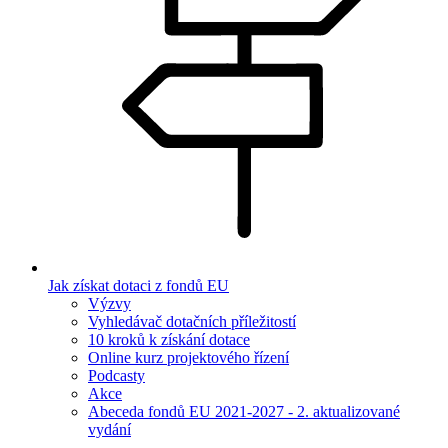
Jak získat dotaci z fondů EU
Výzvy
Vyhledávač dotačních příležitostí
10 kroků k získání dotace
Online kurz projektového řízení
Podcasty
Akce
Abeceda fondů EU 2021-2027 - 2. aktualizované
vydání