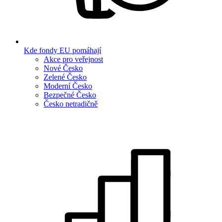
Kde fondy EU pomáhají
Akce pro veřejnost
Nové Česko
Zelené Česko
Moderní Česko
Bezpečné Česko
Česko netradičně