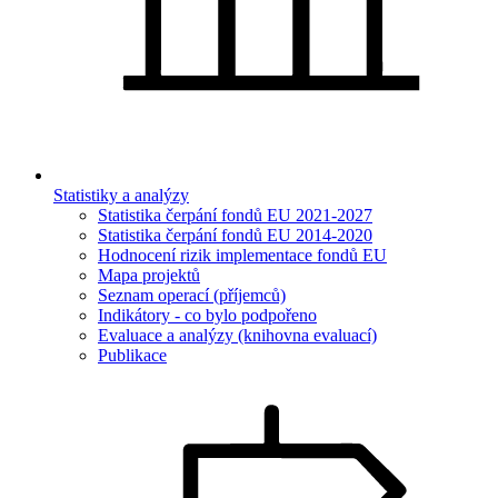
Statistiky a analýzy
Statistika čerpání fondů EU 2021-2027
Statistika čerpání fondů EU 2014-2020
Hodnocení rizik implementace fondů EU
Mapa projektů
Seznam operací (příjemců)
Indikátory - co bylo podpořeno
Evaluace a analýzy (knihovna evaluací)
Publikace