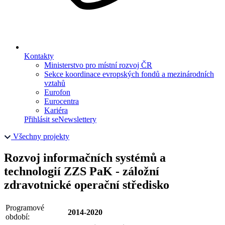
Kontakty
Ministerstvo pro místní rozvoj ČR
Sekce koordinace evropských fondů a mezinárodních
vztahů
Eurofon
Eurocentra
Kariéra
Přihlásit se
Newslettery
Všechny projekty
Rozvoj informačních systémů a
technologií ZZS PaK - záložní
zdravotnické operační středisko
Programové
2014-2020
období: