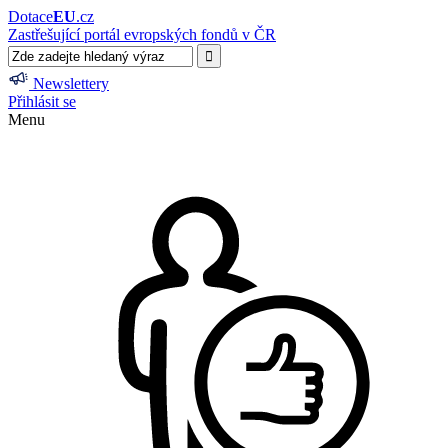
Dotace
EU
.cz
Zastřešující portál evropských fondů v ČR
Newslettery
Přihlásit se
Menu