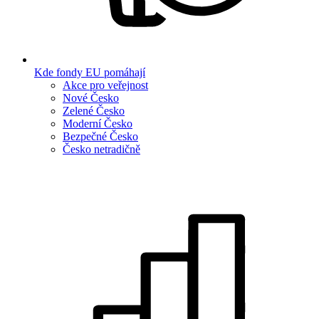
Kde fondy EU pomáhají
Akce pro veřejnost
Nové Česko
Zelené Česko
Moderní Česko
Bezpečné Česko
Česko netradičně