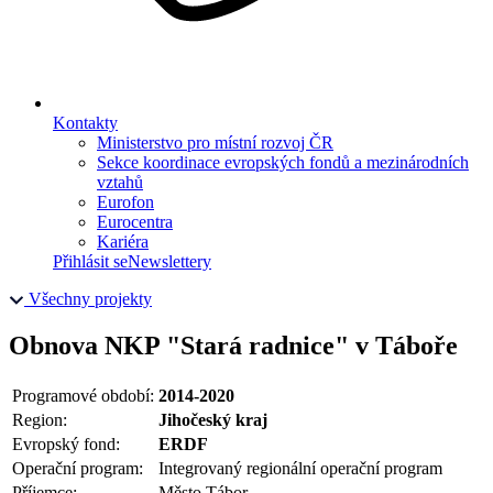
Kontakty
Ministerstvo pro místní rozvoj ČR
Sekce koordinace evropských fondů a mezinárodních
vztahů
Eurofon
Eurocentra
Kariéra
Přihlásit se
Newslettery
Všechny projekty
Obnova NKP "Stará radnice" v Táboře
Programové období:
2014-2020
Region:
Jihočeský kraj
Evropský fond:
ERDF
Operační program:
Integrovaný regionální operační program
Příjemce:
Město Tábor