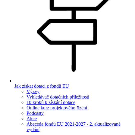
Jak získat dotaci z fondů EU
Výzvy
Vyhledávač dotačních příležitostí
10 kroků k získání dotace
Online kurz projektového řízení
Podcasty
Akce
Abeceda fondů EU 2021-2027 - 2. aktualizované
vydání