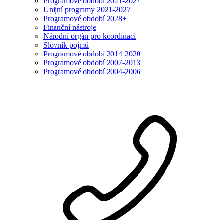
Programové období 2021-2027
Unijní programy 2021-2027
Programové období 2028+
Finanční nástroje
Národní orgán pro koordinaci
Slovník pojmů
Programové období 2014-2020
Programové období 2007-2013
Programové období 2004-2006