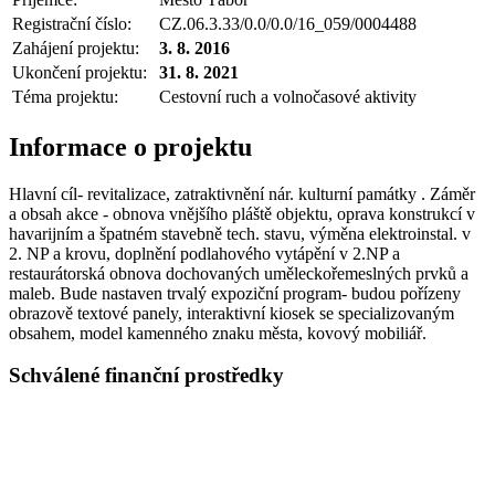
Registrační číslo:
CZ.06.3.33/0.0/0.0/16_059/0004488
Zahájení projektu:
3. 8. 2016
Ukončení projektu:
31. 8. 2021
Téma projektu:
Cestovní ruch a volnočasové aktivity
Informace o projektu
Hlavní cíl- revitalizace, zatraktivnění nár. kulturní památky . Záměr
a obsah akce - obnova vnějšího pláště objektu, oprava konstrukcí v
havarijním a špatném stavebně tech. stavu, výměna elektroinstal. v
2. NP a krovu, doplnění podlahového vytápění v 2.NP a
restaurátorská obnova dochovaných uměleckořemeslných prvků a
maleb. Bude nastaven trvalý expoziční program- budou pořízeny
obrazově textové panely, interaktivní kiosek se specializovaným
obsahem, model kamenného znaku města, kovový mobiliář.
Schválené finanční prostředky