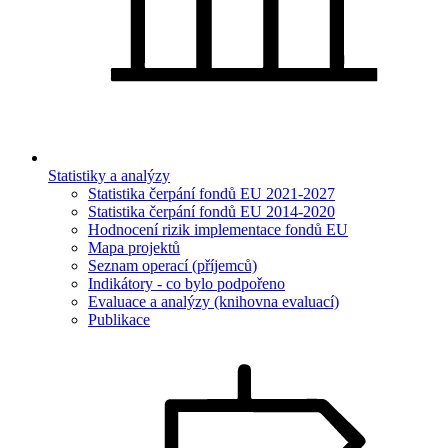
Statistiky a analýzy
Statistika čerpání fondů EU 2021-2027
Statistika čerpání fondů EU 2014-2020
Hodnocení rizik implementace fondů EU
Mapa projektů
Seznam operací (příjemců)
Indikátory - co bylo podpořeno
Evaluace a analýzy (knihovna evaluací)
Publikace