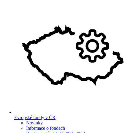
Evropské fondy v ČR
Novinky
Informace o fondech