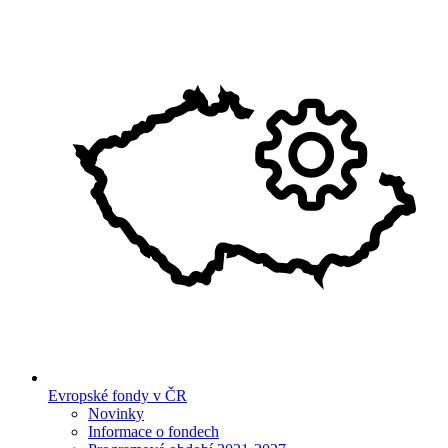
Evropské fondy v ČR
Novinky
Informace o fondech