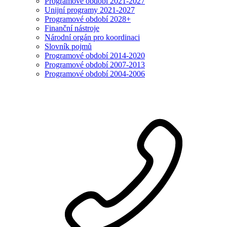
Programové období 2021-2027
Unijní programy 2021-2027
Programové období 2028+
Finanční nástroje
Národní orgán pro koordinaci
Slovník pojmů
Programové období 2014-2020
Programové období 2007-2013
Programové období 2004-2006