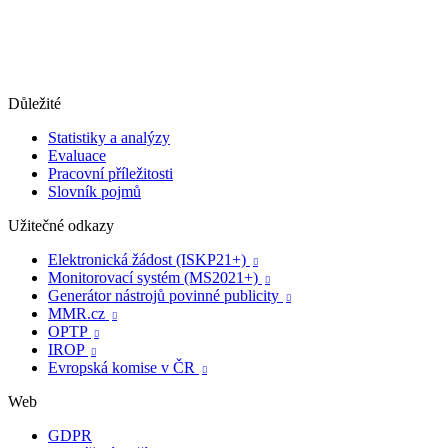
Důležité
Statistiky a analýzy
Evaluace
Pracovní příležitosti
Slovník pojmů
Užitečné odkazy
Elektronická žádost (ISKP21+)

Monitorovací systém (MS2021+)

Generátor nástrojů povinné publicity

MMR.cz

OPTP

IROP

Evropská komise v ČR

Web
GDPR