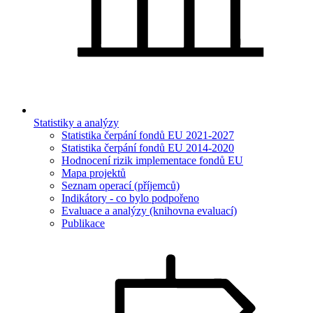
Statistiky a analýzy
Statistika čerpání fondů EU 2021-2027
Statistika čerpání fondů EU 2014-2020
Hodnocení rizik implementace fondů EU
Mapa projektů
Seznam operací (příjemců)
Indikátory - co bylo podpořeno
Evaluace a analýzy (knihovna evaluací)
Publikace