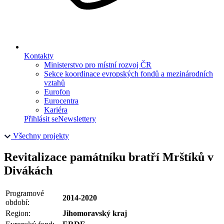
Kontakty
Ministerstvo pro místní rozvoj ČR
Sekce koordinace evropských fondů a mezinárodních
vztahů
Eurofon
Eurocentra
Kariéra
Přihlásit se
Newslettery
Všechny projekty
Revitalizace památníku bratří Mrštíků v
Divákách
Programové
2014-2020
období:
Region:
Jihomoravský kraj