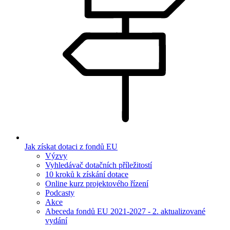
Jak získat dotaci z fondů EU
Výzvy
Vyhledávač dotačních příležitostí
10 kroků k získání dotace
Online kurz projektového řízení
Podcasty
Akce
Abeceda fondů EU 2021-2027 - 2. aktualizované
vydání