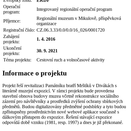
Evropský fond:
ERDF
Operační
Integrovaný regionální operační program
program:
Regionální muzeum v Mikulově, příspěvková
Příjemce:
organizace
Registrační číslo:
CZ.06.3.33/0.0/0.0/16_026/0001720
Zahájení
1. 4. 2016
projektu:
Ukončení
30. 9. 2021
projektu:
Téma projektu:
Cestovní ruch a volnočasové aktivity
Informace o projektu
Projekt řeší revitalizaci Památníku bratří Mrštíků v Divákách s
literárně muzejní expozicí. V rámci projektu bude provedena
stavební obnova budovy muzea včetně rekonstrukce sociálního
zázemí pro návštěvníky a prostředků zvýšení ochrany sbírkových
předmětů. Budou digitalizovány předmětné podsbírky a tyto budou
zpřístupněny prostřednictvím nové webové aplikace současně s
dálkovým přístupem do expozice. Řešení stávající expozice
odpovídá době vzniku (1981, resp. 1997) a dnes je již překonané.