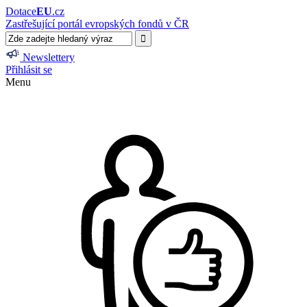
Dotace
EU
.cz
Zastřešující portál evropských fondů v ČR
Newslettery
Přihlásit se
Menu