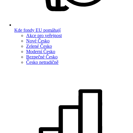
Kde fondy EU pomáhají
Akce pro veřejnost
Nové Česko
Zelené Česko
Moderní Česko
Bezpečné Česko
Česko netradičně