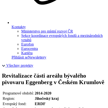
Kontakty
Ministerstvo pro místní rozvoj ČR
Sekce koordinace evropských fondů a mezinárodních
vztahů
Eurofon
Eurocentra
Kariéra
Přihlásit se
Newslettery
Všechny projekty
Revitalizace části areálu bývalého
pivovaru Eggenberg v Českém Krumlově
Programové období:
2014-2020
Region:
Jihočeský kraj
Evropský fond:
ERDF