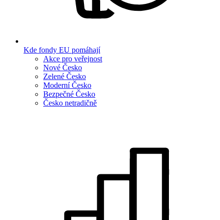
Kde fondy EU pomáhají
Akce pro veřejnost
Nové Česko
Zelené Česko
Moderní Česko
Bezpečné Česko
Česko netradičně