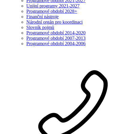
Programové období 2021-2027
Unijní programy 2021-2027
Programové období 2028+
Finanční nástroje
Národní orgán pro koordinaci
Slovník pojmů
Programové období 2014-2020
Programové období 2007-2013
Programové období 2004-2006