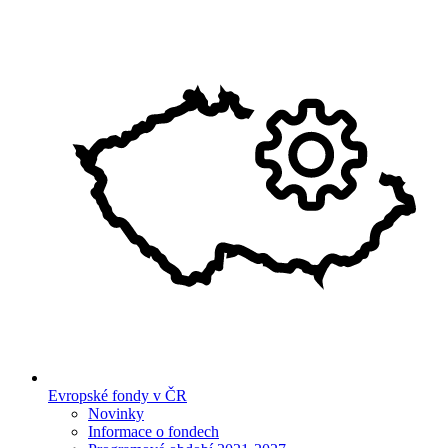
Evropské fondy v ČR
Novinky
Informace o fondech