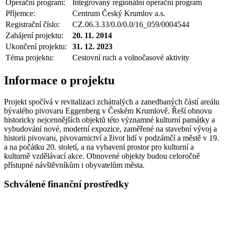
Operační program:
Integrovaný regionální operační program
Příjemce:
Centrum Český Krumlov a.s.
Registrační číslo:
CZ.06.3.33/0.0/0.0/16_059/0004544
Zahájení projektu:
20. 11. 2014
Ukončení projektu:
31. 12. 2023
Téma projektu:
Cestovní ruch a volnočasové aktivity
Informace o projektu
Projekt spočívá v revitalizaci zchátralých a zanedbaných částí areálu
bývalého pivovaru Eggenberg v Českém Krumlově. Řeší obnovu
historicky nejcennějších objektů této významné kulturní památky a
vybudování nové, moderní expozice, zaměřené na stavební vývoj a
historii pivovaru, pivovarnictví a život lidí v podzámčí a městě v 19.
a na počátku 20. století, a na vybavení prostor pro kulturní a
kulturně vzdělávací akce. Obnovené objekty budou celoročně
přístupné návštěvníkům i obyvatelům města.
Schválené finanční prostředky