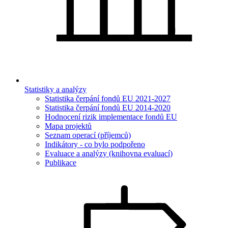
Statistiky a analýzy
Statistika čerpání fondů EU 2021-2027
Statistika čerpání fondů EU 2014-2020
Hodnocení rizik implementace fondů EU
Mapa projektů
Seznam operací (příjemců)
Indikátory - co bylo podpořeno
Evaluace a analýzy (knihovna evaluací)
Publikace