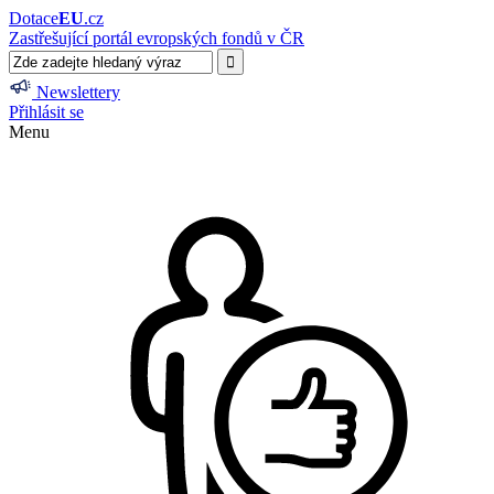
Dotace
EU
.cz
Zastřešující portál evropských fondů v ČR
Newslettery
Přihlásit se
Menu