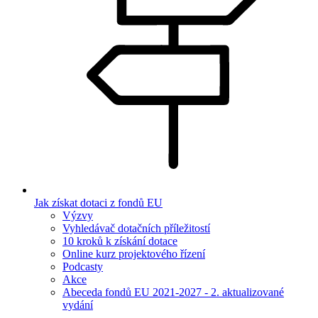
Jak získat dotaci z fondů EU
Výzvy
Vyhledávač dotačních příležitostí
10 kroků k získání dotace
Online kurz projektového řízení
Podcasty
Akce
Abeceda fondů EU 2021-2027 - 2. aktualizované
vydání