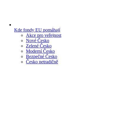
Kde fondy EU pomáhají
Akce pro veřejnost
Nové Česko
Zelené Česko
Moderní Česko
Bezpečné Česko
Česko netradičně