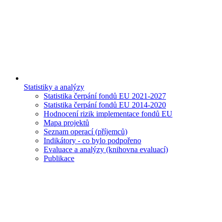
Statistiky a analýzy
Statistika čerpání fondů EU 2021-2027
Statistika čerpání fondů EU 2014-2020
Hodnocení rizik implementace fondů EU
Mapa projektů
Seznam operací (příjemců)
Indikátory - co bylo podpořeno
Evaluace a analýzy (knihovna evaluací)
Publikace