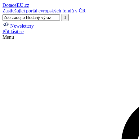
Dotace
EU
.cz
Zastřešující portál evropských fondů v ČR
Newslettery
Přihlásit se
Menu