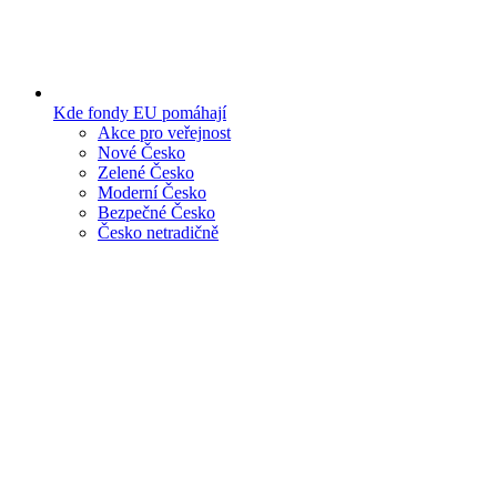
Kde fondy EU pomáhají
Akce pro veřejnost
Nové Česko
Zelené Česko
Moderní Česko
Bezpečné Česko
Česko netradičně