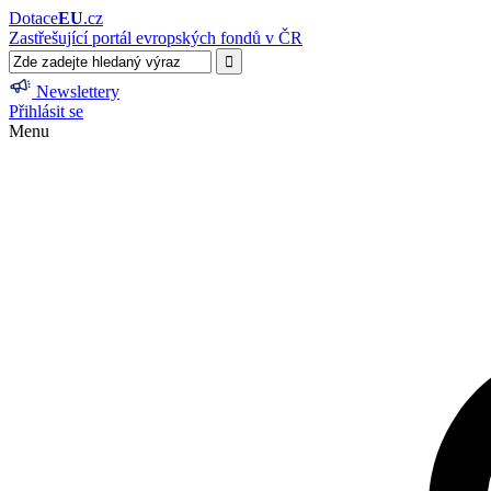
Dotace
EU
.cz
Zastřešující portál evropských fondů v ČR
Newslettery
Přihlásit se
Menu