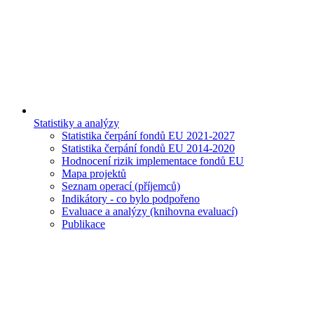
Statistiky a analýzy
Statistika čerpání fondů EU 2021-2027
Statistika čerpání fondů EU 2014-2020
Hodnocení rizik implementace fondů EU
Mapa projektů
Seznam operací (příjemců)
Indikátory - co bylo podpořeno
Evaluace a analýzy (knihovna evaluací)
Publikace