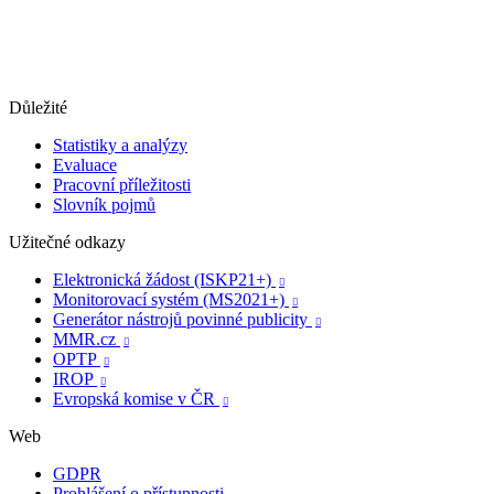
Důležité
Statistiky a analýzy
Evaluace
Pracovní příležitosti
Slovník pojmů
Užitečné odkazy
Elektronická žádost (ISKP21+)

Monitorovací systém (MS2021+)

Generátor nástrojů povinné publicity

MMR.cz

OPTP

IROP

Evropská komise v ČR

Web
GDPR
Prohlášení o přístupnosti