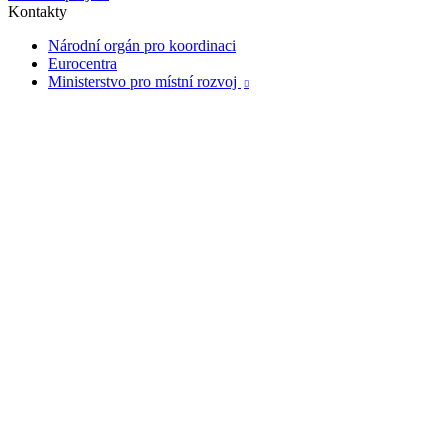
Kontakty
Národní orgán pro koordinaci
Eurocentra
Ministerstvo pro místní rozvoj
