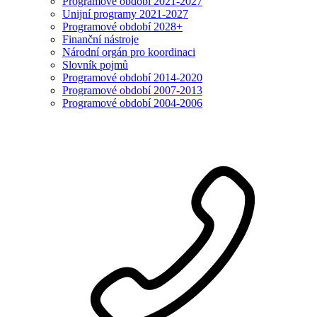
Programové období 2021-2027
Unijní programy 2021-2027
Programové období 2028+
Finanční nástroje
Národní orgán pro koordinaci
Slovník pojmů
Programové období 2014-2020
Programové období 2007-2013
Programové období 2004-2006