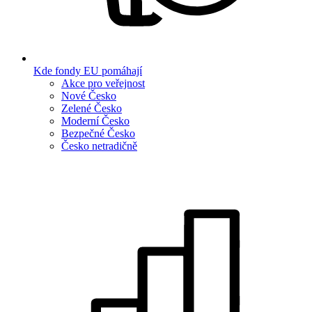
Kde fondy EU pomáhají
Akce pro veřejnost
Nové Česko
Zelené Česko
Moderní Česko
Bezpečné Česko
Česko netradičně