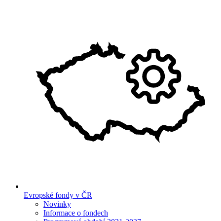
Evropské fondy v ČR
Novinky
Informace o fondech