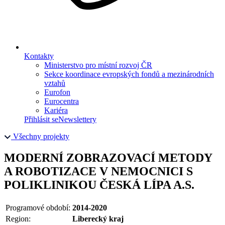
Kontakty
Ministerstvo pro místní rozvoj ČR
Sekce koordinace evropských fondů a mezinárodních
vztahů
Eurofon
Eurocentra
Kariéra
Přihlásit se
Newslettery
Všechny projekty
MODERNÍ ZOBRAZOVACÍ METODY
A ROBOTIZACE V NEMOCNICI S
POLIKLINIKOU ČESKÁ LÍPA A.S.
Programové období:
2014-2020
Region:
Liberecký kraj