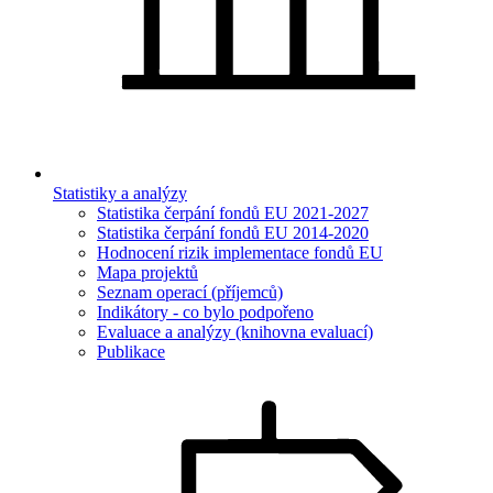
Statistiky a analýzy
Statistika čerpání fondů EU 2021-2027
Statistika čerpání fondů EU 2014-2020
Hodnocení rizik implementace fondů EU
Mapa projektů
Seznam operací (příjemců)
Indikátory - co bylo podpořeno
Evaluace a analýzy (knihovna evaluací)
Publikace