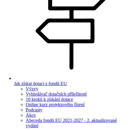
Jak získat dotaci z fondů EU
Výzvy
Vyhledávač dotačních příležitostí
10 kroků k získání dotace
Online kurz projektového řízení
Podcasty
Akce
Abeceda fondů EU 2021-2027 - 2. aktualizované
vydání