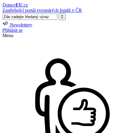
Dotace
EU
.cz
Zastřešující portál evropských fondů v ČR
Newslettery
Přihlásit se
Menu