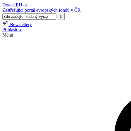
Dotace
EU
.cz
Zastřešující portál evropských fondů v ČR
Newslettery
Přihlásit se
Menu