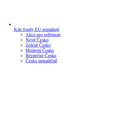
Kde fondy EU pomáhají
Akce pro veřejnost
Nové Česko
Zelené Česko
Moderní Česko
Bezpečné Česko
Česko netradičně