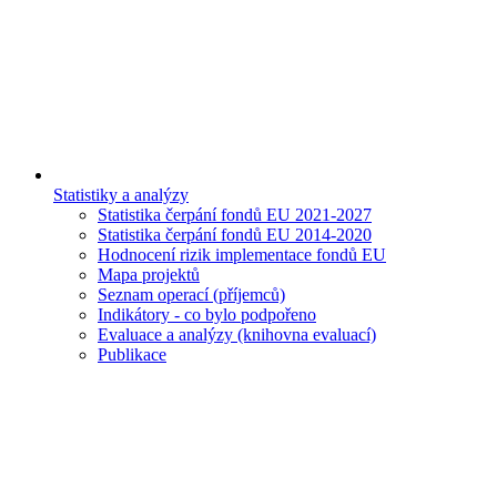
Statistiky a analýzy
Statistika čerpání fondů EU 2021-2027
Statistika čerpání fondů EU 2014-2020
Hodnocení rizik implementace fondů EU
Mapa projektů
Seznam operací (příjemců)
Indikátory - co bylo podpořeno
Evaluace a analýzy (knihovna evaluací)
Publikace