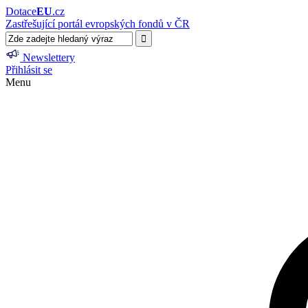
Dotace
EU
.cz
Zastřešující portál evropských fondů v ČR
Newslettery
Přihlásit se
Menu