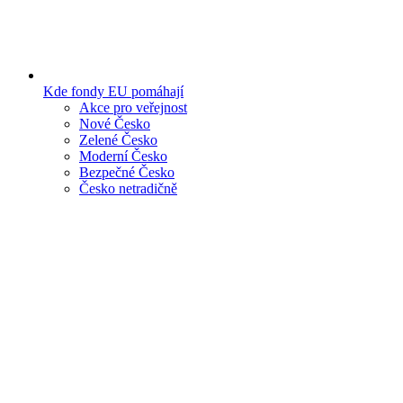
Kde fondy EU pomáhají
Akce pro veřejnost
Nové Česko
Zelené Česko
Moderní Česko
Bezpečné Česko
Česko netradičně