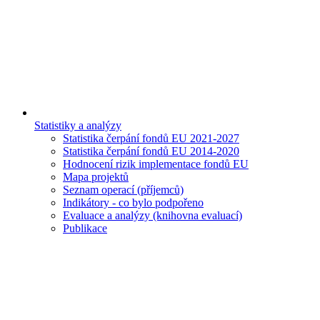
Statistiky a analýzy
Statistika čerpání fondů EU 2021-2027
Statistika čerpání fondů EU 2014-2020
Hodnocení rizik implementace fondů EU
Mapa projektů
Seznam operací (příjemců)
Indikátory - co bylo podpořeno
Evaluace a analýzy (knihovna evaluací)
Publikace