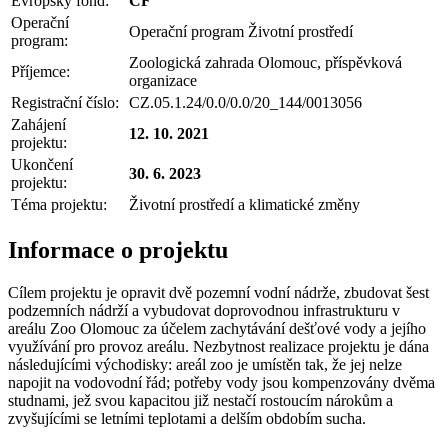
Evropský fond:
CF
Operační
Operační program Životní prostředí
program:
Zoologická zahrada Olomouc, příspěvková
Příjemce:
organizace
Registrační číslo:
CZ.05.1.24/0.0/0.0/20_144/0013056
Zahájení
12. 10. 2021
projektu:
Ukončení
30. 6. 2023
projektu:
Téma projektu:
Životní prostředí a klimatické změny
Informace o projektu
Cílem projektu je opravit dvě pozemní vodní nádrže, zbudovat šest
podzemních nádrží a vybudovat doprovodnou infrastrukturu v
areálu Zoo Olomouc za účelem zachytávání dešťové vody a jejího
využívání pro provoz areálu. Nezbytnost realizace projektu je dána
následujícími východisky: areál zoo je umístěn tak, že jej nelze
napojit na vodovodní řád; potřeby vody jsou kompenzovány dvěma
studnami, jež svou kapacitou již nestačí rostoucím nárokům a
zvyšujícími se letními teplotami a delším obdobím sucha.