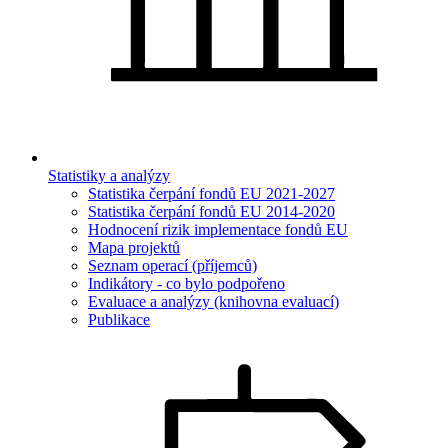
Statistiky a analýzy
Statistika čerpání fondů EU 2021-2027
Statistika čerpání fondů EU 2014-2020
Hodnocení rizik implementace fondů EU
Mapa projektů
Seznam operací (příjemců)
Indikátory - co bylo podpořeno
Evaluace a analýzy (knihovna evaluací)
Publikace