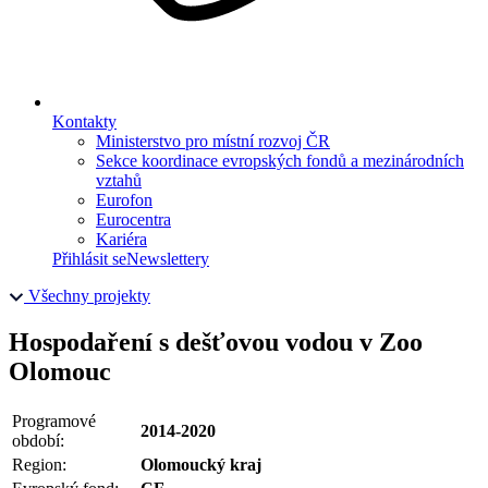
Kontakty
Ministerstvo pro místní rozvoj ČR
Sekce koordinace evropských fondů a mezinárodních
vztahů
Eurofon
Eurocentra
Kariéra
Přihlásit se
Newslettery
Všechny projekty
Hospodaření s dešťovou vodou v Zoo
Olomouc
Programové
2014-2020
období:
Region:
Olomoucký kraj