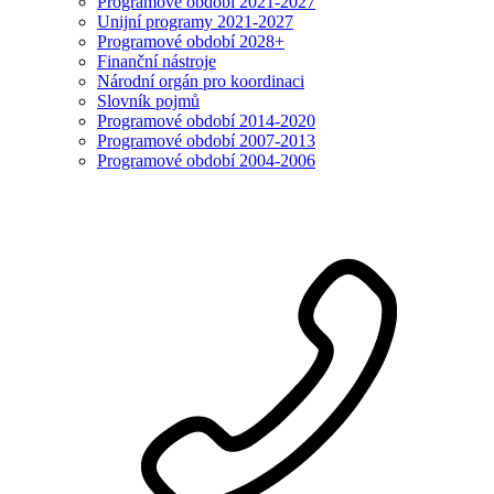
Programové období 2021-2027
Unijní programy 2021-2027
Programové období 2028+
Finanční nástroje
Národní orgán pro koordinaci
Slovník pojmů
Programové období 2014-2020
Programové období 2007-2013
Programové období 2004-2006