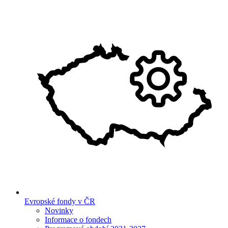
Evropské fondy v ČR
Novinky
Informace o fondech