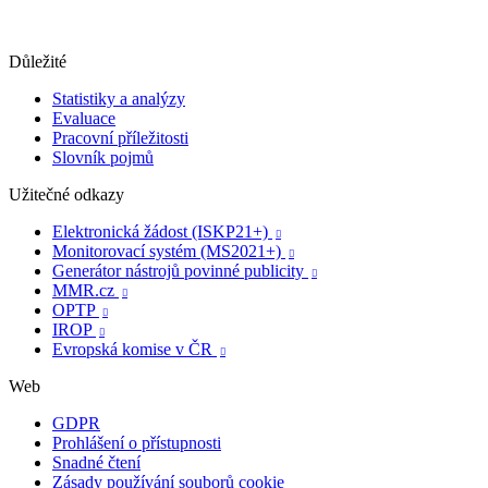
Důležité
Statistiky a analýzy
Evaluace
Pracovní příležitosti
Slovník pojmů
Užitečné odkazy
Elektronická žádost (ISKP21+)

Monitorovací systém (MS2021+)

Generátor nástrojů povinné publicity

MMR.cz

OPTP

IROP

Evropská komise v ČR

Web
GDPR
Prohlášení o přístupnosti
Snadné čtení
Zásady používání souborů cookie