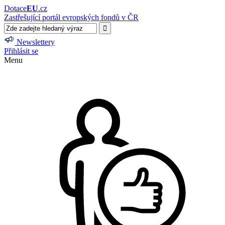
Dotace
EU
.cz
Zastřešující portál evropských fondů v ČR
Newslettery
Přihlásit se
Menu