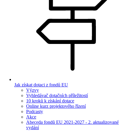
Jak získat dotaci z fondů EU
Výzvy
Vyhledávač dotačních příležitostí
10 kroků k získání dotace
Online kurz projektového řízení
Podcasty
Akce
Abeceda fondů EU 2021-2027 - 2. aktualizované
vydání