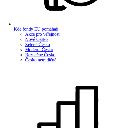
Kde fondy EU pomáhají
Akce pro veřejnost
Nové Česko
Zelené Česko
Moderní Česko
Bezpečné Česko
Česko netradičně