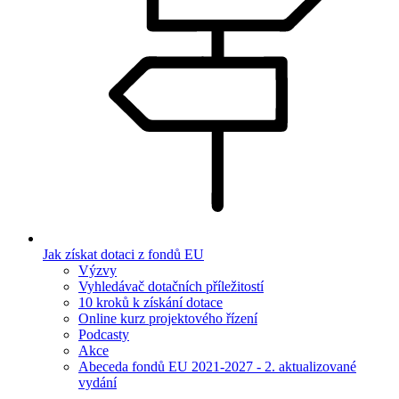
Jak získat dotaci z fondů EU
Výzvy
Vyhledávač dotačních příležitostí
10 kroků k získání dotace
Online kurz projektového řízení
Podcasty
Akce
Abeceda fondů EU 2021-2027 - 2. aktualizované
vydání