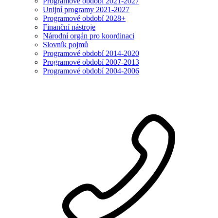
Programové období 2021-2027
Unijní programy 2021-2027
Programové období 2028+
Finanční nástroje
Národní orgán pro koordinaci
Slovník pojmů
Programové období 2014-2020
Programové období 2007-2013
Programové období 2004-2006