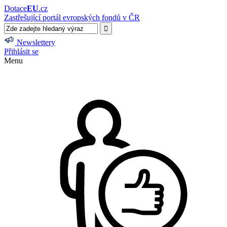
Dotace
EU
.cz
Zastřešující portál evropských fondů v ČR
Newslettery
Přihlásit se
Menu