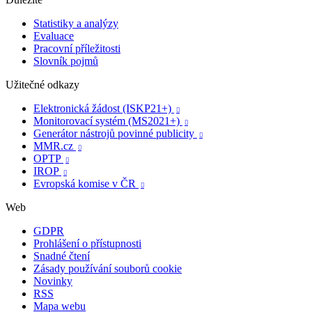
Statistiky a analýzy
Evaluace
Pracovní příležitosti
Slovník pojmů
Užitečné odkazy
Elektronická žádost (ISKP21+)

Monitorovací systém (MS2021+)

Generátor nástrojů povinné publicity

MMR.cz

OPTP

IROP

Evropská komise v ČR

Web
GDPR
Prohlášení o přístupnosti
Snadné čtení
Zásady používání souborů cookie
Novinky
RSS
Mapa webu