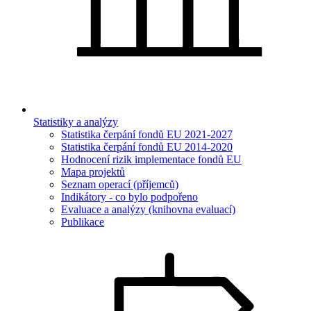
Statistiky a analýzy
Statistika čerpání fondů EU 2021-2027
Statistika čerpání fondů EU 2014-2020
Hodnocení rizik implementace fondů EU
Mapa projektů
Seznam operací (příjemců)
Indikátory - co bylo podpořeno
Evaluace a analýzy (knihovna evaluací)
Publikace