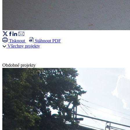
Tisknout
Stáhnout PDF
Všechny projekty
Obdobné projekty