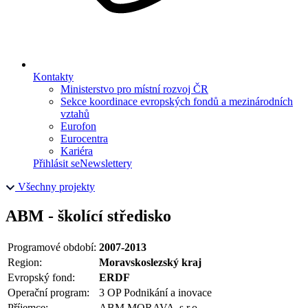
Kontakty
Ministerstvo pro místní rozvoj ČR
Sekce koordinace evropských fondů a mezinárodních
vztahů
Eurofon
Eurocentra
Kariéra
Přihlásit se
Newslettery
Všechny projekty
ABM - školící středisko
Programové období:
2007-2013
Region:
Moravskoslezský kraj
Evropský fond:
ERDF
Operační program:
3 OP Podnikání a inovace
Příjemce:
ABM MORAVA ,s.r.o.