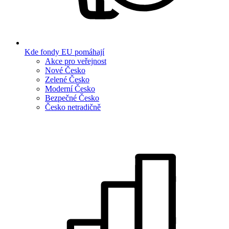
Kde fondy EU pomáhají
Akce pro veřejnost
Nové Česko
Zelené Česko
Moderní Česko
Bezpečné Česko
Česko netradičně