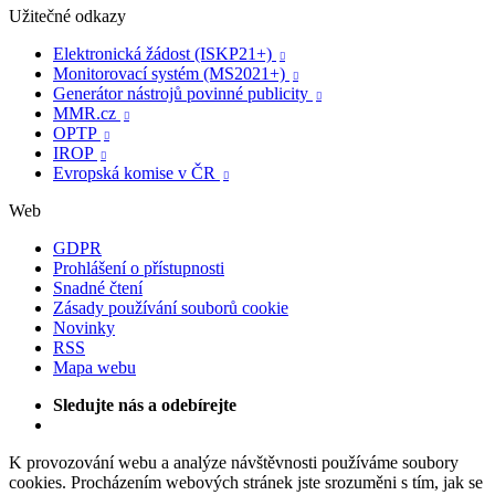
Užitečné odkazy
Elektronická žádost (ISKP21+)

Monitorovací systém (MS2021+)

Generátor nástrojů povinné publicity

MMR.cz

OPTP

IROP

Evropská komise v ČR

Web
GDPR
Prohlášení o přístupnosti
Snadné čtení
Zásady používání souborů cookie
Novinky
RSS
Mapa webu
Sledujte nás a odebírejte
K provozování webu a analýze návštěvnosti používáme soubory
cookies. Procházením webových stránek jste srozuměni s tím, jak se