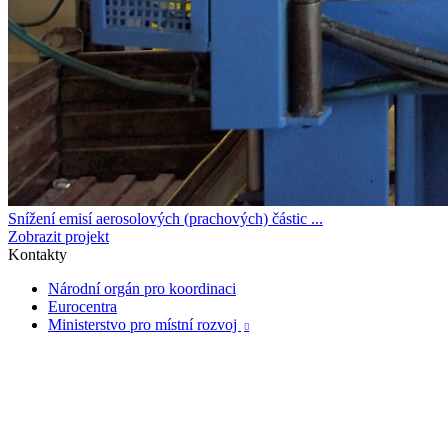
Snížení emisí aerosolových (prachových) částic ...
Zobrazit projekt
Kontakty
Národní orgán pro koordinaci
Eurocentra
Ministerstvo pro místní rozvoj
