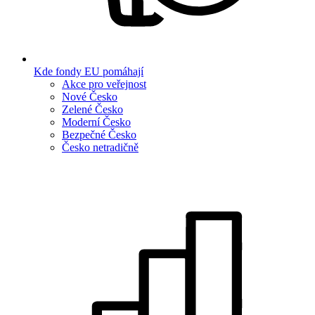
Kde fondy EU pomáhají
Akce pro veřejnost
Nové Česko
Zelené Česko
Moderní Česko
Bezpečné Česko
Česko netradičně