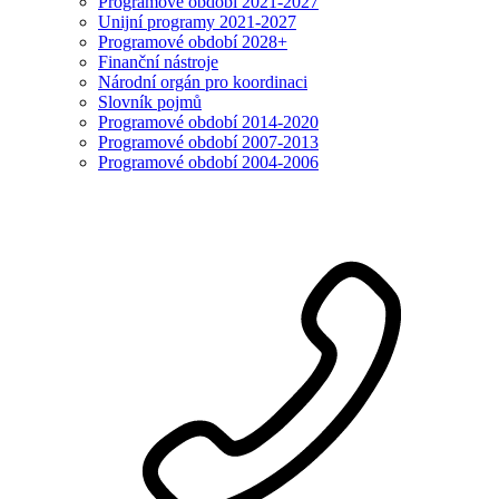
Programové období 2021-2027
Unijní programy 2021-2027
Programové období 2028+
Finanční nástroje
Národní orgán pro koordinaci
Slovník pojmů
Programové období 2014-2020
Programové období 2007-2013
Programové období 2004-2006