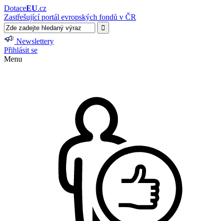
Dotace
EU
.cz
Zastřešující portál evropských fondů v ČR
Newslettery
Přihlásit se
Menu