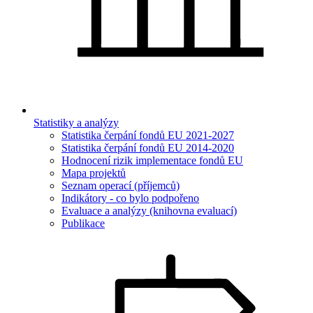
Statistiky a analýzy
Statistika čerpání fondů EU 2021-2027
Statistika čerpání fondů EU 2014-2020
Hodnocení rizik implementace fondů EU
Mapa projektů
Seznam operací (příjemců)
Indikátory - co bylo podpořeno
Evaluace a analýzy (knihovna evaluací)
Publikace