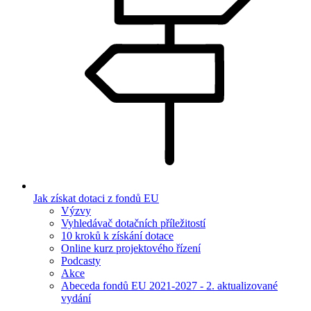
Jak získat dotaci z fondů EU
Výzvy
Vyhledávač dotačních příležitostí
10 kroků k získání dotace
Online kurz projektového řízení
Podcasty
Akce
Abeceda fondů EU 2021-2027 - 2. aktualizované
vydání