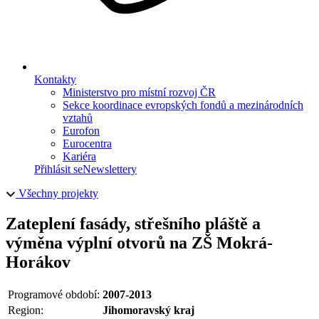
Kontakty
Ministerstvo pro místní rozvoj ČR
Sekce koordinace evropských fondů a mezinárodních
vztahů
Eurofon
Eurocentra
Kariéra
Přihlásit se
Newslettery
Všechny projekty
Zateplení fasády, střešního pláště a
výměna výplní otvorů na ZŠ Mokrá-
Horákov
Programové období:
2007-2013
Region:
Jihomoravský kraj