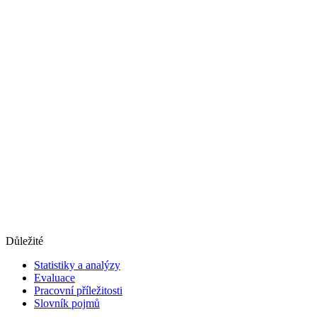
Důležité
Statistiky a analýzy
Evaluace
Pracovní příležitosti
Slovník pojmů