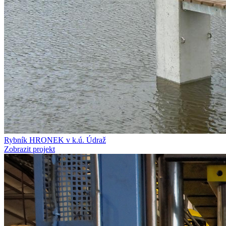
Rybník HRONEK v k.ú. Údraž
Zobrazit projekt