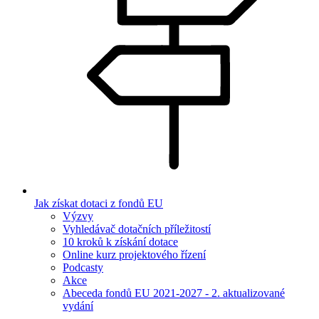
Jak získat dotaci z fondů EU
Výzvy
Vyhledávač dotačních příležitostí
10 kroků k získání dotace
Online kurz projektového řízení
Podcasty
Akce
Abeceda fondů EU 2021-2027 - 2. aktualizované
vydání