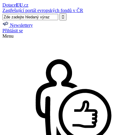
Dotace
EU
.cz
Zastřešující portál evropských fondů v ČR
Newslettery
Přihlásit se
Menu