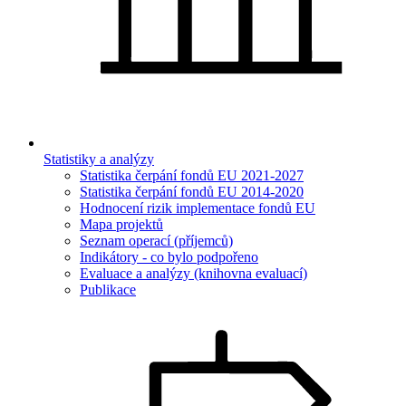
Statistiky a analýzy
Statistika čerpání fondů EU 2021-2027
Statistika čerpání fondů EU 2014-2020
Hodnocení rizik implementace fondů EU
Mapa projektů
Seznam operací (příjemců)
Indikátory - co bylo podpořeno
Evaluace a analýzy (knihovna evaluací)
Publikace