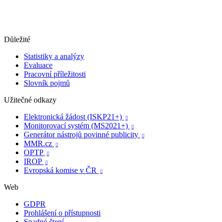
Důležité
Statistiky a analýzy
Evaluace
Pracovní příležitosti
Slovník pojmů
Užitečné odkazy
Elektronická žádost (ISKP21+)

Monitorovací systém (MS2021+)

Generátor nástrojů povinné publicity

MMR.cz

OPTP

IROP

Evropská komise v ČR

Web
GDPR
Prohlášení o přístupnosti
Snadné čtení