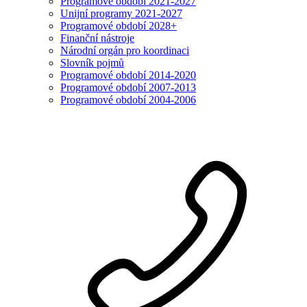
Programové období 2021-2027
Unijní programy 2021-2027
Programové období 2028+
Finanční nástroje
Národní orgán pro koordinaci
Slovník pojmů
Programové období 2014-2020
Programové období 2007-2013
Programové období 2004-2006