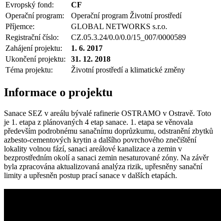
Evropský fond:
CF
Operační program:
Operační program Životní prostředí
Příjemce:
GLOBAL NETWORKS s.r.o.
Registrační číslo:
CZ.05.3.24/0.0/0.0/15_007/0000589
Zahájení projektu:
1. 6. 2017
Ukončení projektu:
31. 12. 2018
Téma projektu:
Životní prostředí a klimatické změny
Informace o projektu
Sanace SEZ v areálu bývalé rafinerie OSTRAMO v Ostravě. Toto
je 1. etapa z plánovaných 4 etap sanace. 1. etapa se věnovala
především podrobnému sanačnímu doprůzkumu, odstranění zbytků
azbesto-cementových krytin a dalšího povrchového znečištění
lokality volnou fází, sanaci areálové kanalizace a zemin v
bezprostředním okolí a sanaci zemin nesaturované zóny. Na závěr
byla zpracována aktualizovaná analýza rizik, upřesněny sanační
limity a upřesněn postup prací sanace v dalších etapách.