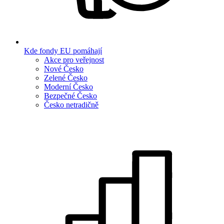
Kde fondy EU pomáhají
Akce pro veřejnost
Nové Česko
Zelené Česko
Moderní Česko
Bezpečné Česko
Česko netradičně