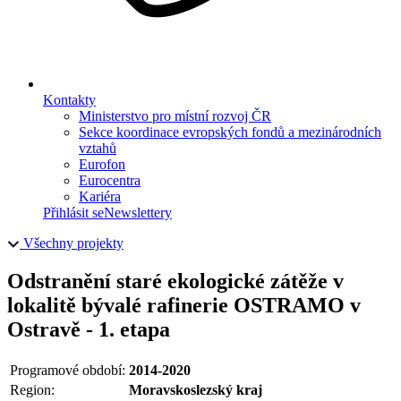
Kontakty
Ministerstvo pro místní rozvoj ČR
Sekce koordinace evropských fondů a mezinárodních
vztahů
Eurofon
Eurocentra
Kariéra
Přihlásit se
Newslettery
Všechny projekty
Odstranění staré ekologické zátěže v
lokalitě bývalé rafinerie OSTRAMO v
Ostravě - 1. etapa
Programové období:
2014-2020
Region:
Moravskoslezský kraj