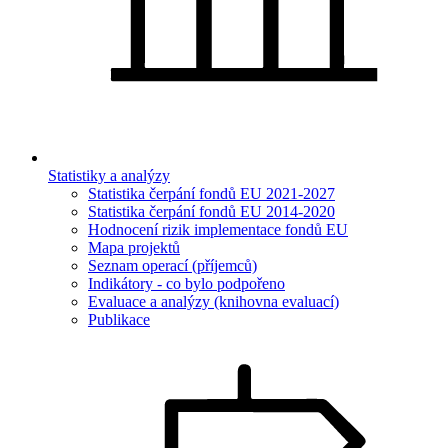
Statistiky a analýzy
Statistika čerpání fondů EU 2021-2027
Statistika čerpání fondů EU 2014-2020
Hodnocení rizik implementace fondů EU
Mapa projektů
Seznam operací (příjemců)
Indikátory - co bylo podpořeno
Evaluace a analýzy (knihovna evaluací)
Publikace