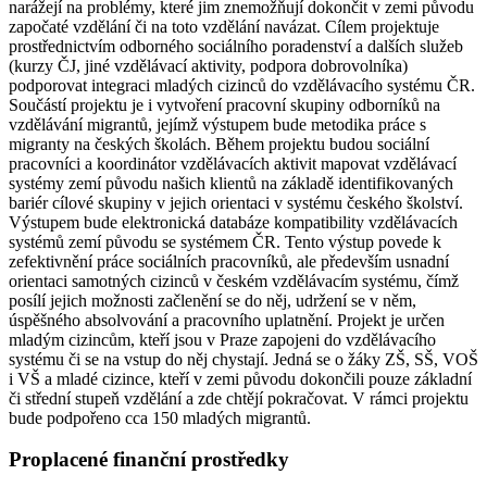
narážejí na problémy, které jim znemožňují dokončit v zemi původu
započaté vzdělání či na toto vzdělání navázat. Cílem projektuje
prostřednictvím odborného sociálního poradenství a dalších služeb
(kurzy ČJ, jiné vzdělávací aktivity, podpora dobrovolníka)
podporovat integraci mladých cizinců do vzdělávacího systému ČR.
Součástí projektu je i vytvoření pracovní skupiny odborníků na
vzdělávání migrantů, jejímž výstupem bude metodika práce s
migranty na českých školách. Během projektu budou sociální
pracovníci a koordinátor vzdělávacích aktivit mapovat vzdělávací
systémy zemí původu našich klientů na základě identifikovaných
bariér cílové skupiny v jejich orientaci v systému českého školství.
Výstupem bude elektronická databáze kompatibility vzdělávacích
systémů zemí původu se systémem ČR. Tento výstup povede k
zefektivnění práce sociálních pracovníků, ale především usnadní
orientaci samotných cizinců v českém vzdělávacím systému, čímž
posílí jejich možnosti začlenění se do něj, udržení se v něm,
úspěšného absolvování a pracovního uplatnění. Projekt je určen
mladým cizincům, kteří jsou v Praze zapojeni do vzdělávacího
systému či se na vstup do něj chystají. Jedná se o žáky ZŠ, SŠ, VOŠ
i VŠ a mladé cizince, kteří v zemi původu dokončili pouze základní
či střední stupeň vzdělání a zde chtějí pokračovat. V rámci projektu
bude podpořeno cca 150 mladých migrantů.
Proplacené finanční prostředky