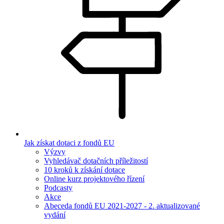
Jak získat dotaci z fondů EU
Výzvy
Vyhledávač dotačních příležitostí
10 kroků k získání dotace
Online kurz projektového řízení
Podcasty
Akce
Abeceda fondů EU 2021-2027 - 2. aktualizované
vydání