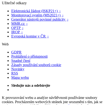
Užitečné odkazy
Elektronická žádost (ISKP21+)

Monitorovací systém (MS2021+)

Generátor nástrojů povinné publicity

MMR.cz

OPTP

IROP

Evropská komise v ČR

Web
GDPR
Prohlášení o přístupnosti
Snadné čtení
Zásady používání souborů cookie
Novinky
RSS
Mapa webu
Sledujte nás a odebírejte
K provozování webu a analýze návštěvnosti používáme soubory
cookies. Procházením webových stránek jste srozuměni s tím, jak se