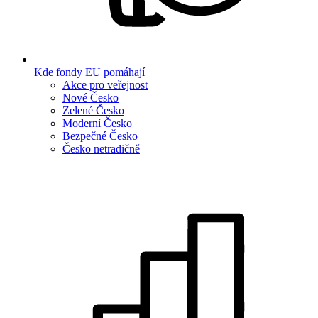
Kde fondy EU pomáhají
Akce pro veřejnost
Nové Česko
Zelené Česko
Moderní Česko
Bezpečné Česko
Česko netradičně