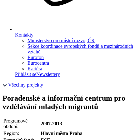
Kontakty
Ministerstvo pro místní rozvoj ČR
Sekce koordinace evropských fondů a mezinárodních
vztahů
Eurofon
Eurocentra
Kariéra
Přihlásit se
Newslettery
Všechny projekty
Poradenské a informační centrum pro
vzdělávání mladých migrantů
Programové
2007-2013
období:
Region:
Hlavní město Praha