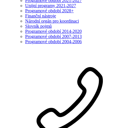
Programové období 2021-2027
Unijní programy 2021-2027
Programové období 2028+
Finanční nástroje
Národní orgán pro koordinaci
Slovník pojmů
Programové období 2014-2020
Programové období 2007-2013
Programové období 2004-2006