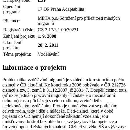
Evropský fond:
ESF
Operační
17 OP Praha Adaptabilita
program:
META o.s.-Sdružení pro příležitosti mladých
Příjemce:
migrantů
Registrační číslo:
CZ.2.17/3.1.00/30231
Zahájení projektu:
1. 9. 2008
Ukončení
28. 2. 2011
projektu:
Téma projektu:
Vzdělávání
Informace o projektu
Problematika vzdělávání migrantů je vzhledem k rostoucímu počtu
cizinců v ČR aktuální. Ke konci roku 2006 pobývalo v ČR 212726
cizinců z tzv. 3. zemí, k 31.12.2007 již 263147. Dospělí cizinci totiž
(ať už se jedná o pracovní migranty či žadatele o mezinárodní
ochranu) často přicházejí s celou rodinou, včetně dětí s
nedokončeným vzděláním. Proto je nutné věnovat se potřebám
celých rodin, tedy i dětí a mládeže. Děti-cizinci, které v době
příjezdu do ČR nemají dokončené základní vzdělání, jsou
umísťovány do škol bez ohledu na své jazykové kompetence a
úroveň doposud získaných znalostí. Cizinci ve věku SŠ a výše zase