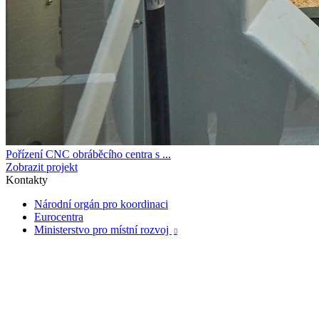
Pořízení CNC obráběcího centra s ...
Zobrazit projekt
Kontakty
Národní orgán pro koordinaci
Eurocentra
Ministerstvo pro místní rozvoj
