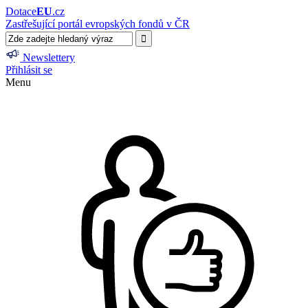
Dotace
EU
.cz
Zastřešující portál evropských fondů v ČR
Newslettery
Přihlásit se
Menu