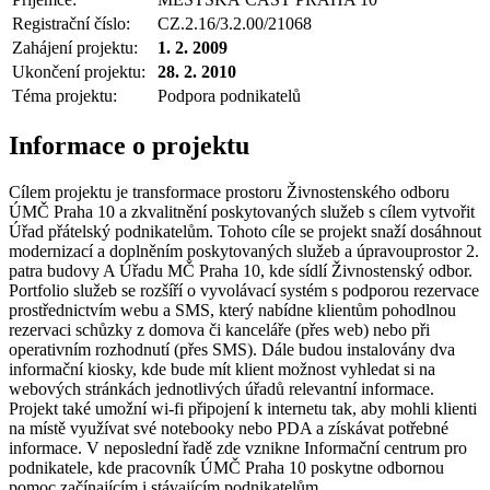
Registrační číslo:
CZ.2.16/3.2.00/21068
Zahájení projektu:
1. 2. 2009
Ukončení projektu:
28. 2. 2010
Téma projektu:
Podpora podnikatelů
Informace o projektu
Cílem projektu je transformace prostoru Živnostenského odboru
ÚMČ Praha 10 a zkvalitnění poskytovaných služeb s cílem vytvořit
Úřad přátelský podnikatelům. Tohoto cíle se projekt snaží dosáhnout
modernizací a doplněním poskytovaných služeb a úpravouprostor 2.
patra budovy A Úřadu MČ Praha 10, kde sídlí Živnostenský odbor.
Portfolio služeb se rozšíří o vyvolávací systém s podporou rezervace
prostřednictvím webu a SMS, který nabídne klientům pohodlnou
rezervaci schůzky z domova či kanceláře (přes web) nebo při
operativním rozhodnutí (přes SMS). Dále budou instalovány dva
informační kiosky, kde bude mít klient možnost vyhledat si na
webových stránkách jednotlivých úřadů relevantní informace.
Projekt také umožní wi-fi připojení k internetu tak, aby mohli klienti
na místě využívat své notebooky nebo PDA a získávat potřebné
informace. V neposlední řadě zde vznikne Informační centrum pro
podnikatele, kde pracovník ÚMČ Praha 10 poskytne odbornou
pomoc začínajícím i stávajícím podnikatelům.