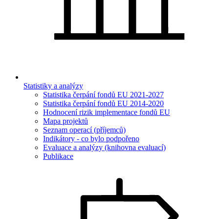
Statistiky a analýzy
Statistika čerpání fondů EU 2021-2027
Statistika čerpání fondů EU 2014-2020
Hodnocení rizik implementace fondů EU
Mapa projektů
Seznam operací (příjemců)
Indikátory - co bylo podpořeno
Evaluace a analýzy (knihovna evaluací)
Publikace