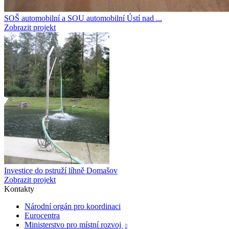
SOŠ automobilní a SOU automobilní Ústí nad ...
Zobrazit projekt
Investice do pstruží líhně Domašov
Zobrazit projekt
Kontakty
Národní orgán pro koordinaci
Eurocentra
Ministerstvo pro místní rozvoj
