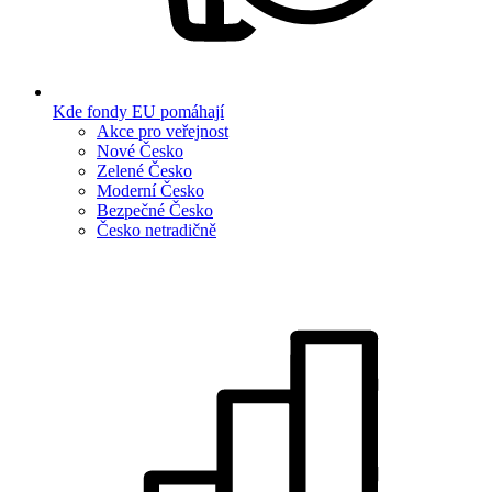
Kde fondy EU pomáhají
Akce pro veřejnost
Nové Česko
Zelené Česko
Moderní Česko
Bezpečné Česko
Česko netradičně