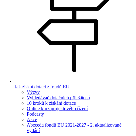
Jak získat dotaci z fondů EU
Výzvy
Vyhledávač dotačních příležitostí
10 kroků k získání dotace
Online kurz projektového řízení
Podcasty
Akce
Abeceda fondů EU 2021-2027 - 2. aktualizované
vydání