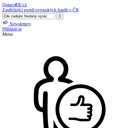
Dotace
EU
.cz
Zastřešující portál evropských fondů v ČR
Newslettery
Přihlásit se
Menu