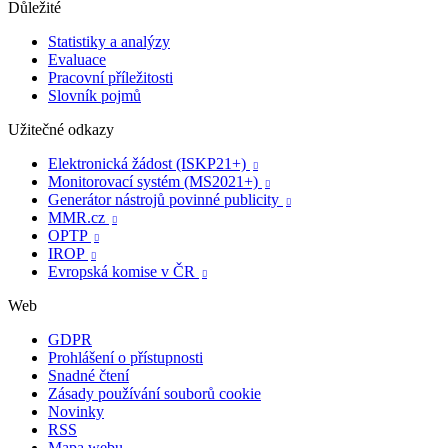
Důležité
Statistiky a analýzy
Evaluace
Pracovní příležitosti
Slovník pojmů
Užitečné odkazy
Elektronická žádost (ISKP21+)

Monitorovací systém (MS2021+)

Generátor nástrojů povinné publicity

MMR.cz

OPTP

IROP

Evropská komise v ČR

Web
GDPR
Prohlášení o přístupnosti
Snadné čtení
Zásady používání souborů cookie
Novinky
RSS
Mapa webu