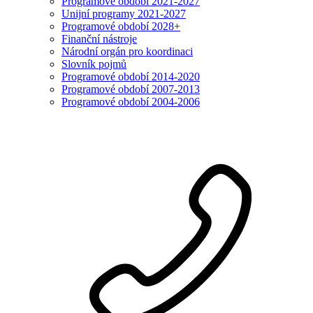
Programové období 2021-2027
Unijní programy 2021-2027
Programové období 2028+
Finanční nástroje
Národní orgán pro koordinaci
Slovník pojmů
Programové období 2014-2020
Programové období 2007-2013
Programové období 2004-2006