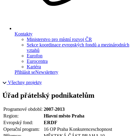
Kontakty
Ministerstvo pro místní rozvoj ČR
Sekce koordinace evropských fondů a mezinárodních
vztahů
Eurofon
Eurocentra
Kariéra
Přihlásit se
Newslettery
Všechny projekty
Úřad přátelský podnikatelům
Programové období:
2007-2013
Region:
Hlavní město Praha
Evropský fond:
ERDF
Operační program:
16 OP Praha Konkurenceschopnost
Příjemce:
MĚSTSKÁ ČÁST PRAHA 10