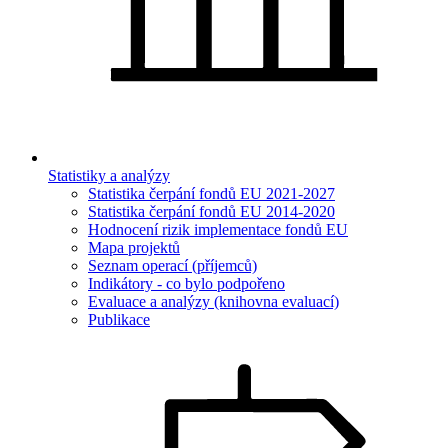
Statistiky a analýzy
Statistika čerpání fondů EU 2021-2027
Statistika čerpání fondů EU 2014-2020
Hodnocení rizik implementace fondů EU
Mapa projektů
Seznam operací (příjemců)
Indikátory - co bylo podpořeno
Evaluace a analýzy (knihovna evaluací)
Publikace