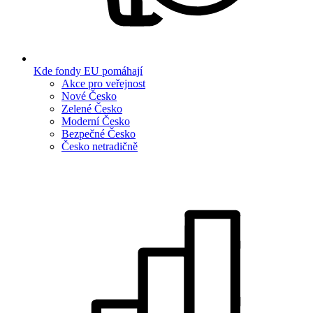
Kde fondy EU pomáhají
Akce pro veřejnost
Nové Česko
Zelené Česko
Moderní Česko
Bezpečné Česko
Česko netradičně