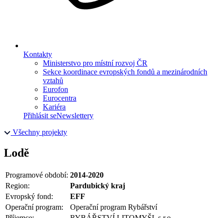
Kontakty
Ministerstvo pro místní rozvoj ČR
Sekce koordinace evropských fondů a mezinárodních
vztahů
Eurofon
Eurocentra
Kariéra
Přihlásit se
Newslettery
Všechny projekty
Lodě
Programové období:
2014-2020
Region:
Pardubický kraj
Evropský fond:
EFF
Operační program:
Operační program Rybářství
Příjemce:
RYBÁŘSTVÍ LITOMYŠL s.r.o.