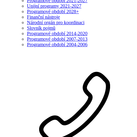
Programové období 2021-2027
Unijní programy 2021-2027
Programové období 2028+
Finanční nástroje
Národní orgán pro koordinaci
Slovník pojmů
Programové období 2014-2020
Programové období 2007-2013
Programové období 2004-2006