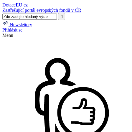
Dotace
EU
.cz
Zastřešující portál evropských fondů v ČR
Newslettery
Přihlásit se
Menu