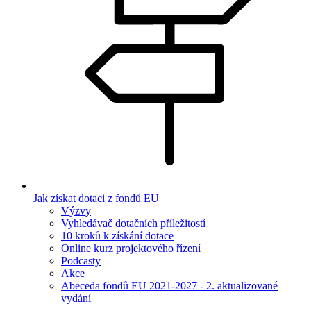
Jak získat dotaci z fondů EU
Výzvy
Vyhledávač dotačních příležitostí
10 kroků k získání dotace
Online kurz projektového řízení
Podcasty
Akce
Abeceda fondů EU 2021-2027 - 2. aktualizované
vydání