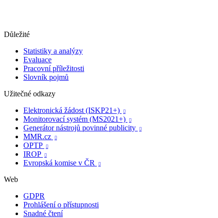
Důležité
Statistiky a analýzy
Evaluace
Pracovní příležitosti
Slovník pojmů
Užitečné odkazy
Elektronická žádost (ISKP21+)

Monitorovací systém (MS2021+)

Generátor nástrojů povinné publicity

MMR.cz

OPTP

IROP

Evropská komise v ČR

Web
GDPR
Prohlášení o přístupnosti
Snadné čtení