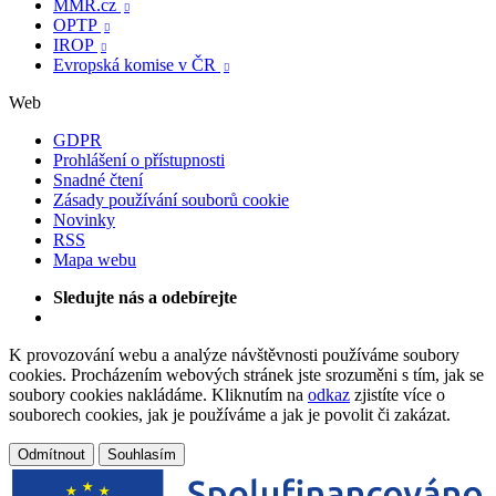
MMR.cz

OPTP

IROP

Evropská komise v ČR

Web
GDPR
Prohlášení o přístupnosti
Snadné čtení
Zásady používání souborů cookie
Novinky
RSS
Mapa webu
Sledujte nás a odebírejte
K provozování webu a analýze návštěvnosti používáme soubory
cookies. Procházením webových stránek jste srozuměni s tím, jak se
soubory cookies nakládáme. Kliknutím na
odkaz
zjistíte více o
souborech cookies, jak je používáme a jak je povolit či zakázat.
Odmítnout
Souhlasím