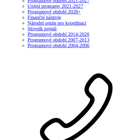
Programové období 2021-2027
Unijní programy 2021-2027
Programové období 2028+
Finanční nástroje
Národní orgán pro koordinaci
Slovník pojmů
Programové období 2014-2020
Programové období 2007-2013
Programové období 2004-2006