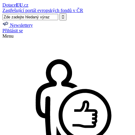
Dotace
EU
.cz
Zastřešující portál evropských fondů v ČR
Newslettery
Přihlásit se
Menu