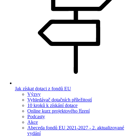
Jak získat dotaci z fondů EU
Výzvy
Vyhledávač dotačních příležitostí
10 kroků k získání dotace
Online kurz projektového řízení
Podcasty
Akce
Abeceda fondů EU 2021-2027 - 2. aktualizované
vydání