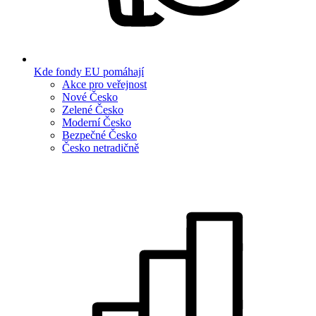
Kde fondy EU pomáhají
Akce pro veřejnost
Nové Česko
Zelené Česko
Moderní Česko
Bezpečné Česko
Česko netradičně