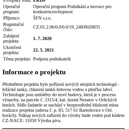
Evropský fond:
ERDF
Operační
Operační program Podnikání a inovace pro
program:
konkurenceschopnost
Příjemce:
ŠFN s.r.o.
Registrační
CZ.01.2.06/0.0/0.0/19_248/0020835
číslo:
Zahájení
1. 7. 2020
projektu:
Ukončení
22. 5. 2021
projektu:
Téma projektu:
Podpora podnikatelů
Informace o projektu
Předmětem projektu bylo pořízení nových strojních technologií -
ležácké tanky, chlazení tanků ledovou vodou a plničku lahví.
Technologie jsou umístěny do nové budovy, která je v procesu
výstavby, na parcele č. 3315/4, kat. území Neratov v Orlických
horách. Sídlo žadatele se nachází v bezprostřední blízkosti místa
realizace projektu (adresa č. p. 83, 517 61 Bartošovice v Orl.
horách). Nákup nových zařízení do výroby bude veden pod kódem
CZ-NACE: 11050 Výroba piva.