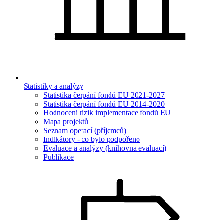
Statistiky a analýzy
Statistika čerpání fondů EU 2021-2027
Statistika čerpání fondů EU 2014-2020
Hodnocení rizik implementace fondů EU
Mapa projektů
Seznam operací (příjemců)
Indikátory - co bylo podpořeno
Evaluace a analýzy (knihovna evaluací)
Publikace