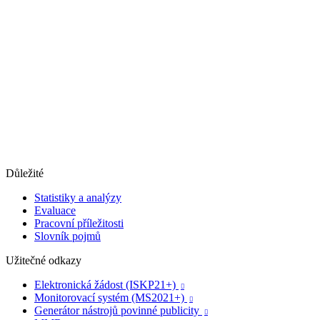
Důležité
Statistiky a analýzy
Evaluace
Pracovní příležitosti
Slovník pojmů
Užitečné odkazy
Elektronická žádost (ISKP21+)

Monitorovací systém (MS2021+)

Generátor nástrojů povinné publicity
