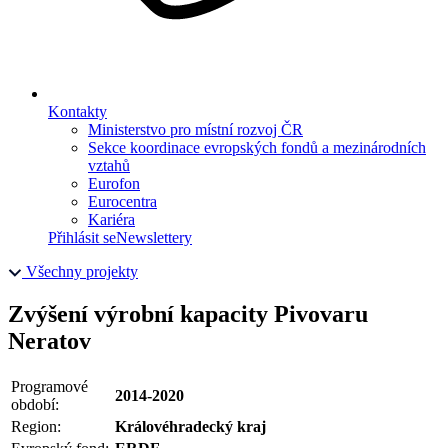
Kontakty
Ministerstvo pro místní rozvoj ČR
Sekce koordinace evropských fondů a mezinárodních
vztahů
Eurofon
Eurocentra
Kariéra
Přihlásit se
Newslettery
Všechny projekty
Zvýšení výrobní kapacity Pivovaru
Neratov
Programové
2014-2020
období:
Region:
Královéhradecký kraj