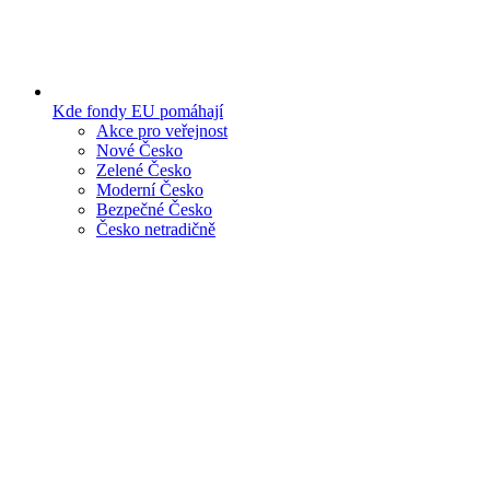
Kde fondy EU pomáhají
Akce pro veřejnost
Nové Česko
Zelené Česko
Moderní Česko
Bezpečné Česko
Česko netradičně