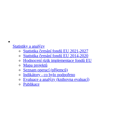
Statistiky a analýzy
Statistika čerpání fondů EU 2021-2027
Statistika čerpání fondů EU 2014-2020
Hodnocení rizik implementace fondů EU
Mapa projektů
Seznam operací (příjemců)
Indikátory - co bylo podpořeno
Evaluace a analýzy (knihovna evaluací)
Publikace