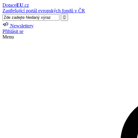
Dotace
EU
.cz
Zastřešující portál evropských fondů v ČR
Newslettery
Přihlásit se
Menu