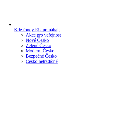
Kde fondy EU pomáhají
Akce pro veřejnost
Nové Česko
Zelené Česko
Moderní Česko
Bezpečné Česko
Česko netradičně