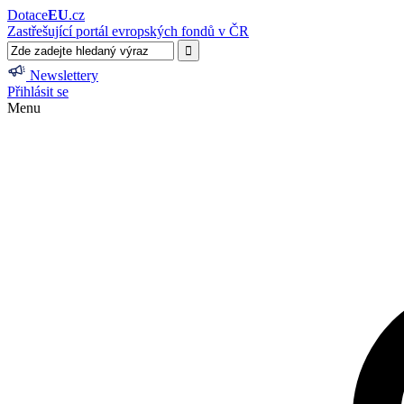
Dotace
EU
.cz
Zastřešující portál evropských fondů v ČR
Newslettery
Přihlásit se
Menu