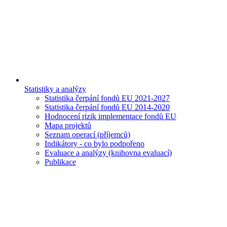
Statistiky a analýzy
Statistika čerpání fondů EU 2021-2027
Statistika čerpání fondů EU 2014-2020
Hodnocení rizik implementace fondů EU
Mapa projektů
Seznam operací (příjemců)
Indikátory - co bylo podpořeno
Evaluace a analýzy (knihovna evaluací)
Publikace