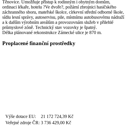
Těnovice. Umožňuje přístup k rodinným i obytným domům,
ordinaci lékaře, hotelu ?Ve dvoře?, požární zbrojnici hasičského
záchranného sboru, mateřské školce, církevní střední odborné škole,
sídlu lesní správy, autoservisu, pile, místnímu autobusovému nádraží
a k dalším výrobním areálům a provozovnám služeb v přilehlé
průmyslové zóně. Technický stav vozovky je špatný.
Délka plánované rekonstrukce Zámecké ulice je 870 m.
Proplacené finanční prostředky
Výše dotace EU:
21 172 724,39
Kč
Veřejné zdroje ČR:
3 736 429,00
Kč