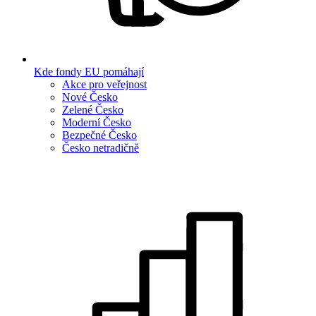
Kde fondy EU pomáhají
Akce pro veřejnost
Nové Česko
Zelené Česko
Moderní Česko
Bezpečné Česko
Česko netradičně