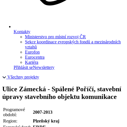
Kontakty
Ministerstvo pro místní rozvoj ČR
Sekce koordinace evropských fondů a mezinárodních
vztahů
Eurofon
Eurocentra
Kariéra
Přihlásit se
Newslettery
Všechny projekty
Ulice Zámecká - Spálené Poříčí, stavební
úpravy stavebního objektu komunikace
Programové
2007-2013
období:
Region:
Plzeňský kraj