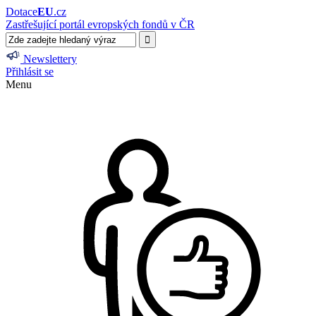
Dotace
EU
.cz
Zastřešující portál evropských fondů v ČR
Newslettery
Přihlásit se
Menu