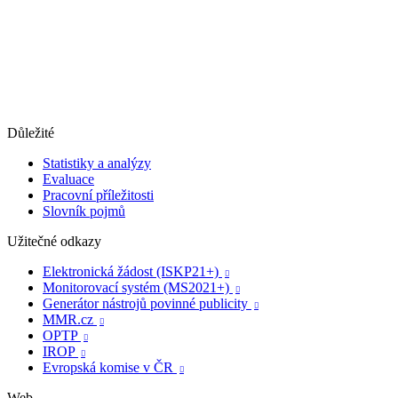
Důležité
Statistiky a analýzy
Evaluace
Pracovní příležitosti
Slovník pojmů
Užitečné odkazy
Elektronická žádost (ISKP21+)

Monitorovací systém (MS2021+)

Generátor nástrojů povinné publicity

MMR.cz

OPTP

IROP

Evropská komise v ČR

Web