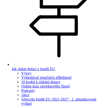
Jak získat dotaci z fondů EU
Výzvy
Vyhledávač dotačních příležitostí
10 kroků k získání dotace
Online kurz projektového řízení
Podcasty
Akce
Abeceda fondů EU 2021-2027 - 2. aktualizované
vydání