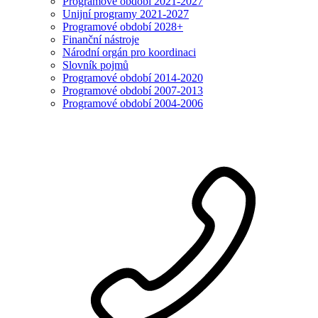
Programové období 2021-2027
Unijní programy 2021-2027
Programové období 2028+
Finanční nástroje
Národní orgán pro koordinaci
Slovník pojmů
Programové období 2014-2020
Programové období 2007-2013
Programové období 2004-2006