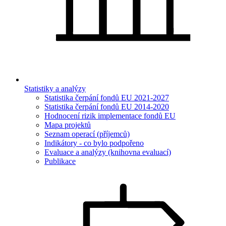
Statistiky a analýzy
Statistika čerpání fondů EU 2021-2027
Statistika čerpání fondů EU 2014-2020
Hodnocení rizik implementace fondů EU
Mapa projektů
Seznam operací (příjemců)
Indikátory - co bylo podpořeno
Evaluace a analýzy (knihovna evaluací)
Publikace