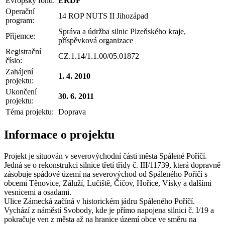
Evropský fond:
ERDF
Operační
14 ROP NUTS II Jihozápad
program:
Správa a údržba silnic Plzeňského kraje,
Příjemce:
příspěvková organizace
Registrační
CZ.1.14/1.1.00/05.01872
číslo:
Zahájení
1. 4. 2010
projektu:
Ukončení
30. 6. 2011
projektu:
Téma projektu:
Doprava
Informace o projektu
Projekt je situován v severovýchodní části města Spálené Poříčí.
Jedná se o rekonstrukci silnice třetí třídy č. III/11739, která dopravně
zásobuje spádové území na severovýchod od Spáleného Poříčí s
obcemi Těnovice, Záluží, Lučiště, Číčov, Hořice, Vísky a dalšími
vesnicemi a osadami.
Ulice Zámecká začíná v historickém jádru Spáleného Poříčí.
Vychází z náměstí Svobody, kde je přímo napojena silnici č. I/19 a
pokračuje ven z města až na hranice území obce ve směru na