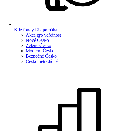
Kde fondy EU pomáhají
Akce pro veřejnost
Nové Česko
Zelené Česko
Moderní Česko
Bezpečné Česko
Česko netradičně