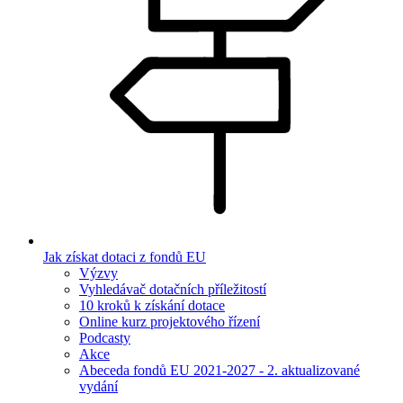
Jak získat dotaci z fondů EU
Výzvy
Vyhledávač dotačních příležitostí
10 kroků k získání dotace
Online kurz projektového řízení
Podcasty
Akce
Abeceda fondů EU 2021-2027 - 2. aktualizované
vydání