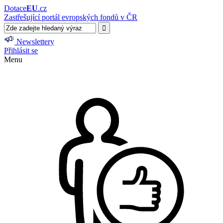
Dotace
EU
.cz
Zastřešující portál evropských fondů v ČR
Newslettery
Přihlásit se
Menu