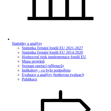
Statistiky a analýzy
Statistika čerpání fondů EU 2021-2027
Statistika čerpání fondů EU 2014-2020
Hodnocení rizik implementace fondů EU
Mapa projektů
Seznam operací (příjemců)
Indikátory - co bylo podpořeno
Evaluace a analýzy (knihovna evaluací)
Publikace