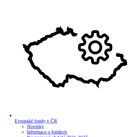
Evropské fondy v ČR
Novinky
Informace o fondech