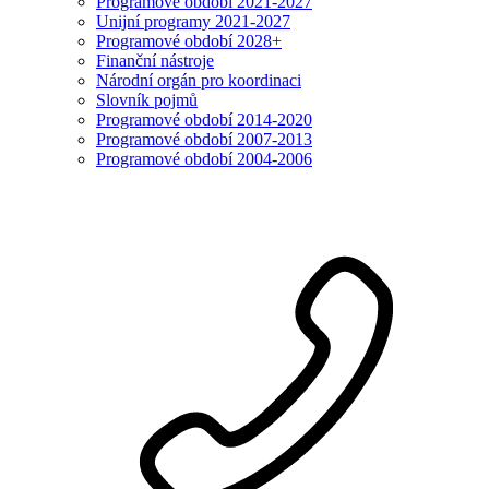
Programové období 2021-2027
Unijní programy 2021-2027
Programové období 2028+
Finanční nástroje
Národní orgán pro koordinaci
Slovník pojmů
Programové období 2014-2020
Programové období 2007-2013
Programové období 2004-2006