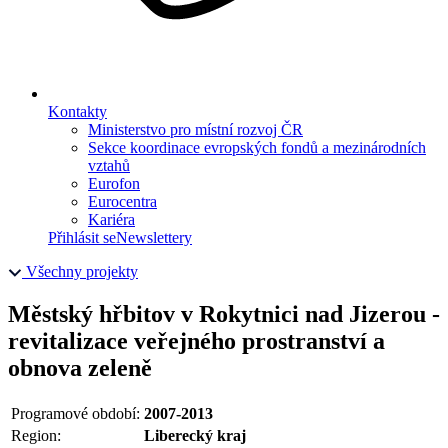
Kontakty
Ministerstvo pro místní rozvoj ČR
Sekce koordinace evropských fondů a mezinárodních
vztahů
Eurofon
Eurocentra
Kariéra
Přihlásit se
Newslettery
Všechny projekty
Městský hřbitov v Rokytnici nad Jizerou -
revitalizace veřejného prostranství a
obnova zeleně
Programové období:
2007-2013
Region:
Liberecký kraj