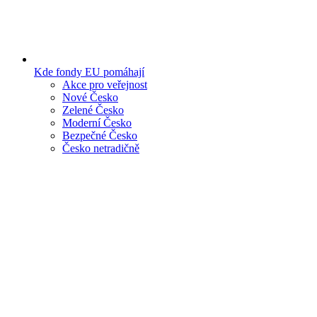
Kde fondy EU pomáhají
Akce pro veřejnost
Nové Česko
Zelené Česko
Moderní Česko
Bezpečné Česko
Česko netradičně