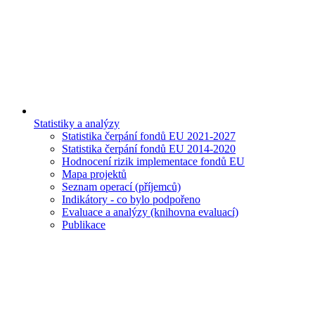
Statistiky a analýzy
Statistika čerpání fondů EU 2021-2027
Statistika čerpání fondů EU 2014-2020
Hodnocení rizik implementace fondů EU
Mapa projektů
Seznam operací (příjemců)
Indikátory - co bylo podpořeno
Evaluace a analýzy (knihovna evaluací)
Publikace