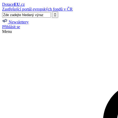
Dotace
EU
.cz
Zastřešující portál evropských fondů v ČR
Newslettery
Přihlásit se
Menu