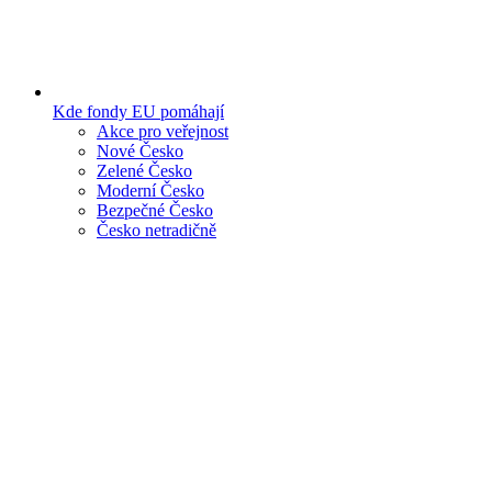
Kde fondy EU pomáhají
Akce pro veřejnost
Nové Česko
Zelené Česko
Moderní Česko
Bezpečné Česko
Česko netradičně