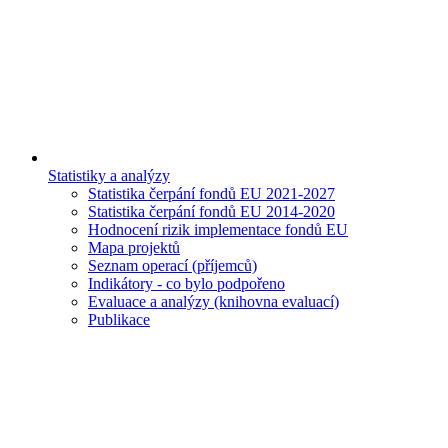
Statistiky a analýzy
Statistika čerpání fondů EU 2021-2027
Statistika čerpání fondů EU 2014-2020
Hodnocení rizik implementace fondů EU
Mapa projektů
Seznam operací (příjemců)
Indikátory - co bylo podpořeno
Evaluace a analýzy (knihovna evaluací)
Publikace