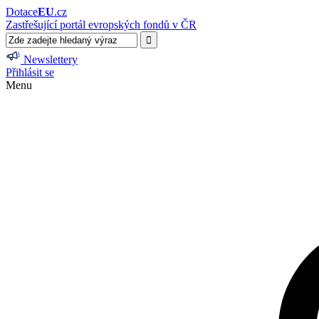
Dotace
EU
.cz
Zastřešující portál evropských fondů v ČR
Newslettery
Přihlásit se
Menu