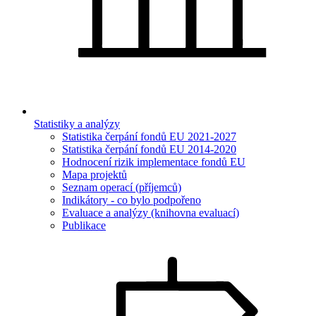
Statistiky a analýzy
Statistika čerpání fondů EU 2021-2027
Statistika čerpání fondů EU 2014-2020
Hodnocení rizik implementace fondů EU
Mapa projektů
Seznam operací (příjemců)
Indikátory - co bylo podpořeno
Evaluace a analýzy (knihovna evaluací)
Publikace