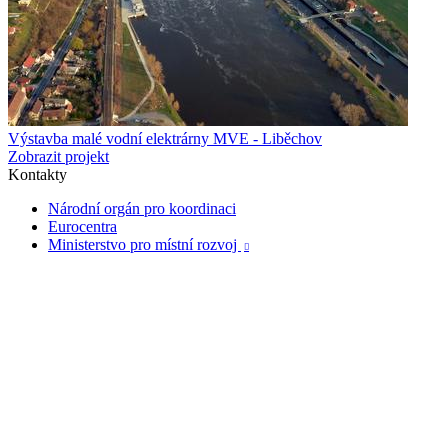
Výstavba malé vodní elektrárny MVE - Liběchov
Zobrazit projekt
Kontakty
Národní orgán pro koordinaci
Eurocentra
Ministerstvo pro místní rozvoj
