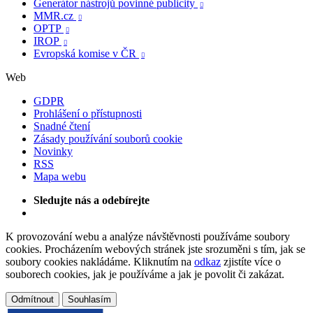
Generátor nástrojů povinné publicity

MMR.cz

OPTP

IROP

Evropská komise v ČR

Web
GDPR
Prohlášení o přístupnosti
Snadné čtení
Zásady používání souborů cookie
Novinky
RSS
Mapa webu
Sledujte nás a odebírejte
K provozování webu a analýze návštěvnosti používáme soubory
cookies. Procházením webových stránek jste srozuměni s tím, jak se
soubory cookies nakládáme. Kliknutím na
odkaz
zjistíte více o
souborech cookies, jak je používáme a jak je povolit či zakázat.
Odmítnout
Souhlasím