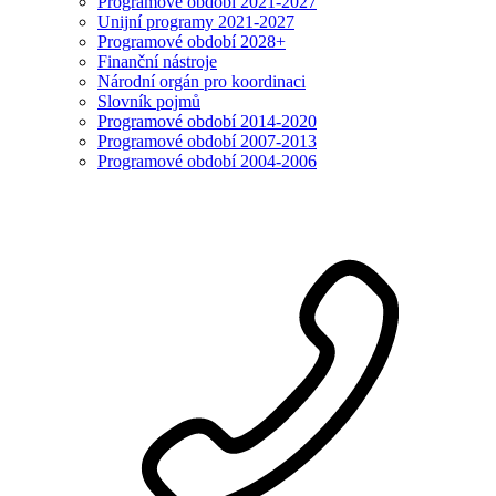
Programové období 2021-2027
Unijní programy 2021-2027
Programové období 2028+
Finanční nástroje
Národní orgán pro koordinaci
Slovník pojmů
Programové období 2014-2020
Programové období 2007-2013
Programové období 2004-2006