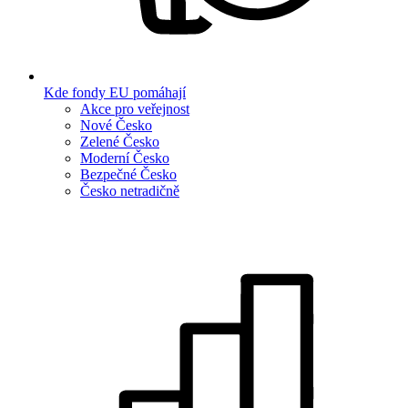
Kde fondy EU pomáhají
Akce pro veřejnost
Nové Česko
Zelené Česko
Moderní Česko
Bezpečné Česko
Česko netradičně