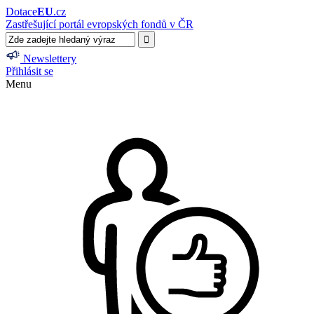
Dotace
EU
.cz
Zastřešující portál evropských fondů v ČR
Newslettery
Přihlásit se
Menu