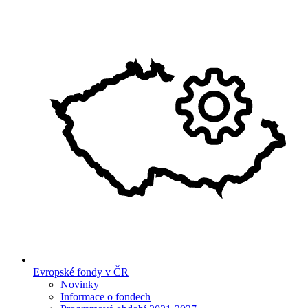
Evropské fondy v ČR
Novinky
Informace o fondech