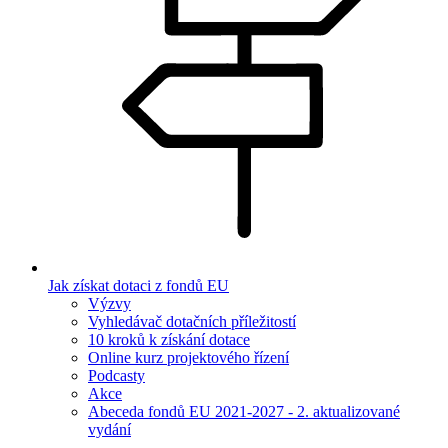
Jak získat dotaci z fondů EU
Výzvy
Vyhledávač dotačních příležitostí
10 kroků k získání dotace
Online kurz projektového řízení
Podcasty
Akce
Abeceda fondů EU 2021-2027 - 2. aktualizované
vydání