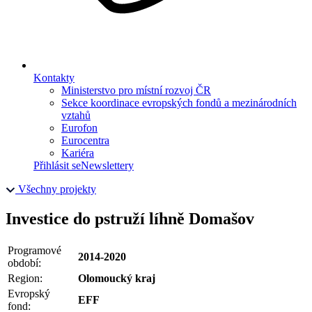
Kontakty
Ministerstvo pro místní rozvoj ČR
Sekce koordinace evropských fondů a mezinárodních
vztahů
Eurofon
Eurocentra
Kariéra
Přihlásit se
Newslettery
Všechny projekty
Investice do pstruží líhně Domašov
Programové
2014-2020
období:
Region:
Olomoucký kraj
Evropský
EFF
fond: