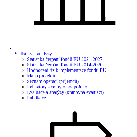
Statistiky a analýzy
Statistika čerpání fondů EU 2021-2027
Statistika čerpání fondů EU 2014-2020
Hodnocení rizik implementace fondů EU
Mapa projektů
Seznam operací (příjemců)
Indikátory - co bylo podpořeno
Evaluace a analýzy (knihovna evaluací)
Publikace