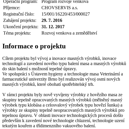
Operační program:
Program rozvoje venkova
Příjemce:
CHOVSERVIS a.s.
Registrační číslo:
15/001/16220/453/000027
Zahájení projektu:
29. 7. 2016
Ukončení projektu:
31. 12. 2017
Téma projektu:
Rozvoj venkova a zemědělství
Informace o projektu
Cílem projektu byl vývoj a inovace masných výrobků, inovace
technologií a zavedení nového typu balení masa a masných výrobků
do skin balení s možností tepelné úpravy.
Ve spolupráci s Ústavem hygieny a technologie masa Veterinární a
farmaceutické univerzity Brno byl realizován vývoj osmi nových
masných výrobků, které obohatí spotřebitelský trh.
V rámci projektu byly nově vyvíjeny výrobky z hovězího masa ze
skupiny tepelně opracovaných masných výrobků (mělněný masný
výrobek typu klobása a celosvalový výrobek typu hovězí šunka) a
výrobky ze skupiny tepelně neopracovaných masných výrobků pro
tepelnou úpravu. V oblasti inovace technologických procesů došlo
především k zavedení nové technologie chlazení, technologie uzení
tekutým kouřem a třídimenzního vakuového balení.