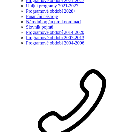
Programové období 2021-2027
Unijní programy 2021-2027
Programové období 2028+
Finanční nástroje
Národní orgán pro koordinaci
Slovník pojmů
Programové období 2014-2020
Programové období 2007-2013
Programové období 2004-2006