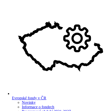
Evropské fondy v ČR
Novinky
Informace o fondech