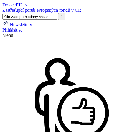
Dotace
EU
.cz
Zastřešující portál evropských fondů v ČR
Newslettery
Přihlásit se
Menu