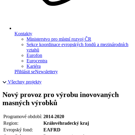
Kontakty
Ministerstvo pro místní rozvoj ČR
Sekce koordinace evropských fondů a mezinárodních
vztahů
Eurofon
Eurocentra
Kariéra
Přihlásit se
Newslettery
Všechny projekty
Nový provoz pro výrobu inovovaných
masných výrobků
Programové období:
2014-2020
Region:
Královéhradecký kraj
Evropský fond:
EAFRD