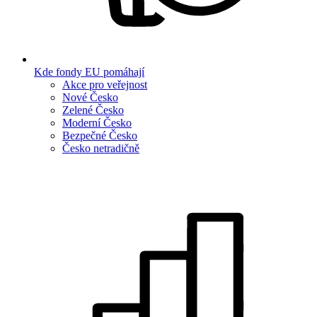
Kde fondy EU pomáhají
Akce pro veřejnost
Nové Česko
Zelené Česko
Moderní Česko
Bezpečné Česko
Česko netradičně