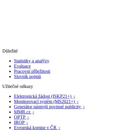
Důležité
Statistiky a analýzy
Evaluace
Pracovní příležitosti
Slovník pojmů
Užitečné odkazy
Elektronická žádost (ISKP21+)

Monitorovací systém (MS2021+)

Generátor nástrojů povinné publicity

MMR.cz

OPTP

IROP

Evropská komise v ČR
