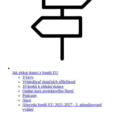
Jak získat dotaci z fondů EU
Výzvy
Vyhledávač dotačních příležitostí
10 kroků k získání dotace
Online kurz projektového řízení
Podcasty
Akce
Abeceda fondů EU 2021-2027 - 2. aktualizované
vydání