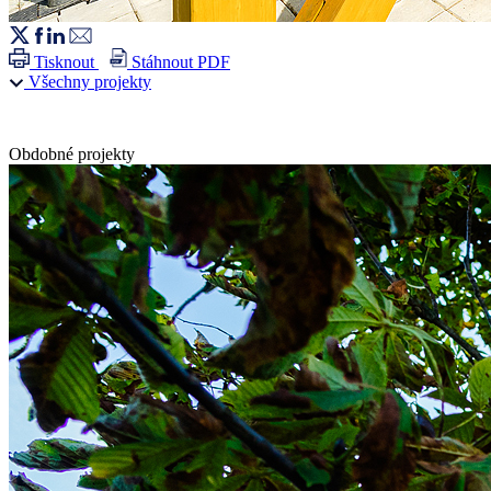
Tisknout
Stáhnout PDF
Všechny projekty
Obdobné projekty