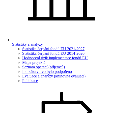
Statistiky a analýzy
Statistika čerpání fondů EU 2021-2027
Statistika čerpání fondů EU 2014-2020
Hodnocení rizik implementace fondů EU
Mapa projektů
Seznam operací (příjemců)
Indikátory - co bylo podpořeno
Evaluace a analýzy (knihovna evaluací)
Publikace