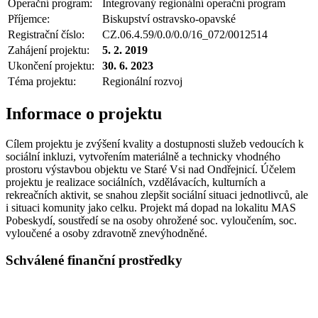
Operační program:
Integrovaný regionální operační program
Příjemce:
Biskupství ostravsko-opavské
Registrační číslo:
CZ.06.4.59/0.0/0.0/16_072/0012514
Zahájení projektu:
5. 2. 2019
Ukončení projektu:
30. 6. 2023
Téma projektu:
Regionální rozvoj
Informace o projektu
Cílem projektu je zvýšení kvality a dostupnosti služeb vedoucích k
sociální inkluzi, vytvořením materiálně a technicky vhodného
prostoru výstavbou objektu ve Staré Vsi nad Ondřejnicí. Účelem
projektu je realizace sociálních, vzdělávacích, kulturních a
rekreačních aktivit, se snahou zlepšit sociální situaci jednotlivců, ale
i situaci komunity jako celku. Projekt má dopad na lokalitu MAS
Pobeskydí, soustředí se na osoby ohrožené soc. vyloučením, soc.
vyloučené a osoby zdravotně znevýhodněné.
Schválené finanční prostředky