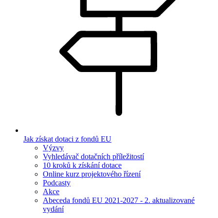
Jak získat dotaci z fondů EU
Výzvy
Vyhledávač dotačních příležitostí
10 kroků k získání dotace
Online kurz projektového řízení
Podcasty
Akce
Abeceda fondů EU 2021-2027 - 2. aktualizované
vydání