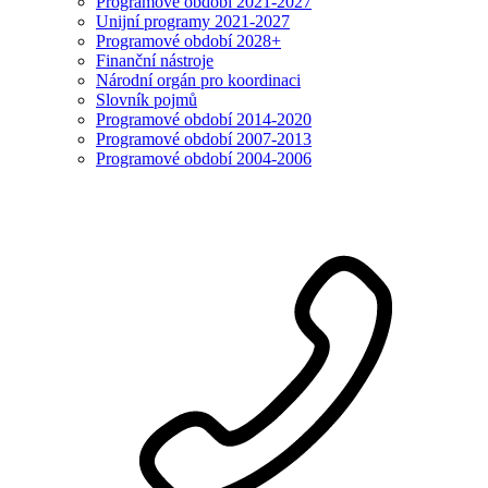
Programové období 2021-2027
Unijní programy 2021-2027
Programové období 2028+
Finanční nástroje
Národní orgán pro koordinaci
Slovník pojmů
Programové období 2014-2020
Programové období 2007-2013
Programové období 2004-2006