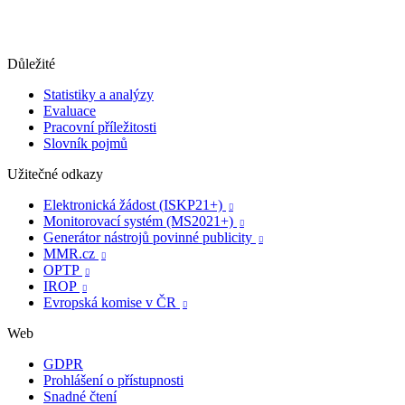
Důležité
Statistiky a analýzy
Evaluace
Pracovní příležitosti
Slovník pojmů
Užitečné odkazy
Elektronická žádost (ISKP21+)

Monitorovací systém (MS2021+)

Generátor nástrojů povinné publicity

MMR.cz

OPTP

IROP

Evropská komise v ČR

Web
GDPR
Prohlášení o přístupnosti
Snadné čtení