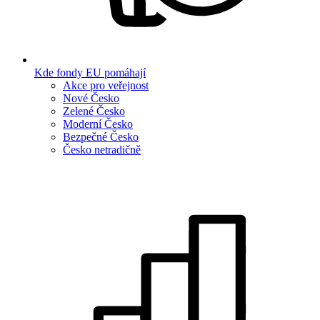
Kde fondy EU pomáhají
Akce pro veřejnost
Nové Česko
Zelené Česko
Moderní Česko
Bezpečné Česko
Česko netradičně