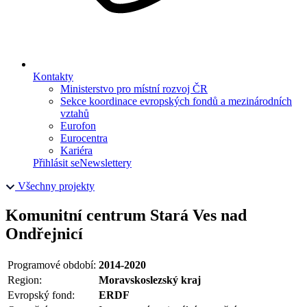
Kontakty
Ministerstvo pro místní rozvoj ČR
Sekce koordinace evropských fondů a mezinárodních
vztahů
Eurofon
Eurocentra
Kariéra
Přihlásit se
Newslettery
Všechny projekty
Komunitní centrum Stará Ves nad
Ondřejnicí
Programové období:
2014-2020
Region:
Moravskoslezský kraj
Evropský fond:
ERDF