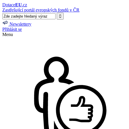
Dotace
EU
.cz
Zastřešující portál evropských fondů v ČR
Newslettery
Přihlásit se
Menu