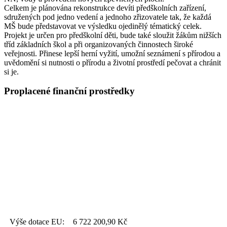
Celkem je plánována rekonstrukce devíti předškolních zařízení,
sdružených pod jedno vedení a jednoho zřizovatele tak, že každá
MŠ bude představovat ve výsledku ojedinělý tématický celek.
Projekt je určen pro předškolní děti, bude také sloužit žákům nižších
tříd základních škol a při organizovaných činnostech široké
veřejnosti. Přinese lepší herní vyžití, umožní seznámení s přírodou a
uvědomění si nutnosti o přírodu a životní prostředí pečovat a chránit
si je.
Proplacené finanční prostředky
Výše dotace EU:
6 722 200,90
Kč