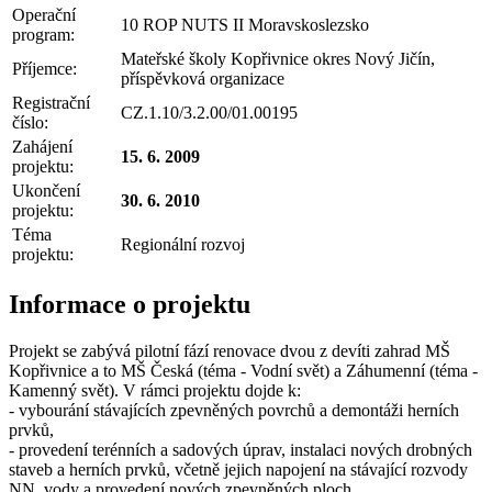
Operační
10 ROP NUTS II Moravskoslezsko
program:
Mateřské školy Kopřivnice okres Nový Jičín,
Příjemce:
příspěvková organizace
Registrační
CZ.1.10/3.2.00/01.00195
číslo:
Zahájení
15. 6. 2009
projektu:
Ukončení
30. 6. 2010
projektu:
Téma
Regionální rozvoj
projektu:
Informace o projektu
Projekt se zabývá pilotní fází renovace dvou z devíti zahrad MŠ
Kopřivnice a to MŠ Česká (téma - Vodní svět) a Záhumenní (téma -
Kamenný svět). V rámci projektu dojde k:
- vybourání stávajících zpevněných povrchů a demontáži herních
prvků,
- provedení terénních a sadových úprav, instalaci nových drobných
staveb a herních prvků, včetně jejich napojení na stávající rozvody
NN, vody a provedení nových zpevněných ploch.