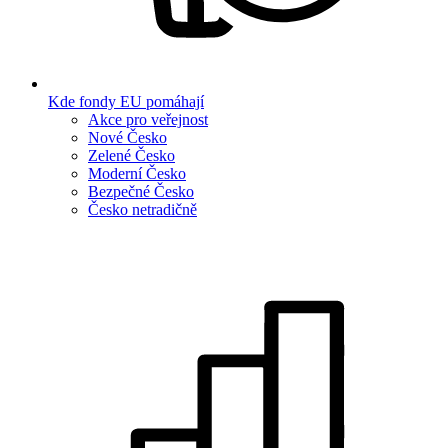
Kde fondy EU pomáhají
Akce pro veřejnost
Nové Česko
Zelené Česko
Moderní Česko
Bezpečné Česko
Česko netradičně