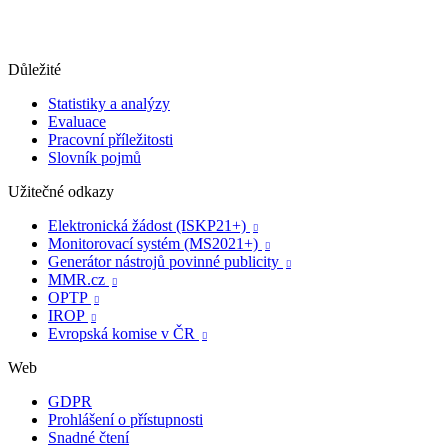
Důležité
Statistiky a analýzy
Evaluace
Pracovní příležitosti
Slovník pojmů
Užitečné odkazy
Elektronická žádost (ISKP21+)

Monitorovací systém (MS2021+)

Generátor nástrojů povinné publicity

MMR.cz

OPTP

IROP

Evropská komise v ČR

Web
GDPR
Prohlášení o přístupnosti
Snadné čtení