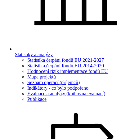
Statistiky a analýzy
Statistika čerpání fondů EU 2021-2027
Statistika čerpání fondů EU 2014-2020
Hodnocení rizik implementace fondů EU
Mapa projektů
Seznam operací (příjemců)
Indikátory - co bylo podpořeno
Evaluace a analýzy (knihovna evaluací)
Publikace