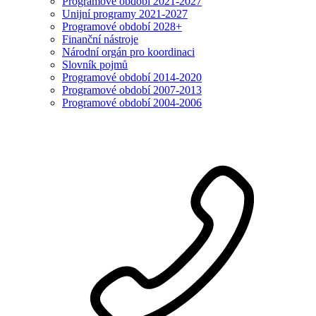
Programové období 2021-2027
Unijní programy 2021-2027
Programové období 2028+
Finanční nástroje
Národní orgán pro koordinaci
Slovník pojmů
Programové období 2014-2020
Programové období 2007-2013
Programové období 2004-2006