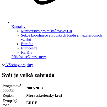
Kontakty
Ministerstvo pro místní rozvoj ČR
Sekce koordinace evropských fondů a mezinárodních
vztahů
Eurofon
Eurocentra
Kariéra
Přihlásit se
Newslettery
Všechny projekty
Svět je velká zahrada
Programové
2007-2013
období:
Region:
Moravskoslezský kraj
Evropský
ERDF
fond: