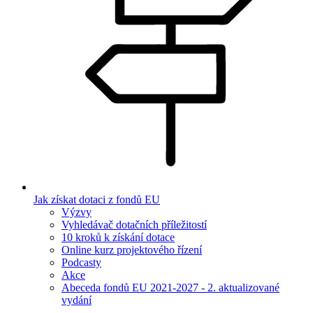
Jak získat dotaci z fondů EU
Výzvy
Vyhledávač dotačních příležitostí
10 kroků k získání dotace
Online kurz projektového řízení
Podcasty
Akce
Abeceda fondů EU 2021-2027 - 2. aktualizované
vydání