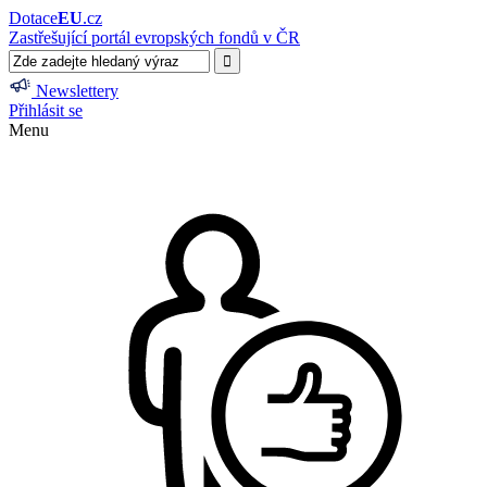
Dotace
EU
.cz
Zastřešující portál evropských fondů v ČR
Newslettery
Přihlásit se
Menu