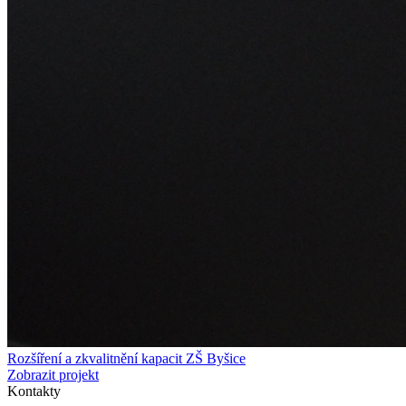
Rozšíření a zkvalitnění kapacit ZŠ Byšice
Zobrazit projekt
Kontakty