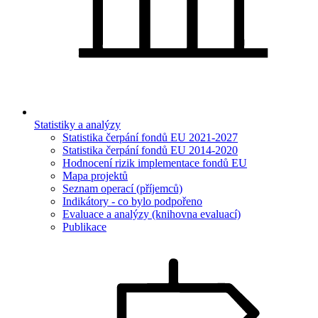
Statistiky a analýzy
Statistika čerpání fondů EU 2021-2027
Statistika čerpání fondů EU 2014-2020
Hodnocení rizik implementace fondů EU
Mapa projektů
Seznam operací (příjemců)
Indikátory - co bylo podpořeno
Evaluace a analýzy (knihovna evaluací)
Publikace