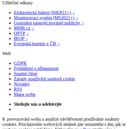
Užitečné odkazy
Elektronická žádost (ISKP21+)

Monitorovací systém (MS2021+)

Generátor nástrojů povinné publicity

MMR.cz

OPTP

IROP

Evropská komise v ČR

Web
GDPR
Prohlášení o přístupnosti
Snadné čtení
Zásady používání souborů cookie
Novinky
RSS
Mapa webu
Sledujte nás a odebírejte
K provozování webu a analýze návštěvnosti používáme soubory
cookies. Procházením webových stránek jste srozuměni s tím, jak se