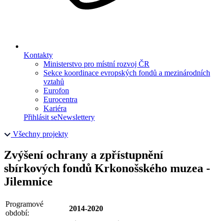
Kontakty
Ministerstvo pro místní rozvoj ČR
Sekce koordinace evropských fondů a mezinárodních
vztahů
Eurofon
Eurocentra
Kariéra
Přihlásit se
Newslettery
Všechny projekty
Zvýšení ochrany a zpřístupnění
sbírkových fondů Krkonošského muzea -
Jilemnice
Programové
2014-2020
období: