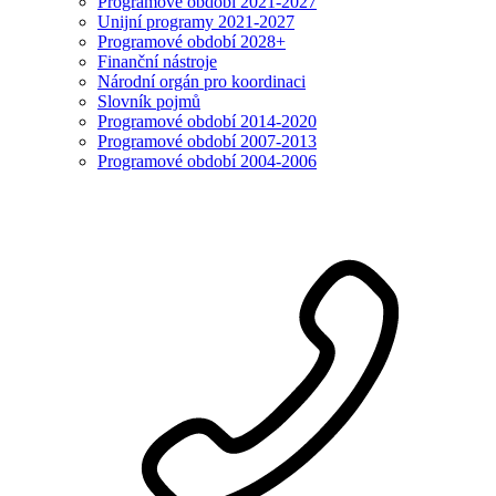
Programové období 2021-2027
Unijní programy 2021-2027
Programové období 2028+
Finanční nástroje
Národní orgán pro koordinaci
Slovník pojmů
Programové období 2014-2020
Programové období 2007-2013
Programové období 2004-2006