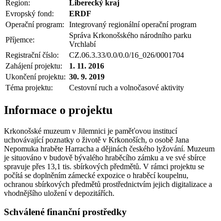
Region:
Liberecký kraj
Evropský fond:
ERDF
Operační program:
Integrovaný regionální operační program
Správa Krkonošského národního parku
Příjemce:
Vrchlabí
Registrační číslo:
CZ.06.3.33/0.0/0.0/16_026/0001704
Zahájení projektu:
1. 11. 2016
Ukončení projektu:
30. 9. 2019
Téma projektu:
Cestovní ruch a volnočasové aktivity
Informace o projektu
Krkonošské muzeum v Jilemnici je paměťovou institucí
uchovávající poznatky o životě v Krkonoších, o osobě Jana
Nepomuka hraběte Harracha a dějinách českého lyžování. Muzeum
je situováno v budově bývalého hraběcího zámku a ve své sbírce
spravuje přes 13,1 tis. sbírkových předmětů. V rámci projektu se
počítá se doplněním zámecké expozice o hraběcí koupelnu,
ochranou sbírkových předmětů prostřednictvím jejich digitalizace a
vhodnějšího uložení v depozitářích.
Schválené finanční prostředky