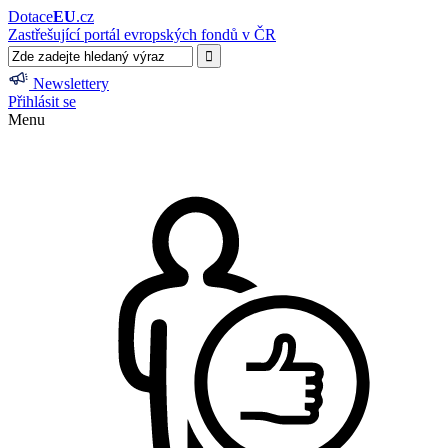
Dotace
EU
.cz
Zastřešující portál evropských fondů v ČR
Newslettery
Přihlásit se
Menu