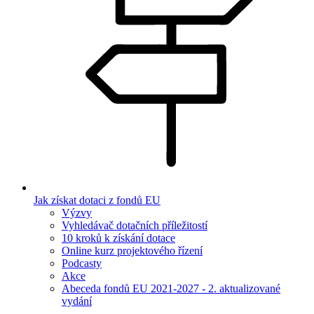
Jak získat dotaci z fondů EU
Výzvy
Vyhledávač dotačních příležitostí
10 kroků k získání dotace
Online kurz projektového řízení
Podcasty
Akce
Abeceda fondů EU 2021-2027 - 2. aktualizované
vydání