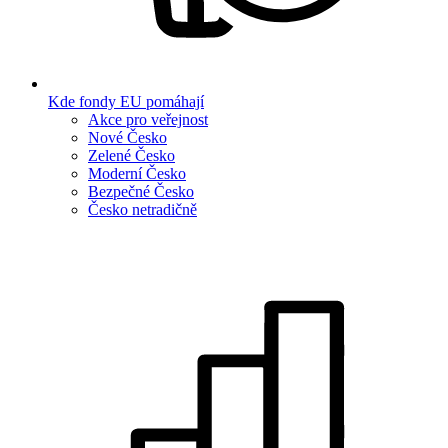
Kde fondy EU pomáhají
Akce pro veřejnost
Nové Česko
Zelené Česko
Moderní Česko
Bezpečné Česko
Česko netradičně