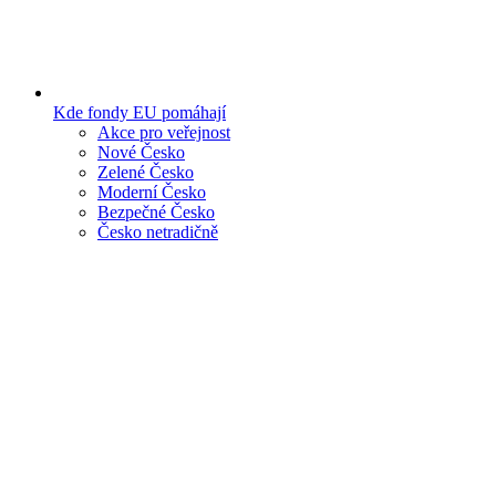
Kde fondy EU pomáhají
Akce pro veřejnost
Nové Česko
Zelené Česko
Moderní Česko
Bezpečné Česko
Česko netradičně