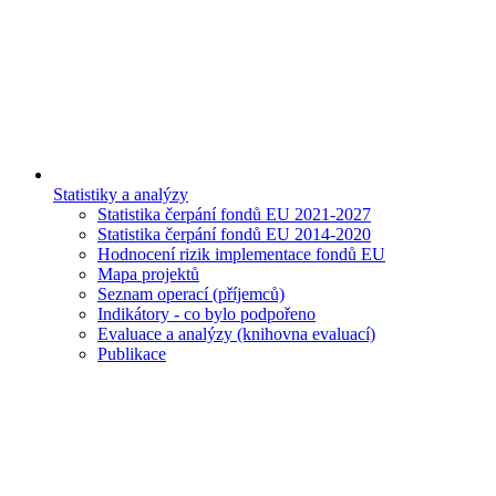
Statistiky a analýzy
Statistika čerpání fondů EU 2021-2027
Statistika čerpání fondů EU 2014-2020
Hodnocení rizik implementace fondů EU
Mapa projektů
Seznam operací (příjemců)
Indikátory - co bylo podpořeno
Evaluace a analýzy (knihovna evaluací)
Publikace