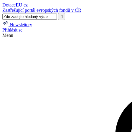
Dotace
EU
.cz
Zastřešující portál evropských fondů v ČR
Newslettery
Přihlásit se
Menu