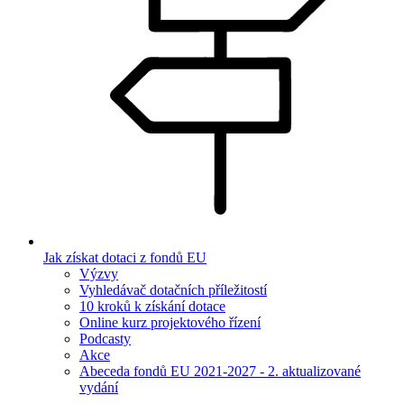
Jak získat dotaci z fondů EU
Výzvy
Vyhledávač dotačních příležitostí
10 kroků k získání dotace
Online kurz projektového řízení
Podcasty
Akce
Abeceda fondů EU 2021-2027 - 2. aktualizované
vydání