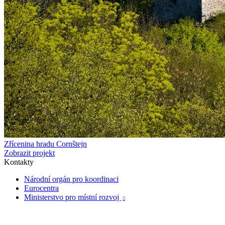
Zřícenina hradu Cornštejn
Zobrazit projekt
Kontakty
Národní orgán pro koordinaci
Eurocentra
Ministerstvo pro místní rozvoj
