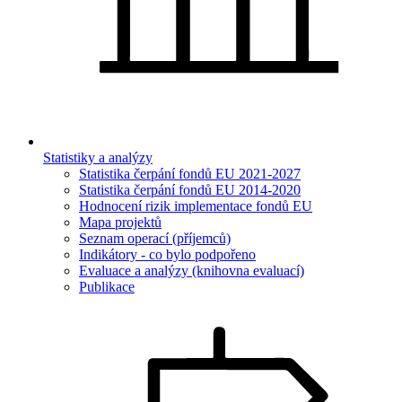
Statistiky a analýzy
Statistika čerpání fondů EU 2021-2027
Statistika čerpání fondů EU 2014-2020
Hodnocení rizik implementace fondů EU
Mapa projektů
Seznam operací (příjemců)
Indikátory - co bylo podpořeno
Evaluace a analýzy (knihovna evaluací)
Publikace