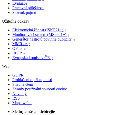
Evaluace
Pracovní příležitosti
Slovník pojmů
Užitečné odkazy
Elektronická žádost (ISKP21+)

Monitorovací systém (MS2021+)

Generátor nástrojů povinné publicity

MMR.cz

OPTP

IROP

Evropská komise v ČR

Web
GDPR
Prohlášení o přístupnosti
Snadné čtení
Zásady používání souborů cookie
Novinky
RSS
Mapa webu
Sledujte nás a odebírejte