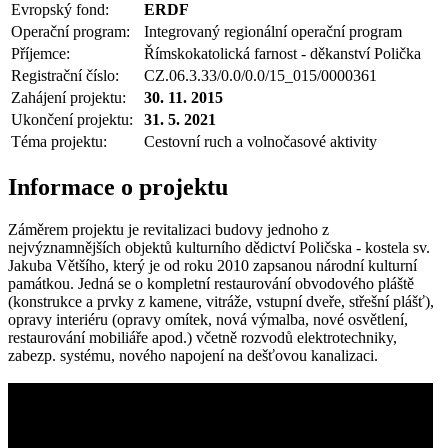
Evropský fond:
ERDF
Operační program:
Integrovaný regionální operační program
Příjemce:
Římskokatolická farnost - děkanství Polička
Registrační číslo:
CZ.06.3.33/0.0/0.0/15_015/0000361
Zahájení projektu:
30. 11. 2015
Ukončení projektu:
31. 5. 2021
Téma projektu:
Cestovní ruch a volnočasové aktivity
Informace o projektu
Záměrem projektu je revitalizaci budovy jednoho z
nejvýznamnějších objektů kulturního dědictví Poličska - kostela sv.
Jakuba Většího, který je od roku 2010 zapsanou národní kulturní
památkou. Jedná se o kompletní restaurování obvodového pláště
(konstrukce a prvky z kamene, vitráže, vstupní dveře, střešní plášť),
opravy interiéru (opravy omítek, nová výmalba, nové osvětlení,
restaurování mobiliáře apod.) včetně rozvodů elektrotechniky,
zabezp. systému, nového napojení na dešťovou kanalizaci.