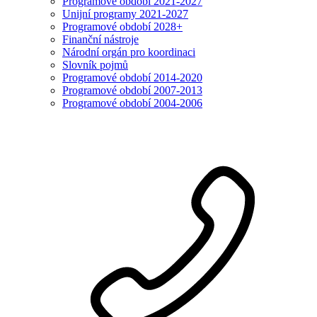
Programové období 2021-2027
Unijní programy 2021-2027
Programové období 2028+
Finanční nástroje
Národní orgán pro koordinaci
Slovník pojmů
Programové období 2014-2020
Programové období 2007-2013
Programové období 2004-2006