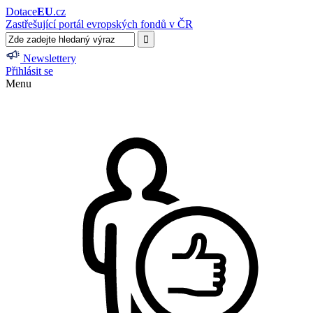
Dotace
EU
.cz
Zastřešující portál evropských fondů v ČR
Newslettery
Přihlásit se
Menu