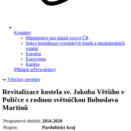
Kontakty
Ministerstvo pro místní rozvoj ČR
Sekce koordinace evropských fondů a mezinárodních
vztahů
Eurofon
Eurocentra
Kariéra
Přihlásit se
Newslettery
Všechny projekty
Revitalizace kostela sv. Jakuba Většího v
Poličce s rodnou světničkou Bohuslava
Martinů
Programové období:
2014-2020
Region:
Pardubický kraj