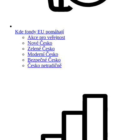
Kde fondy EU pomáhají
Akce pro veřejnost
Nové Česko
Zelené Česko
Moderní Česko
Bezpečné Česko
Česko netradičně