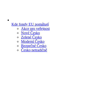
Kde fondy EU pomáhají
Akce pro veřejnost
Nové Česko
Zelené Česko
Moderní Česko
Bezpečné Česko
Česko netradičně