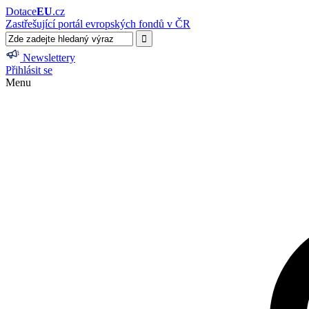
Dotace
EU
.cz
Zastřešující portál evropských fondů v ČR
Newslettery
Přihlásit se
Menu