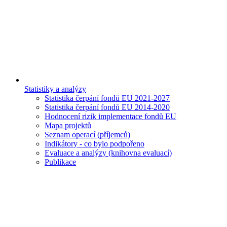
Statistiky a analýzy
Statistika čerpání fondů EU 2021-2027
Statistika čerpání fondů EU 2014-2020
Hodnocení rizik implementace fondů EU
Mapa projektů
Seznam operací (příjemců)
Indikátory - co bylo podpořeno
Evaluace a analýzy (knihovna evaluací)
Publikace