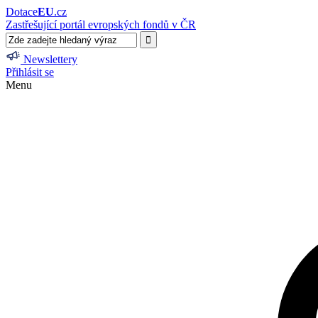
Dotace
EU
.cz
Zastřešující portál evropských fondů v ČR
Newslettery
Přihlásit se
Menu