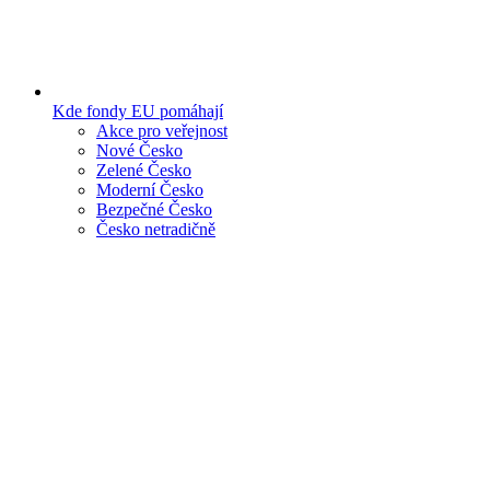
Kde fondy EU pomáhají
Akce pro veřejnost
Nové Česko
Zelené Česko
Moderní Česko
Bezpečné Česko
Česko netradičně