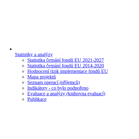
Statistiky a analýzy
Statistika čerpání fondů EU 2021-2027
Statistika čerpání fondů EU 2014-2020
Hodnocení rizik implementace fondů EU
Mapa projektů
Seznam operací (příjemců)
Indikátory - co bylo podpořeno
Evaluace a analýzy (knihovna evaluací)
Publikace