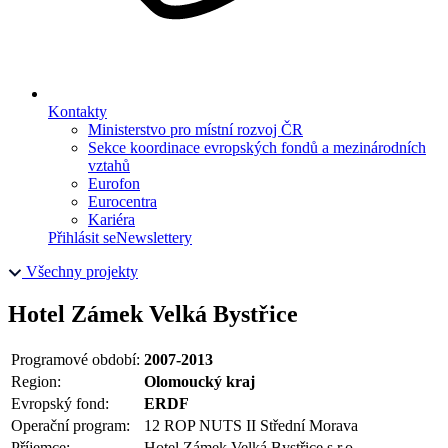
Kontakty
Ministerstvo pro místní rozvoj ČR
Sekce koordinace evropských fondů a mezinárodních
vztahů
Eurofon
Eurocentra
Kariéra
Přihlásit se
Newslettery
Všechny projekty
Hotel Zámek Velká Bystřice
Programové období:
2007-2013
Region:
Olomoucký kraj
Evropský fond:
ERDF
Operační program:
12 ROP NUTS II Střední Morava
Příjemce:
Hotel Zámek Velká Bystřice s.r.o.