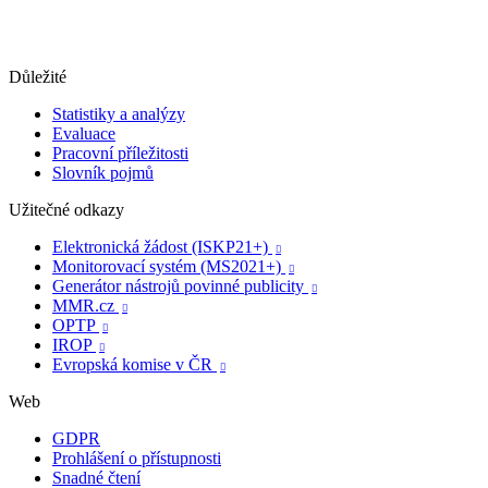
Důležité
Statistiky a analýzy
Evaluace
Pracovní příležitosti
Slovník pojmů
Užitečné odkazy
Elektronická žádost (ISKP21+)

Monitorovací systém (MS2021+)

Generátor nástrojů povinné publicity

MMR.cz

OPTP

IROP

Evropská komise v ČR

Web
GDPR
Prohlášení o přístupnosti
Snadné čtení