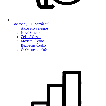
Kde fondy EU pomáhají
Akce pro veřejnost
Nové Česko
Zelené Česko
Moderní Česko
Bezpečné Česko
Česko netradičně