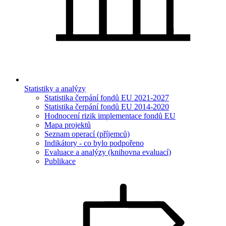
Statistiky a analýzy
Statistika čerpání fondů EU 2021-2027
Statistika čerpání fondů EU 2014-2020
Hodnocení rizik implementace fondů EU
Mapa projektů
Seznam operací (příjemců)
Indikátory - co bylo podpořeno
Evaluace a analýzy (knihovna evaluací)
Publikace