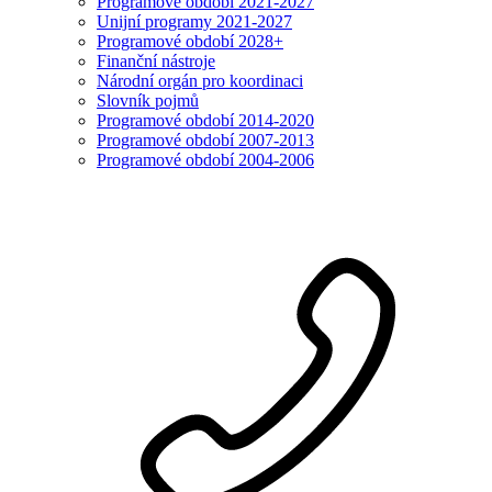
Programové období 2021-2027
Unijní programy 2021-2027
Programové období 2028+
Finanční nástroje
Národní orgán pro koordinaci
Slovník pojmů
Programové období 2014-2020
Programové období 2007-2013
Programové období 2004-2006