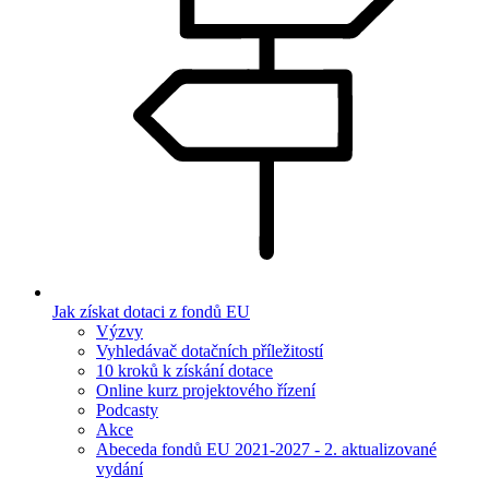
Jak získat dotaci z fondů EU
Výzvy
Vyhledávač dotačních příležitostí
10 kroků k získání dotace
Online kurz projektového řízení
Podcasty
Akce
Abeceda fondů EU 2021-2027 - 2. aktualizované
vydání