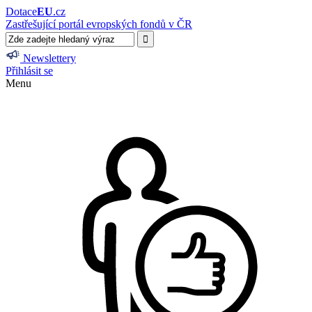
Dotace
EU
.cz
Zastřešující portál evropských fondů v ČR
Newslettery
Přihlásit se
Menu