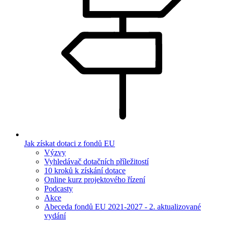
Jak získat dotaci z fondů EU
Výzvy
Vyhledávač dotačních příležitostí
10 kroků k získání dotace
Online kurz projektového řízení
Podcasty
Akce
Abeceda fondů EU 2021-2027 - 2. aktualizované
vydání