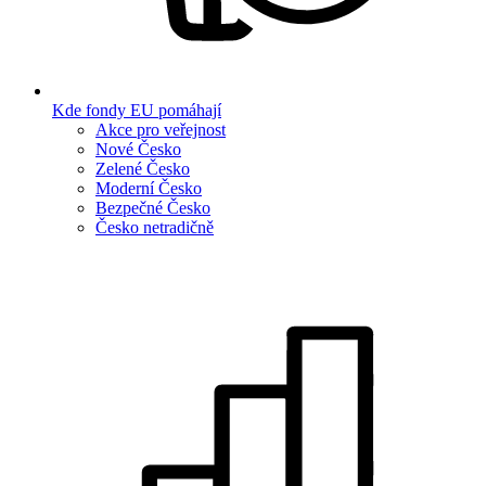
Kde fondy EU pomáhají
Akce pro veřejnost
Nové Česko
Zelené Česko
Moderní Česko
Bezpečné Česko
Česko netradičně