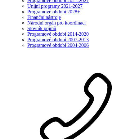
Programové období 2021-2027
Unijní programy 2021-2027
Programové období 2028+
Finanční nástroje
Národní orgán pro koordinaci
Slovník pojmů
Programové období 2014-2020
Programové období 2007-2013
Programové období 2004-2006