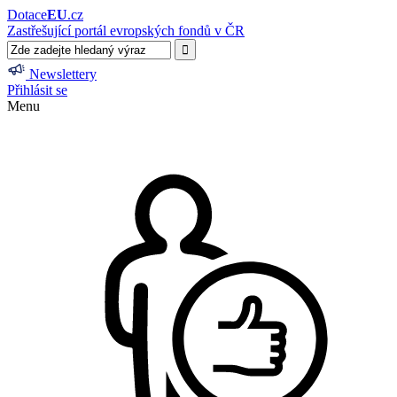
Dotace
EU
.cz
Zastřešující portál evropských fondů v ČR
Newslettery
Přihlásit se
Menu