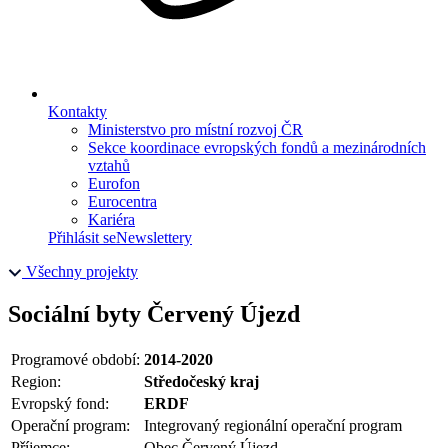
Kontakty
Ministerstvo pro místní rozvoj ČR
Sekce koordinace evropských fondů a mezinárodních
vztahů
Eurofon
Eurocentra
Kariéra
Přihlásit se
Newslettery
Všechny projekty
Sociální byty Červený Újezd
Programové období:
2014-2020
Region:
Středočeský kraj
Evropský fond:
ERDF
Operační program:
Integrovaný regionální operační program
Příjemce:
Obec Červený Újezd