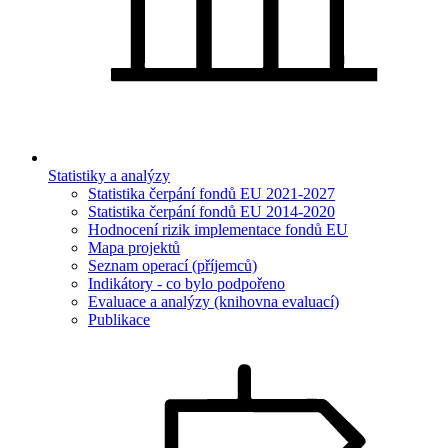
Statistiky a analýzy
Statistika čerpání fondů EU 2021-2027
Statistika čerpání fondů EU 2014-2020
Hodnocení rizik implementace fondů EU
Mapa projektů
Seznam operací (příjemců)
Indikátory - co bylo podpořeno
Evaluace a analýzy (knihovna evaluací)
Publikace