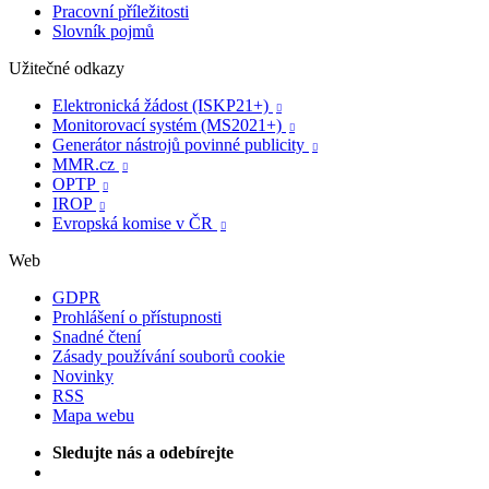
Pracovní příležitosti
Slovník pojmů
Užitečné odkazy
Elektronická žádost (ISKP21+)

Monitorovací systém (MS2021+)

Generátor nástrojů povinné publicity

MMR.cz

OPTP

IROP

Evropská komise v ČR

Web
GDPR
Prohlášení o přístupnosti
Snadné čtení
Zásady používání souborů cookie
Novinky
RSS
Mapa webu
Sledujte nás a odebírejte