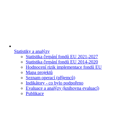
Statistiky a analýzy
Statistika čerpání fondů EU 2021-2027
Statistika čerpání fondů EU 2014-2020
Hodnocení rizik implementace fondů EU
Mapa projektů
Seznam operací (příjemců)
Indikátory - co bylo podpořeno
Evaluace a analýzy (knihovna evaluací)
Publikace