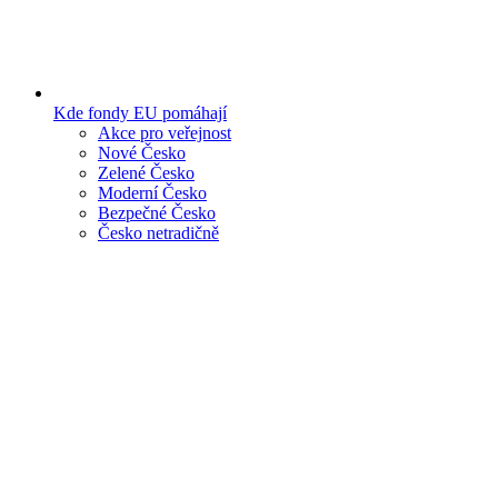
Kde fondy EU pomáhají
Akce pro veřejnost
Nové Česko
Zelené Česko
Moderní Česko
Bezpečné Česko
Česko netradičně