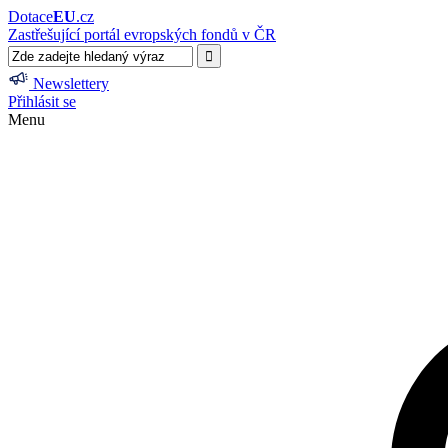
Dotace
EU
.cz
Zastřešující portál evropských fondů v ČR
Newslettery
Přihlásit se
Menu