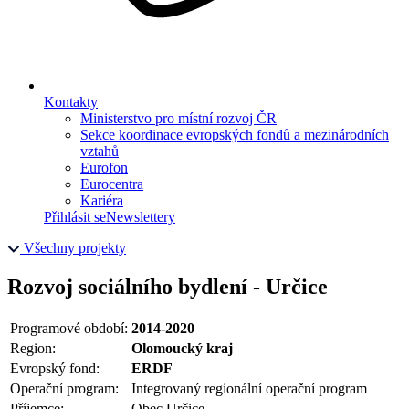
Kontakty
Ministerstvo pro místní rozvoj ČR
Sekce koordinace evropských fondů a mezinárodních
vztahů
Eurofon
Eurocentra
Kariéra
Přihlásit se
Newslettery
Všechny projekty
Rozvoj sociálního bydlení - Určice
Programové období:
2014-2020
Region:
Olomoucký kraj
Evropský fond:
ERDF
Operační program:
Integrovaný regionální operační program
Příjemce:
Obec Určice