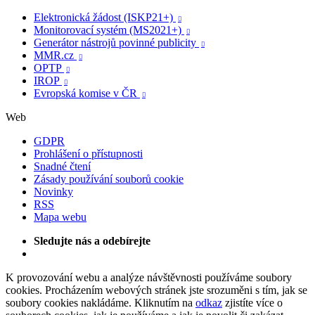
Elektronická žádost (ISKP21+)

Monitorovací systém (MS2021+)

Generátor nástrojů povinné publicity

MMR.cz

OPTP

IROP

Evropská komise v ČR

Web
GDPR
Prohlášení o přístupnosti
Snadné čtení
Zásady používání souborů cookie
Novinky
RSS
Mapa webu
Sledujte nás a odebírejte
K provozování webu a analýze návštěvnosti používáme soubory
cookies. Procházením webových stránek jste srozuměni s tím, jak se
soubory cookies nakládáme. Kliknutím na
odkaz
zjistíte více o