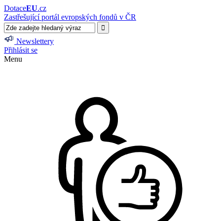
Dotace
EU
.cz
Zastřešující portál evropských fondů v ČR
Newslettery
Přihlásit se
Menu