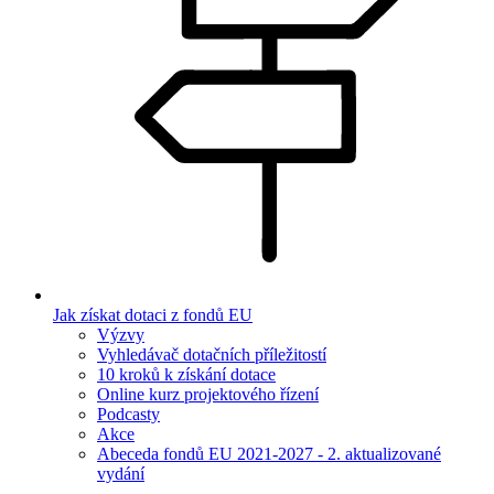
Jak získat dotaci z fondů EU
Výzvy
Vyhledávač dotačních příležitostí
10 kroků k získání dotace
Online kurz projektového řízení
Podcasty
Akce
Abeceda fondů EU 2021-2027 - 2. aktualizované
vydání