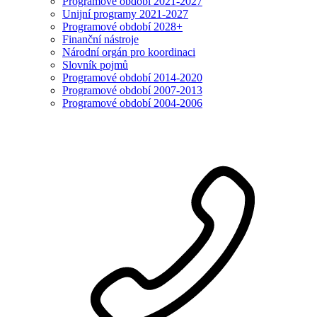
Programové období 2021-2027
Unijní programy 2021-2027
Programové období 2028+
Finanční nástroje
Národní orgán pro koordinaci
Slovník pojmů
Programové období 2014-2020
Programové období 2007-2013
Programové období 2004-2006