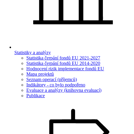
Statistiky a analýzy
Statistika čerpání fondů EU 2021-2027
Statistika čerpání fondů EU 2014-2020
Hodnocení rizik implementace fondů EU
Mapa projektů
Seznam operací (příjemců)
Indikátory - co bylo podpořeno
Evaluace a analýzy (knihovna evaluací)
Publikace