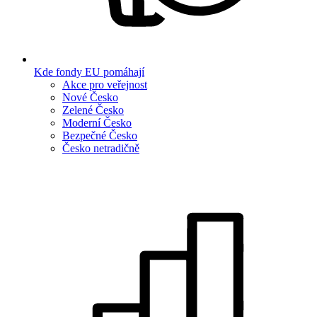
Kde fondy EU pomáhají
Akce pro veřejnost
Nové Česko
Zelené Česko
Moderní Česko
Bezpečné Česko
Česko netradičně