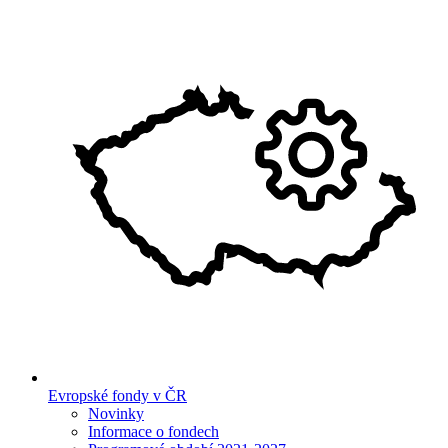
Evropské fondy v ČR
Novinky
Informace o fondech